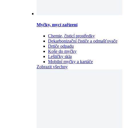
Myčky, mycí zařízení
Chemie, čisticí prostředky
Dekarbonizační čističe a odmašťovače
Drtiče odpadu
Koše do myčky
Leštičky skla
Mobilní myčky a kartáče
Zobrazit všechny