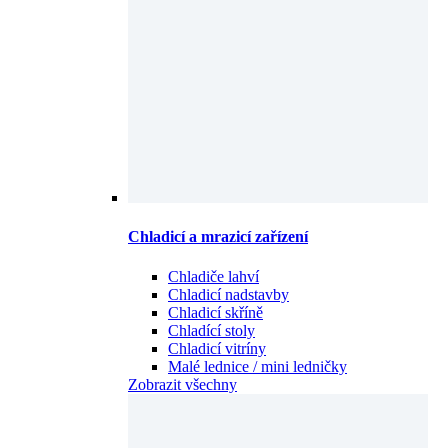
Chladicí a mrazicí zařízení
Chladiče lahví
Chladicí nadstavby
Chladicí skříně
Chladící stoly
Chladicí vitríny
Malé lednice / mini ledničky
Zobrazit všechny