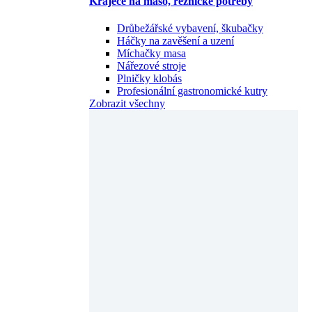
Kráječe na maso, řeznické potřeby
Drůbežářské vybavení, škubačky
Háčky na zavěšení a uzení
Míchačky masa
Nářezové stroje
Plničky klobás
Profesionální gastronomické kutry
Zobrazit všechny