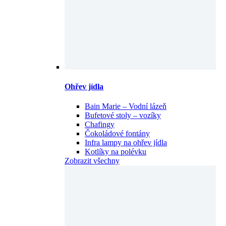
Ohřev jídla
Bain Marie – Vodní lázeň
Bufetové stoly – vozíky
Chafingy
Čokoládové fontány
Infra lampy na ohřev jídla
Kotlíky na polévku
Zobrazit všechny