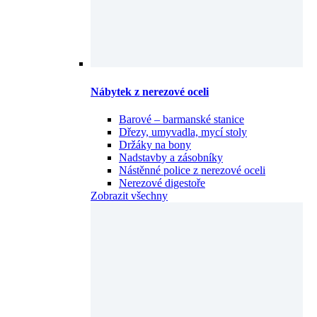
Nábytek z nerezové oceli
Barové – barmanské stanice
Dřezy, umyvadla, mycí stoly
Držáky na bony
Nadstavby a zásobníky
Nástěnné police z nerezové oceli
Nerezové digestoře
Zobrazit všechny