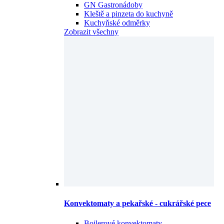
GN Gastronádoby
Kleště a pinzeta do kuchyně
Kuchyňské odměrky
Zobrazit všechny
Konvektomaty a pekařské - cukrářské pece
Bojlerové konvektomaty