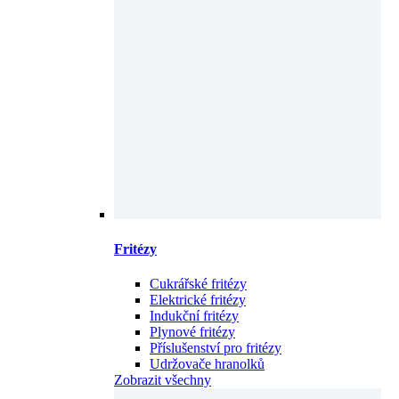
Fritézy
Cukrářské fritézy
Elektrické fritézy
Indukční fritézy
Plynové fritézy
Příslušenství pro fritézy
Udržovače hranolků
Zobrazit všechny