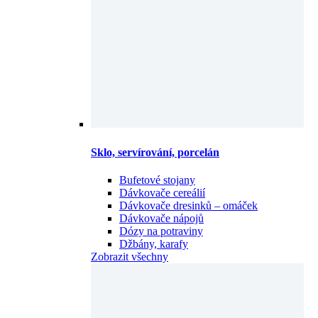
Sklo, servírování, porcelán
Bufetové stojany
Dávkovače cereálií
Dávkovače dresinků – omáček
Dávkovače nápojů
Dózy na potraviny
Džbány, karafy
Zobrazit všechny