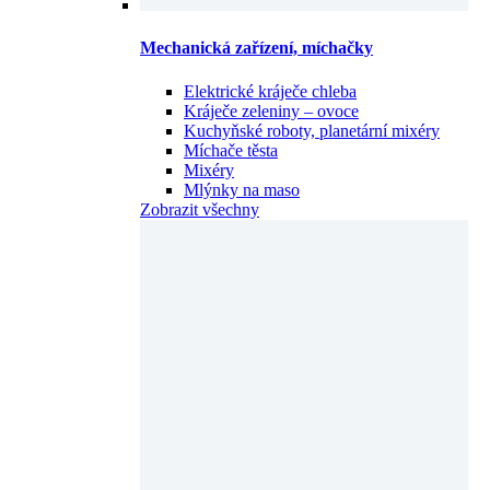
Mechanická zařízení, míchačky
Elektrické kráječe chleba
Kráječe zeleniny – ovoce
Kuchyňské roboty, planetární mixéry
Míchače těsta
Mixéry
Mlýnky na maso
Zobrazit všechny