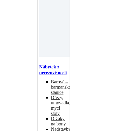
Nábytek z
nerezové oceli
Barové –
barmanské
stanice
Dřezy,
umyvadla,
mycí
stoly
Držáky
na bony
Nadstavby