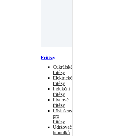
Fritézy
Cukrářské
fritézy
Elektrické
fritézy
Indukční
fritézy
Plynové
fritézy
Příslušenství
pro
fritézy
Udržovače
hranolků