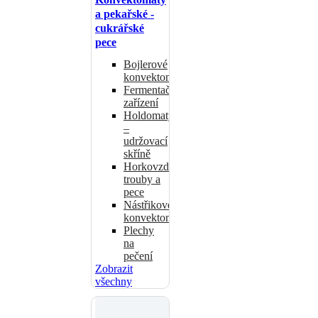
a pekařské -
cukrářské
pece
Bojlerové
konvektomaty
Fermentační
zařízení
Holdomaty
–
udržovací
skříně
Horkovzdušné
trouby a
pece
Nástřikové
konvektomaty
Plechy
na
pečení
Zobrazit
všechny