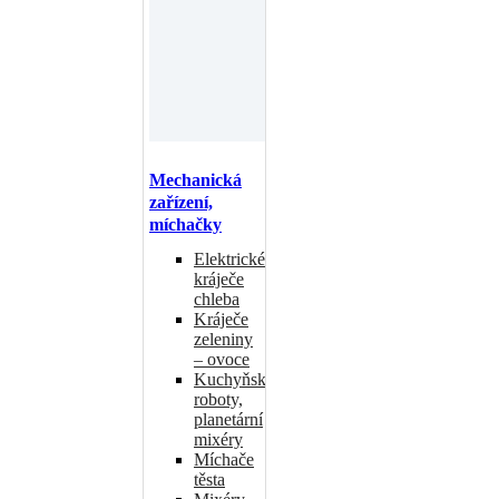
Mechanická
zařízení,
míchačky
Elektrické
kráječe
chleba
Kráječe
zeleniny
– ovoce
Kuchyňské
roboty,
planetární
mixéry
Míchače
těsta