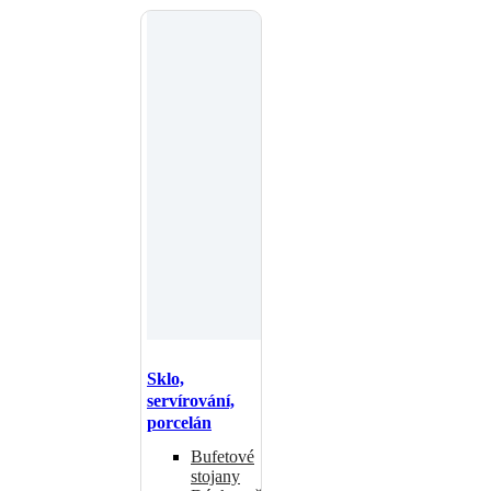
Sklo,
servírování,
porcelán
Bufetové
stojany