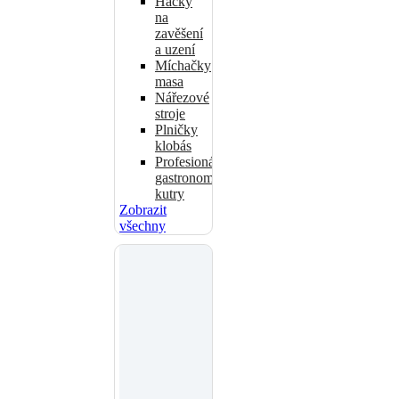
Háčky
na
zavěšení
a uzení
Míchačky
masa
Nářezové
stroje
Plničky
klobás
Profesionální
gastronomické
kutry
Zobrazit
všechny