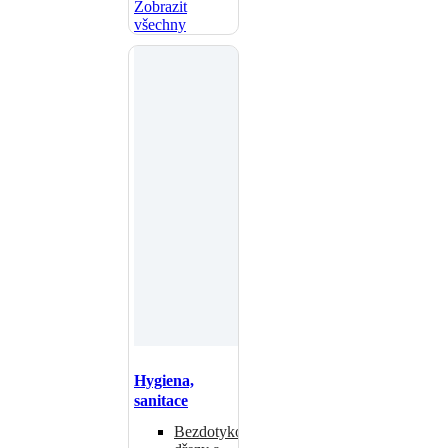
Zobrazit
všechny
Hygiena,
sanitace
Bezdotykové