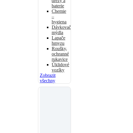
dřezy a
baterie
Chemie
–
hygiena
Dávkovače
mýdla
Lapače
hmyzu
Roušky,
ochranné
rukavice
Úklidové
vozíky
Zobrazit
všechny