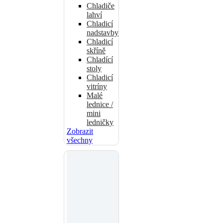
Chladiče
lahví
Chladicí
nadstavby
Chladicí
skříně
Chladící
stoly
Chladicí
vitríny
Malé
lednice /
mini
ledničky
Zobrazit
všechny