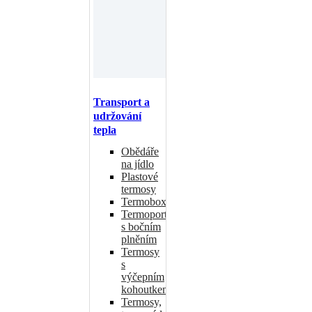
Transport a
udržování
tepla
Obědáře
na jídlo
Plastové
termosy
Termoboxy
Termoporty
s bočním
plněním
Termosy
s
výčepním
kohoutkem
Termosy,