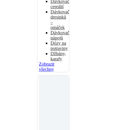
Dávkovače
cereálií
Dávkovače
dresinků
–
omáček
Dávkovače
nápojů
Dózy na
potraviny
Džbány,
karafy
Zobrazit
všechny