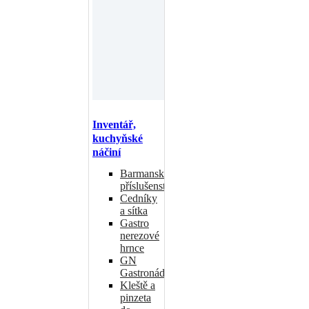
Inventář,
kuchyňské
náčiní
Barmanské
příslušenství
Cedníky
a sítka
Gastro
nerezové
hrnce
GN
Gastronádoby
Kleště a
pinzeta