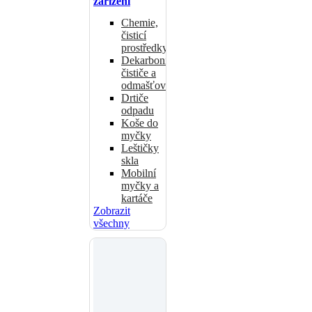
zařízení
Chemie,
čisticí
prostředky
Dekarbonizační
čističe a
odmašťovače
Drtiče
odpadu
Koše do
myčky
Leštičky
skla
Mobilní
myčky a
kartáče
Zobrazit
všechny