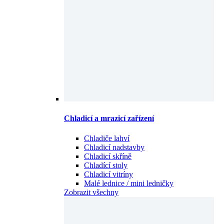
Chladicí a mrazicí zařízení
Chladiče lahví
Chladicí nadstavby
Chladicí skříně
Chladící stoly
Chladicí vitríny
Malé lednice / mini ledničky
Zobrazit všechny