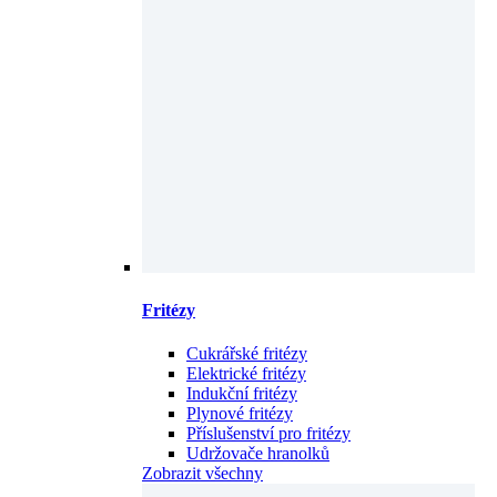
Fritézy
Cukrářské fritézy
Elektrické fritézy
Indukční fritézy
Plynové fritézy
Příslušenství pro fritézy
Udržovače hranolků
Zobrazit všechny