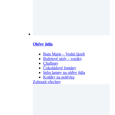
Ohřev jídla
Bain Marie – Vodní lázeň
Bufetové stoly – vozíky
Chafingy
Čokoládové fontány
Infra lampy na ohřev jídla
Kotlíky na polévku
Zobrazit všechny