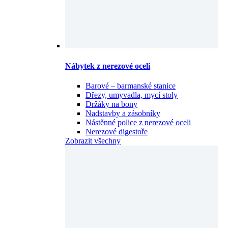
Nábytek z nerezové oceli
Barové – barmanské stanice
Dřezy, umyvadla, mycí stoly
Držáky na bony
Nadstavby a zásobníky
Nástěnné police z nerezové oceli
Nerezové digestoře
Zobrazit všechny