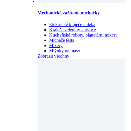
Mechanická zařízení, míchačky
Elektrické kráječe chleba
Kráječe zeleniny – ovoce
Kuchyňské roboty, planetární mixéry
Míchače těsta
Mixéry
Mlýnky na maso
Zobrazit všechny