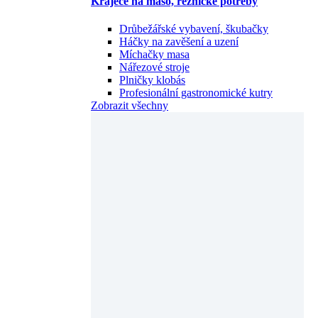
Kráječe na maso, řeznické potřeby
Drůbežářské vybavení, škubačky
Háčky na zavěšení a uzení
Míchačky masa
Nářezové stroje
Plničky klobás
Profesionální gastronomické kutry
Zobrazit všechny