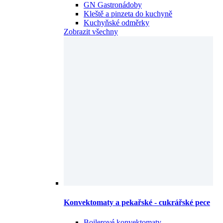
GN Gastronádoby
Kleště a pinzeta do kuchyně
Kuchyňské odměrky
Zobrazit všechny
Konvektomaty a pekařské - cukrářské pece
Bojlerové konvektomaty