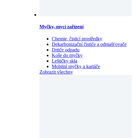
Myčky, mycí zařízení
Chemie, čisticí prostředky
Dekarbonizační čističe a odmašťovače
Drtiče odpadu
Koše do myčky
Leštičky skla
Mobilní myčky a kartáče
Zobrazit všechny