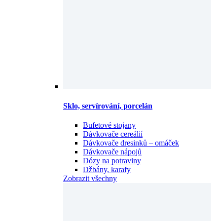
Sklo, servírování, porcelán
Bufetové stojany
Dávkovače cereálií
Dávkovače dresinků – omáček
Dávkovače nápojů
Dózy na potraviny
Džbány, karafy
Zobrazit všechny