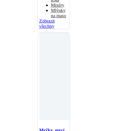
Mixéry
Mlýnky
na maso
Zobrazit
všechny
Myčky, mycí