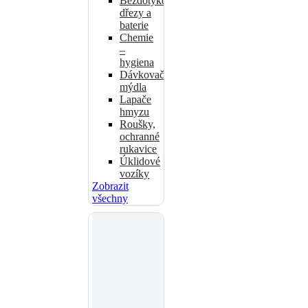
Bezdotykové
dřezy a
baterie
Chemie
–
hygiena
Dávkovače
mýdla
Lapače
hmyzu
Roušky,
ochranné
rukavice
Úklidové
vozíky
Zobrazit
všechny