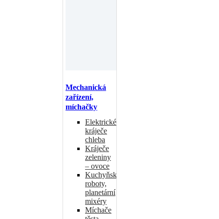
Mechanická
zařízení,
míchačky
Elektrické
kráječe
chleba
Kráječe
zeleniny
– ovoce
Kuchyňské
roboty,
planetární
mixéry
Míchače
těsta