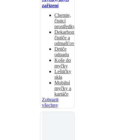
zařízení
Chemie,
čisticí
prostředky
Dekarbonizační
čističe a
odmašťovače
Drtiče
odpadu
Koše do
myčky
Leštičky
skla
Mobilní
myčky a
kartáče
Zobrazit
všechny