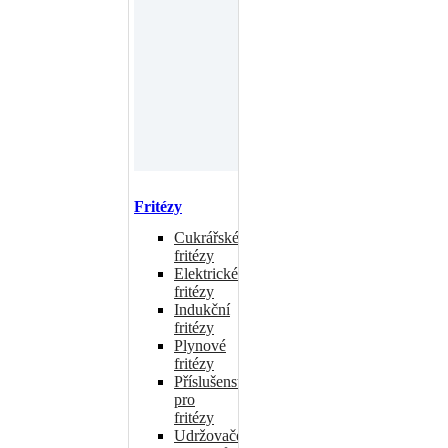
Fritézy
Cukrářské
fritézy
Elektrické
fritézy
Indukční
fritézy
Plynové
fritézy
Příslušenství
pro
fritézy
Udržovače