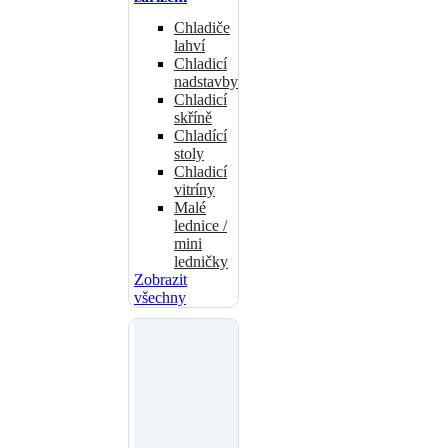
Chladiče
lahví
Chladicí
nadstavby
Chladicí
skříně
Chladící
stoly
Chladicí
vitríny
Malé
lednice /
mini
ledničky
Zobrazit
všechny