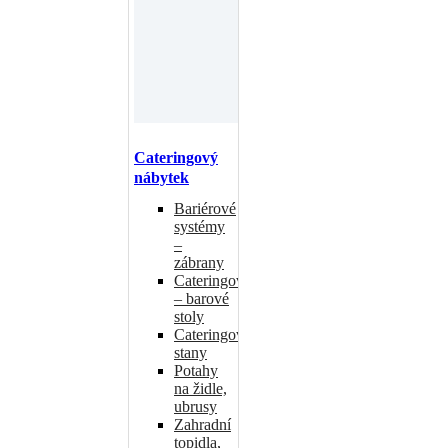
Cateringový
nábytek
Bariérové
systémy
–
zábrany
Cateringové
– barové
stoly
Cateringové
stany
Potahy
na židle,
ubrusy
Zahradní
topidla,