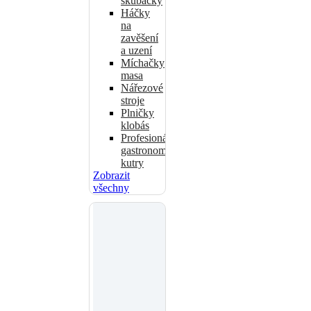
škubačky
Háčky
na
zavěšení
a uzení
Míchačky
masa
Nářezové
stroje
Plničky
klobás
Profesionální
gastronomické
kutry
Zobrazit
všechny