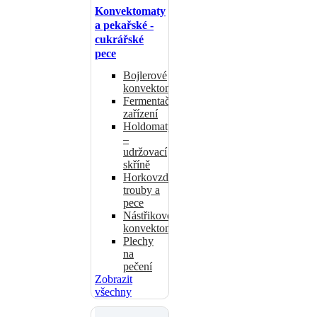
Konvektomaty
a pekařské -
cukrářské
pece
Bojlerové
konvektomaty
Fermentační
zařízení
Holdomaty
–
udržovací
skříně
Horkovzdušné
trouby a
pece
Nástřikové
konvektomaty
Plechy
na
pečení
Zobrazit
všechny