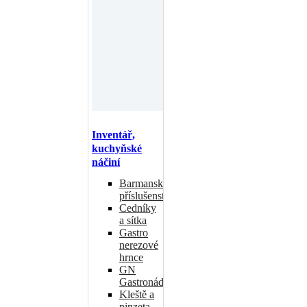
Inventář,
kuchyňské
náčiní
Barmanské
příslušenství
Cedníky
a sítka
Gastro
nerezové
hrnce
GN
Gastronádoby
Kleště a
pinzeta