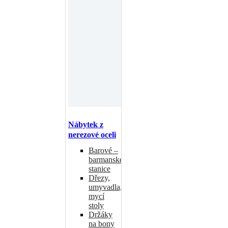
Nábytek z
nerezové oceli
Barové –
barmanské
stanice
Dřezy,
umyvadla,
mycí
stoly
Držáky
na bony