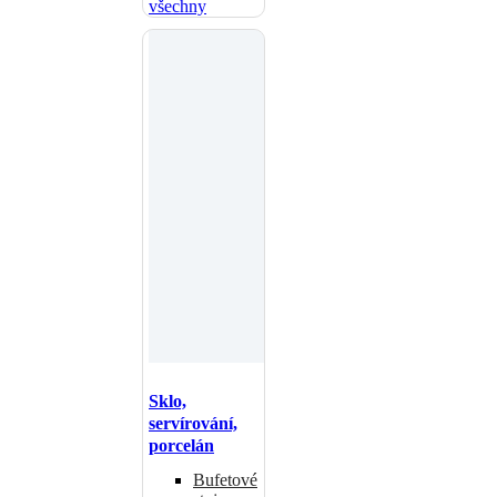
všechny
Sklo,
servírování,
porcelán
Bufetové