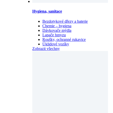
Hygiena, sanitace
Bezdotykové dřezy a baterie
Chemie – hygiena
Dávkovače mýdla
Lapače hmyzu
Roušky, ochranné rukavice
Úklidové vozíky
Zobrazit všechny