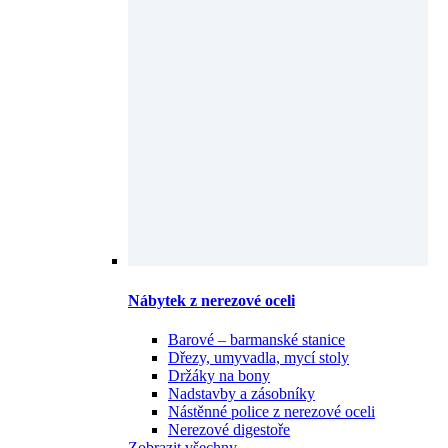
Nábytek z nerezové oceli
Barové – barmanské stanice
Dřezy, umyvadla, mycí stoly
Držáky na bony
Nadstavby a zásobníky
Nástěnné police z nerezové oceli
Nerezové digestoře
Zobrazit všechny