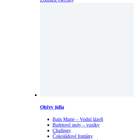
Ohřev jídla
Bain Marie – Vodní lázeň
Bufetové stoly – vozíky
Chafingy
Čokoládové fontány