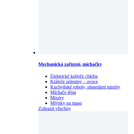
Mechanická zařízení, míchačky
Elektrické kráječe chleba
Kráječe zeleniny – ovoce
Kuchyňské roboty, planetární mixéry
Míchače těsta
Mixéry
Mlýnky na maso
Zobrazit všechny