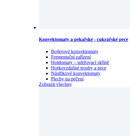
Konvektomaty a pekařské - cukrářské pece
Bojlerové konvektomaty
Fermentační zařízení
Holdomaty – udržovací skříně
Horkovzdušné trouby a pece
Nástřikové konvektomaty
Plechy na pečení
Zobrazit všechny