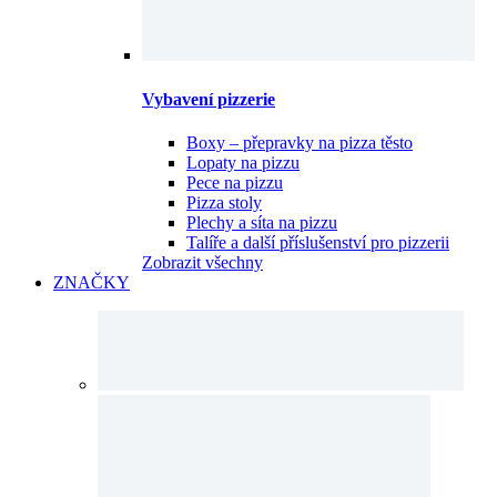
Vybavení pizzerie
Boxy – přepravky na pizza těsto
Lopaty na pizzu
Pece na pizzu
Pizza stoly
Plechy a síta na pizzu
Talíře a další příslušenství pro pizzerii
Zobrazit všechny
ZNAČKY