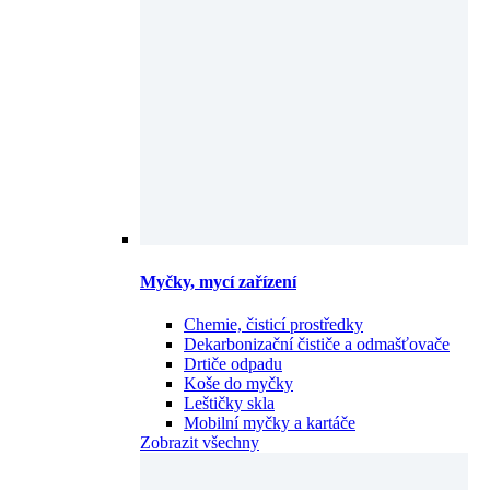
Myčky, mycí zařízení
Chemie, čisticí prostředky
Dekarbonizační čističe a odmašťovače
Drtiče odpadu
Koše do myčky
Leštičky skla
Mobilní myčky a kartáče
Zobrazit všechny