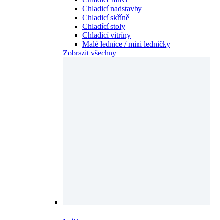
Chladicí nadstavby
Chladicí skříně
Chladící stoly
Chladicí vitríny
Malé lednice / mini ledničky
Zobrazit všechny