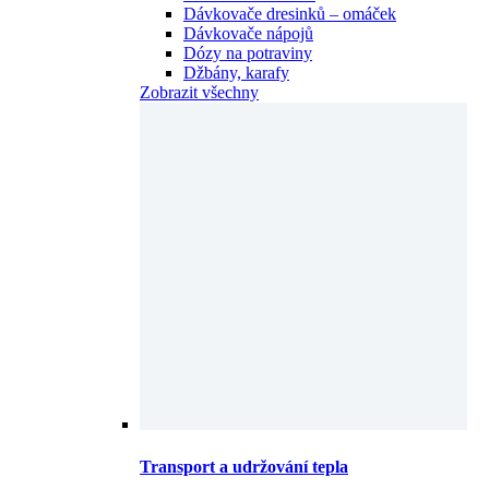
Dávkovače dresinků – omáček
Dávkovače nápojů
Dózy na potraviny
Džbány, karafy
Zobrazit všechny
Transport a udržování tepla