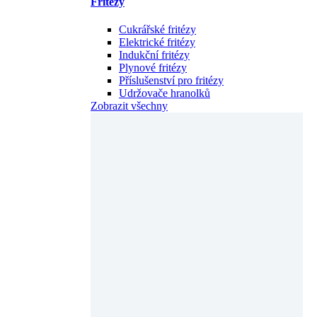
Fritézy
Cukrářské fritézy
Elektrické fritézy
Indukční fritézy
Plynové fritézy
Příslušenství pro fritézy
Udržovače hranolků
Zobrazit všechny