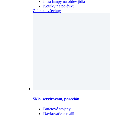
Infra lampy na ohřev jídla
Kotlíky na polévku
Zobrazit všechny
Sklo, servírování, porcelán
Bufetové stojany
Dávkovače cereálií