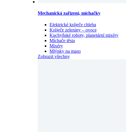
Mechanická zařízení, míchačky
Elektrické kráječe chleba
Kráječe zeleniny – ovoce
Kuchyňské roboty, planetární mixéry
Míchače těsta
Mixéry
Mlýnky na maso
Zobrazit všechny