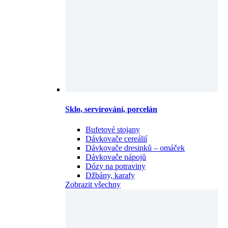
Sklo, servírování, porcelán
Bufetové stojany
Dávkovače cereálií
Dávkovače dresinků – omáček
Dávkovače nápojů
Dózy na potraviny
Džbány, karafy
Zobrazit všechny