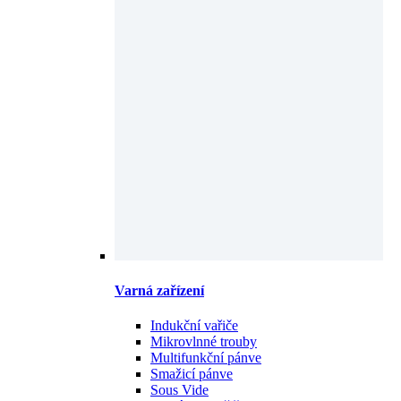
Varná zařízení
Indukční vařiče
Mikrovlnné trouby
Multifunkční pánve
Smažicí pánve
Sous Vide