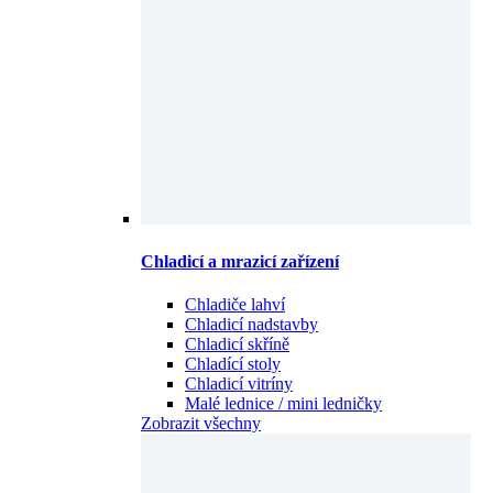
Chladicí a mrazicí zařízení
Chladiče lahví
Chladicí nadstavby
Chladicí skříně
Chladící stoly
Chladicí vitríny
Malé lednice / mini ledničky
Zobrazit všechny