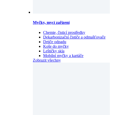
Myčky, mycí zařízení
Chemie, čisticí prostředky
Dekarbonizační čističe a odmašťovače
Drtiče odpadu
Koše do myčky
Leštičky skla
Mobilní myčky a kartáče
Zobrazit všechny