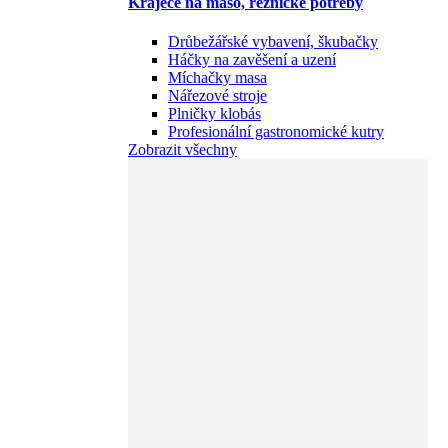
Kráječe na maso, řeznické potřeby
Drůbežářské vybavení, škubačky
Háčky na zavěšení a uzení
Míchačky masa
Nářezové stroje
Plničky klobás
Profesionální gastronomické kutry
Zobrazit všechny