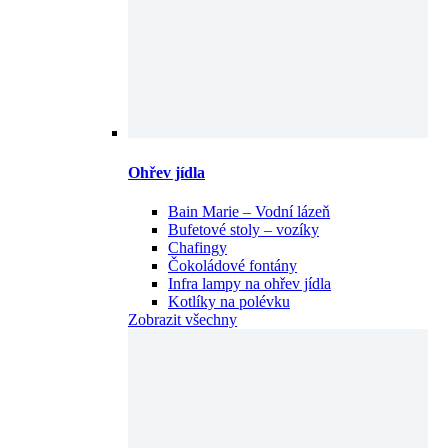
Ohřev jídla
Bain Marie – Vodní lázeň
Bufetové stoly – vozíky
Chafingy
Čokoládové fontány
Infra lampy na ohřev jídla
Kotlíky na polévku
Zobrazit všechny