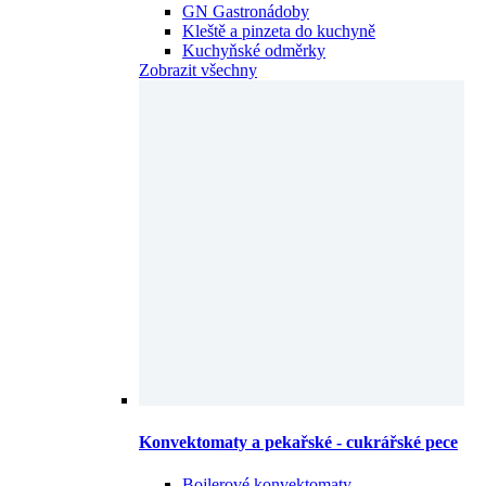
GN Gastronádoby
Kleště a pinzeta do kuchyně
Kuchyňské odměrky
Zobrazit všechny
Konvektomaty a pekařské - cukrářské pece
Bojlerové konvektomaty