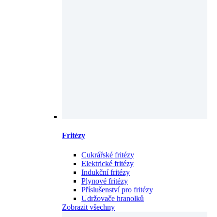
Fritézy
Cukrářské fritézy
Elektrické fritézy
Indukční fritézy
Plynové fritézy
Příslušenství pro fritézy
Udržovače hranolků
Zobrazit všechny