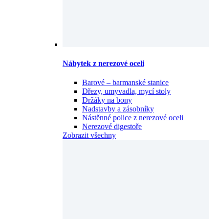
Nábytek z nerezové oceli
Barové – barmanské stanice
Dřezy, umyvadla, mycí stoly
Držáky na bony
Nadstavby a zásobníky
Nástěnné police z nerezové oceli
Nerezové digestoře
Zobrazit všechny