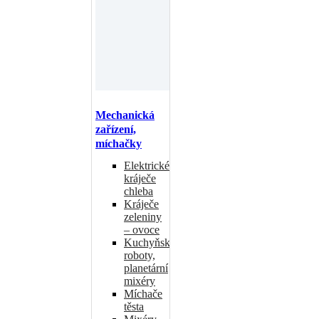
Mechanická
zařízení,
míchačky
Elektrické
kráječe
chleba
Kráječe
zeleniny
– ovoce
Kuchyňské
roboty,
planetární
mixéry
Míchače
těsta