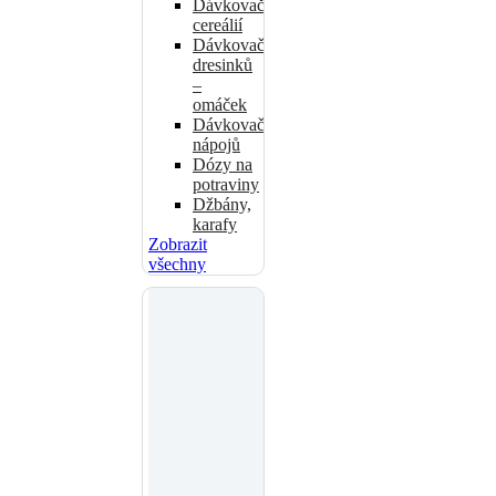
Dávkovače
cereálií
Dávkovače
dresinků
–
omáček
Dávkovače
nápojů
Dózy na
potraviny
Džbány,
karafy
Zobrazit
všechny