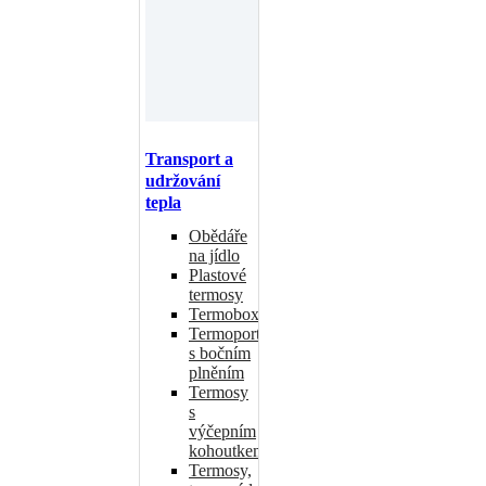
Transport a
udržování
tepla
Obědáře
na jídlo
Plastové
termosy
Termoboxy
Termoporty
s bočním
plněním
Termosy
s
výčepním
kohoutkem
Termosy,