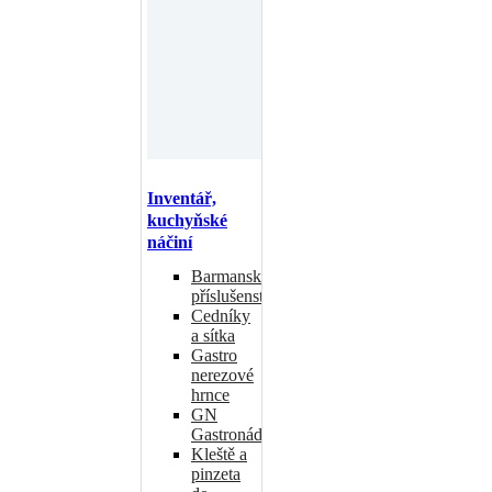
Inventář,
kuchyňské
náčiní
Barmanské
příslušenství
Cedníky
a sítka
Gastro
nerezové
hrnce
GN
Gastronádoby
Kleště a
pinzeta