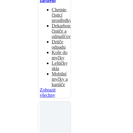
zařízení
Chemie,
čisticí
prostředky
Dekarbonizační
čističe a
odmašťovače
Drtiče
odpadu
Koše do
myčky
Leštičky
skla
Mobilní
myčky a
kartáče
Zobrazit
všechny