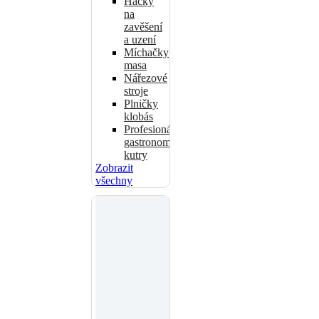
Háčky
na
zavěšení
a uzení
Míchačky
masa
Nářezové
stroje
Plničky
klobás
Profesionální
gastronomické
kutry
Zobrazit
všechny