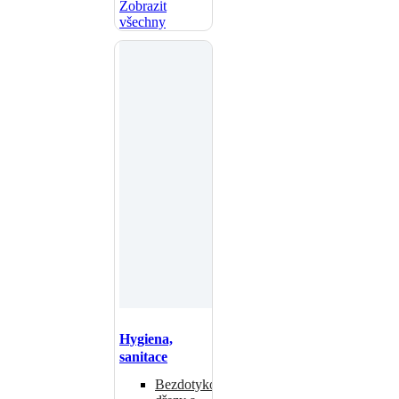
Zobrazit
všechny
Hygiena,
sanitace
Bezdotykové