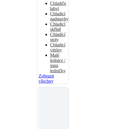
Chladiče
lahví
Chladicí
nadstavby
Chladicí
skříně
Chladící
stoly
Chladicí
vitríny
Malé
lednice /
mini
ledničky
Zobrazit
všechny