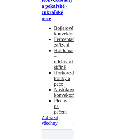
a pekařské -
cukrářské
pece
Bojlerové
konvektomaty
Fermentační
zařízení
Holdomaty
–
udržovací
skříně
Horkovzdušné
trouby a
pece
Nástřikové
konvektomaty
Plechy
na
pečení
Zobrazit
všechny