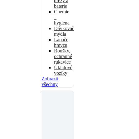
dřezy a
baterie
Chemie
–
hygiena
Dávkovače
mýdla
Lapače
hmyzu
Roušky,
ochranné
rukavice
Úklidové
vozíky
Zobrazit
všechny