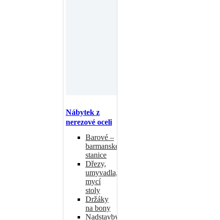
Nábytek z
nerezové oceli
Barové –
barmanské
stanice
Dřezy,
umyvadla,
mycí
stoly
Držáky
na bony
Nadstavby