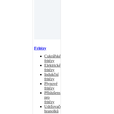
Fritézy
Cukrářské
fritézy
Elektrické
fritézy
Indukční
fritézy
Plynové
fritézy
Příslušenství
pro
fritézy
Udržovače
hranolků