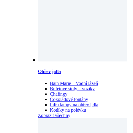
Ohřev jídla
Bain Marie – Vodní lázeň
Bufetové stoly – vozíky
Chafingy
Čokoládové fontány
Infra lampy na ohřev jídla
Kotlíky na polévku
Zobrazit všechny