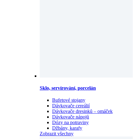
Sklo, servírování, porcelán
Bufetové stojany
Dávkovače cereálií
Dávkovače dresinků – omáček
Dávkovače nápojů
Dózy na potraviny
Džbány, karafy
Zobrazit všechny