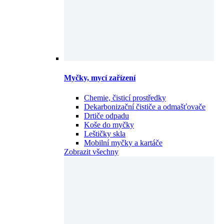
Myčky, mycí zařízení
Chemie, čisticí prostředky
Dekarbonizační čističe a odmašťovače
Drtiče odpadu
Koše do myčky
Leštičky skla
Mobilní myčky a kartáče
Zobrazit všechny