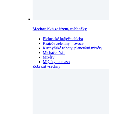
Mechanická zařízení, míchačky
Elektrické kráječe chleba
Kráječe zeleniny – ovoce
Kuchyňské roboty, planetární mixéry
Míchače těsta
Mixéry
Mlýnky na maso
Zobrazit všechny