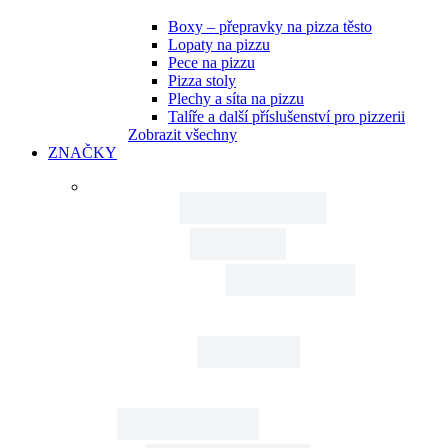
Boxy – přepravky na pizza těsto
Lopaty na pizzu
Pece na pizzu
Pizza stoly
Plechy a síta na pizzu
Talíře a další příslušenství pro pizzerii
Zobrazit všechny
ZNAČKY