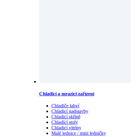
Chladicí a mrazicí zařízení
Chladiče lahví
Chladicí nadstavby
Chladicí skříně
Chladící stoly
Chladicí vitríny
Malé lednice / mini ledničky