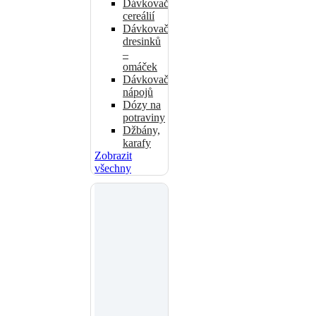
Dávkovače
cereálií
Dávkovače
dresinků
–
omáček
Dávkovače
nápojů
Dózy na
potraviny
Džbány,
karafy
Zobrazit
všechny