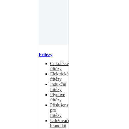
Fritézy
Cukrářské
fritézy
Elektrické
fritézy
Indukční
fritézy
Plynové
fritézy
Příslušenství
pro
fritézy
Udržovače
hranolků