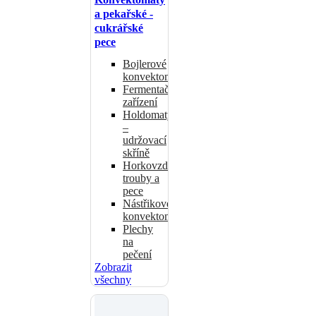
a pekařské -
cukrářské
pece
Bojlerové
konvektomaty
Fermentační
zařízení
Holdomaty
–
udržovací
skříně
Horkovzdušné
trouby a
pece
Nástřikové
konvektomaty
Plechy
na
pečení
Zobrazit
všechny