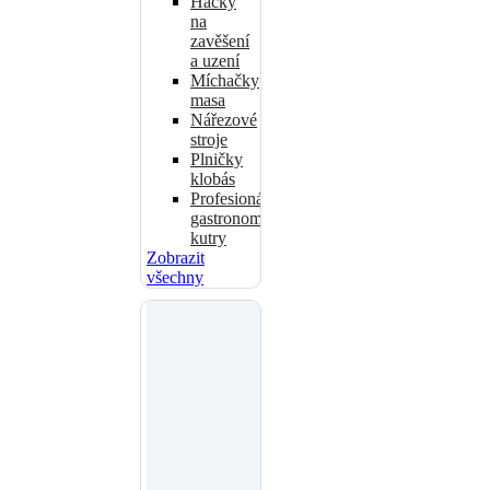
Háčky
na
zavěšení
a uzení
Míchačky
masa
Nářezové
stroje
Plničky
klobás
Profesionální
gastronomické
kutry
Zobrazit
všechny