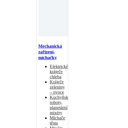
Mechanická
zařízení,
míchačky
Elektrické
kráječe
chleba
Kráječe
zeleniny
– ovoce
Kuchyňské
roboty,
planetární
mixéry
Míchače
těsta