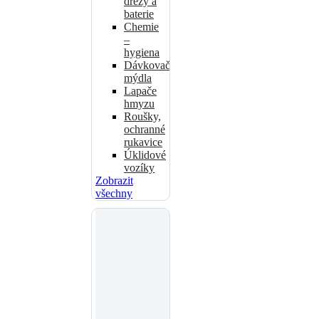
dřezy a
baterie
Chemie
–
hygiena
Dávkovače
mýdla
Lapače
hmyzu
Roušky,
ochranné
rukavice
Úklidové
vozíky
Zobrazit
všechny