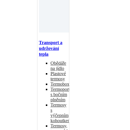
Transport a
udržování
tepla
Obědáře
na jídlo
Plastové
termosy
Termoboxy
Termoporty
s bočním
plněním
Termosy
s
výčepním
kohoutkem
Termosy,