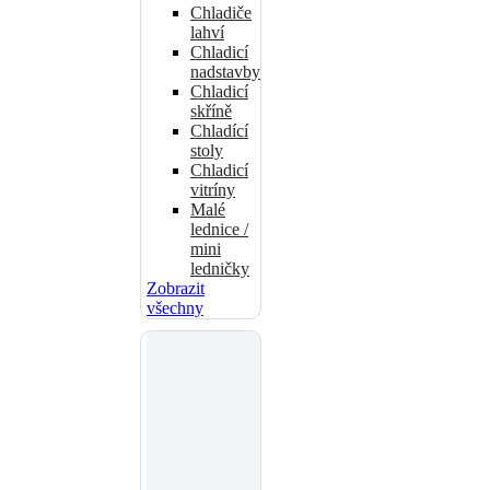
Chladiče
lahví
Chladicí
nadstavby
Chladicí
skříně
Chladící
stoly
Chladicí
vitríny
Malé
lednice /
mini
ledničky
Zobrazit
všechny