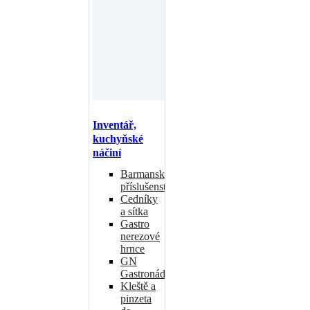
Inventář,
kuchyňské
náčiní
Barmanské
příslušenství
Cedníky
a sítka
Gastro
nerezové
hrnce
GN
Gastronádoby
Kleště a
pinzeta