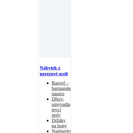
Nábytek z
nerezové oceli
Barové –
barmanské
stanice
Dřezy,
umyvadla,
mycí
stoly
Držáky
na bony
Nadstavby