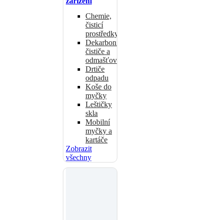
zařízení
Chemie,
čisticí
prostředky
Dekarbonizační
čističe a
odmašťovače
Drtiče
odpadu
Koše do
myčky
Leštičky
skla
Mobilní
myčky a
kartáče
Zobrazit
všechny