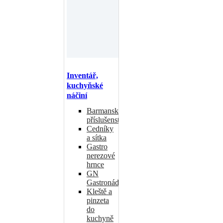
Inventář,
kuchyňské
náčiní
Barmanské
příslušenství
Cedníky
a sítka
Gastro
nerezové
hrnce
GN
Gastronádoby
Kleště a
pinzeta
do
kuchyně