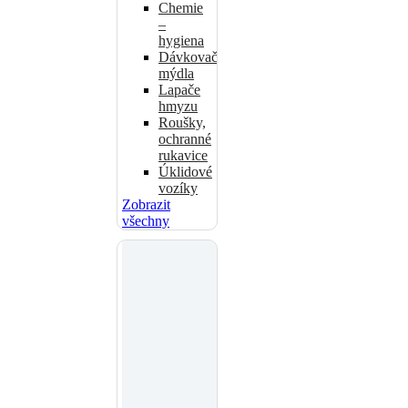
Chemie
–
hygiena
Dávkovače
mýdla
Lapače
hmyzu
Roušky,
ochranné
rukavice
Úklidové
vozíky
Zobrazit
všechny