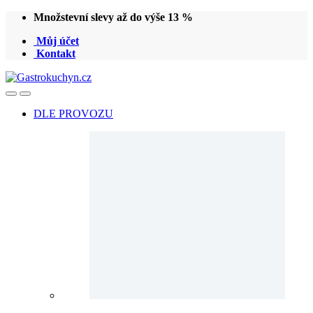
Přeskočit
Přeskočit
Množstevní slevy až do výše 13 %
na
na
Můj účet
navigaci
obsah
Kontakt
Open
Close
DLE PROVOZU