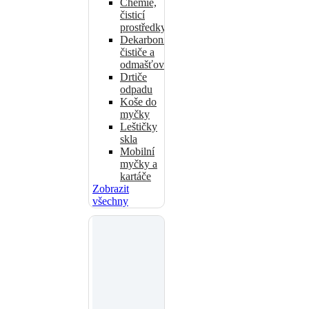
Chemie,
čisticí
prostředky
Dekarbonizační
čističe a
odmašťovače
Drtiče
odpadu
Koše do
myčky
Leštičky
skla
Mobilní
myčky a
kartáče
Zobrazit
všechny