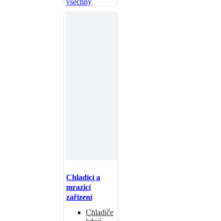
všechny
Chladicí a
mrazicí
zařízení
Chladiče