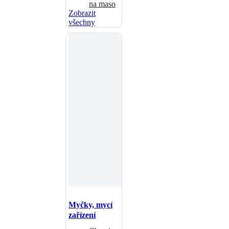
na maso
Zobrazit
všechny
Myčky, mycí
zařízení