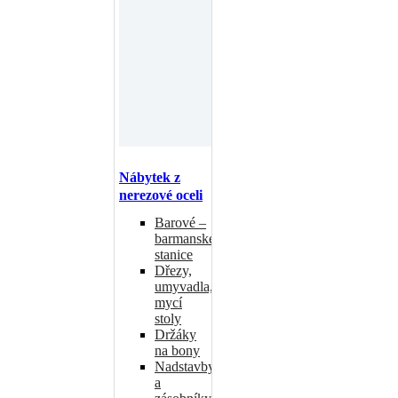
Nábytek z
nerezové oceli
Barové –
barmanské
stanice
Dřezy,
umyvadla,
mycí
stoly
Držáky
na bony
Nadstavby
a