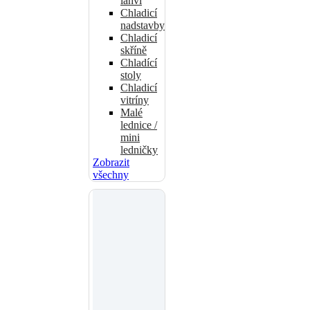
lahví
Chladicí
nadstavby
Chladicí
skříně
Chladící
stoly
Chladicí
vitríny
Malé
lednice /
mini
ledničky
Zobrazit
všechny