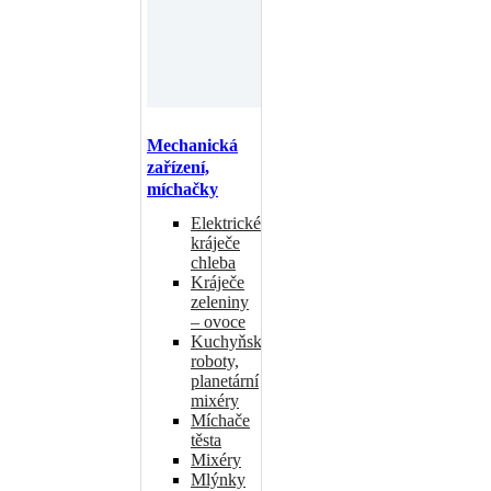
Mechanická
zařízení,
míchačky
Elektrické
kráječe
chleba
Kráječe
zeleniny
– ovoce
Kuchyňské
roboty,
planetární
mixéry
Míchače
těsta
Mixéry
Mlýnky