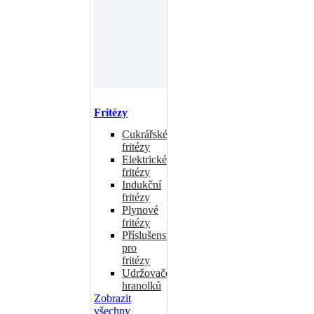
Fritézy
Cukrářské
fritézy
Elektrické
fritézy
Indukční
fritézy
Plynové
fritézy
Příslušenství
pro
fritézy
Udržovače
hranolků
Zobrazit
všechny