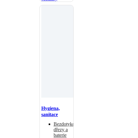
Hygiena,
sanitace
Bezdotykové
dřezy a
baterie