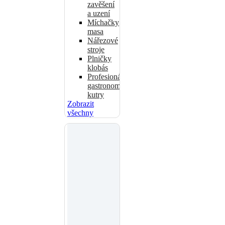
zavěšení
a uzení
Míchačky
masa
Nářezové
stroje
Plničky
klobás
Profesionální
gastronomické
kutry
Zobrazit
všechny