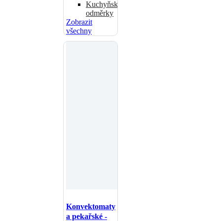
Kuchyňské
odměrky
Zobrazit
všechny
Konvektomaty
a pekařské -