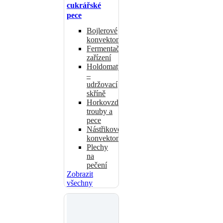
cukrářské
pece
Bojlerové
konvektomaty
Fermentační
zařízení
Holdomaty
–
udržovací
skříně
Horkovzdušné
trouby a
pece
Nástřikové
konvektomaty
Plechy
na
pečení
Zobrazit
všechny