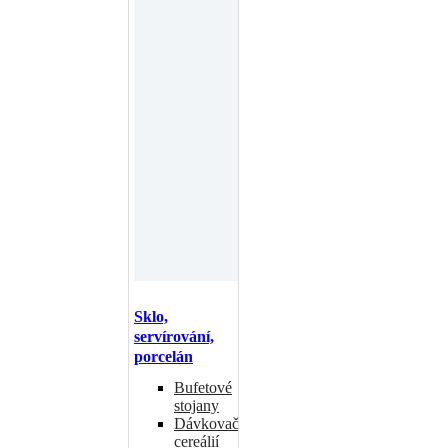
Sklo,
servírování,
porcelán
Bufetové
stojany
Dávkovače
cereálií