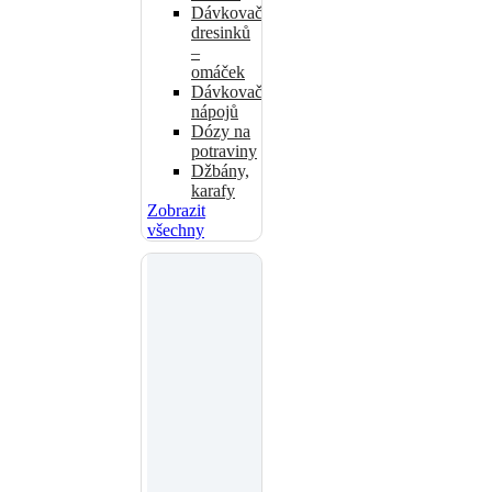
Dávkovače
dresinků
–
omáček
Dávkovače
nápojů
Dózy na
potraviny
Džbány,
karafy
Zobrazit
všechny