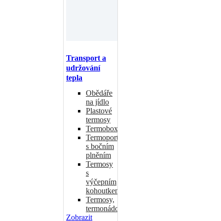
Transport a
udržování
tepla
Obědáře
na jídlo
Plastové
termosy
Termoboxy
Termoporty
s bočním
plněním
Termosy
s
výčepním
kohoutkem
Termosy,
termonádoby
Zobrazit