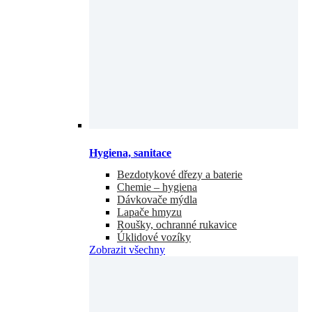
Hygiena, sanitace
Bezdotykové dřezy a baterie
Chemie – hygiena
Dávkovače mýdla
Lapače hmyzu
Roušky, ochranné rukavice
Úklidové vozíky
Zobrazit všechny