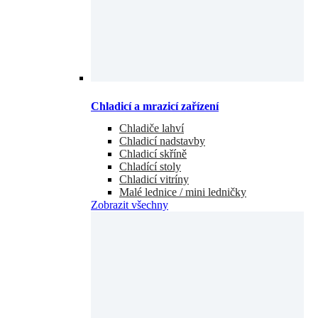
Chladicí a mrazicí zařízení
Chladiče lahví
Chladicí nadstavby
Chladicí skříně
Chladící stoly
Chladicí vitríny
Malé lednice / mini ledničky
Zobrazit všechny