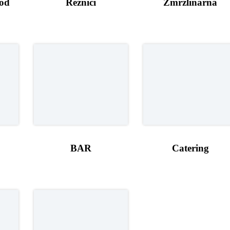
ood
Řezníci
Zmrzlinárna
BAR
Catering