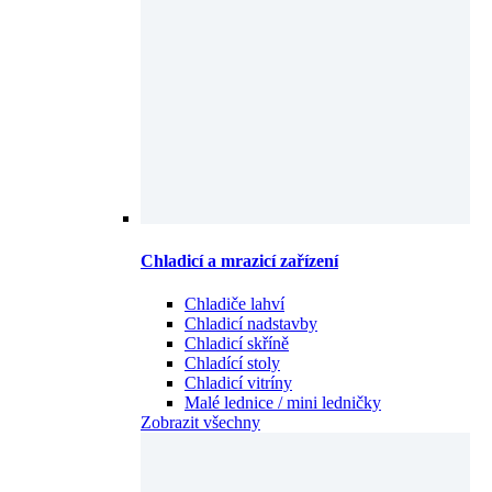
Chladicí a mrazicí zařízení
Chladiče lahví
Chladicí nadstavby
Chladicí skříně
Chladící stoly
Chladicí vitríny
Malé lednice / mini ledničky
Zobrazit všechny