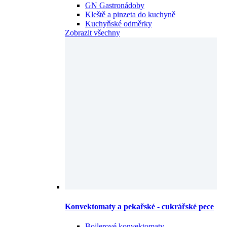
GN Gastronádoby
Kleště a pinzeta do kuchyně
Kuchyňské odměrky
Zobrazit všechny
Konvektomaty a pekařské - cukrářské pece
Bojlerové konvektomaty