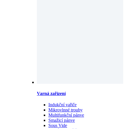
Varná zařízení
Indukční vařiče
Mikrovlnné trouby
Multifunkční pánve
Smažicí pánve
Sous Vide