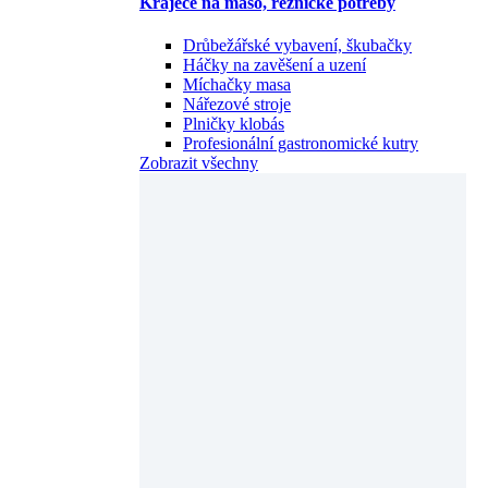
Kráječe na maso, řeznické potřeby
Drůbežářské vybavení, škubačky
Háčky na zavěšení a uzení
Míchačky masa
Nářezové stroje
Plničky klobás
Profesionální gastronomické kutry
Zobrazit všechny