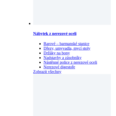
Nábytek z nerezové oceli
Barové – barmanské stanice
Dřezy, umyvadla, mycí stoly
Držáky na bony
Nadstavby a zásobníky
Nástěnné police z nerezové oceli
Nerezové digestoře
Zobrazit všechny