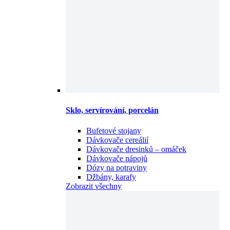
Sklo, servírování, porcelán
Bufetové stojany
Dávkovače cereálií
Dávkovače dresinků – omáček
Dávkovače nápojů
Dózy na potraviny
Džbány, karafy
Zobrazit všechny