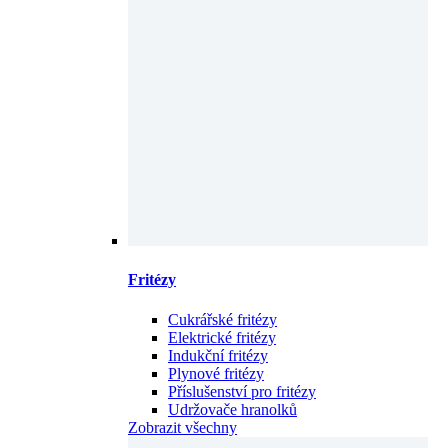
Fritézy
Cukrářské fritézy
Elektrické fritézy
Indukční fritézy
Plynové fritézy
Příslušenství pro fritézy
Udržovače hranolků
Zobrazit všechny