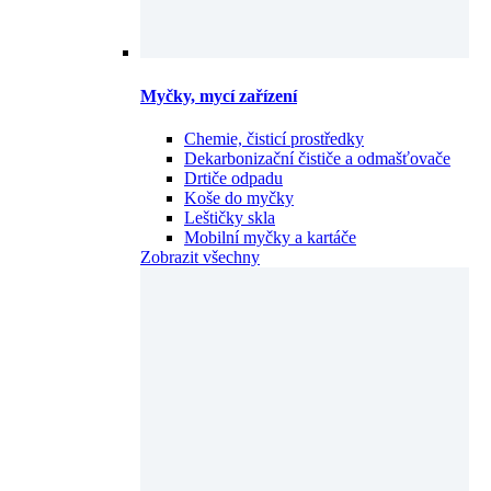
Myčky, mycí zařízení
Chemie, čisticí prostředky
Dekarbonizační čističe a odmašťovače
Drtiče odpadu
Koše do myčky
Leštičky skla
Mobilní myčky a kartáče
Zobrazit všechny