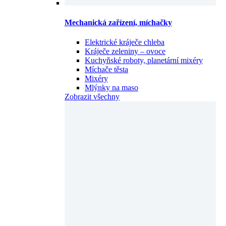
Mechanická zařízení, míchačky
Elektrické kráječe chleba
Kráječe zeleniny – ovoce
Kuchyňské roboty, planetární mixéry
Míchače těsta
Mixéry
Mlýnky na maso
Zobrazit všechny