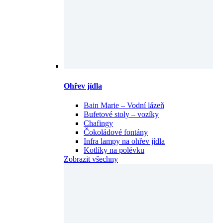
Ohřev jídla
Bain Marie – Vodní lázeň
Bufetové stoly – vozíky
Chafingy
Čokoládové fontány
Infra lampy na ohřev jídla
Kotlíky na polévku
Zobrazit všechny