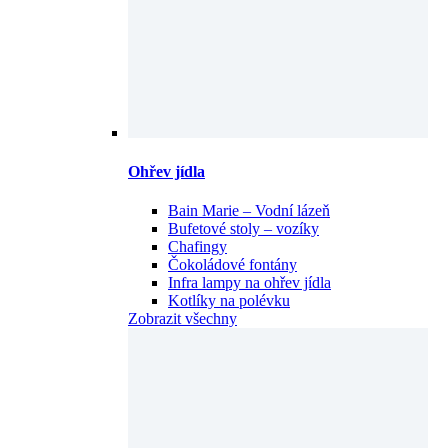
Ohřev jídla
Bain Marie – Vodní lázeň
Bufetové stoly – vozíky
Chafingy
Čokoládové fontány
Infra lampy na ohřev jídla
Kotlíky na polévku
Zobrazit všechny