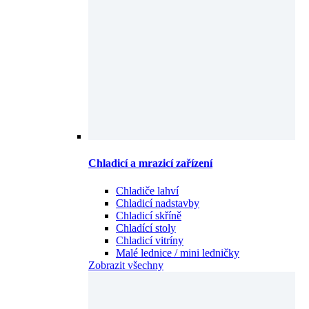
Chladicí a mrazicí zařízení
Chladiče lahví
Chladicí nadstavby
Chladicí skříně
Chladící stoly
Chladicí vitríny
Malé lednice / mini ledničky
Zobrazit všechny