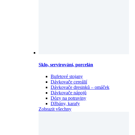
Sklo, servírování, porcelán
Bufetové stojany
Dávkovače cereálií
Dávkovače dresinků – omáček
Dávkovače nápojů
Dózy na potraviny
Džbány, karafy
Zobrazit všechny