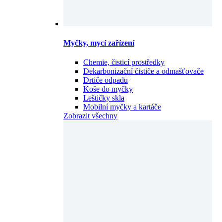
Myčky, mycí zařízení
Chemie, čisticí prostředky
Dekarbonizační čističe a odmašťovače
Drtiče odpadu
Koše do myčky
Leštičky skla
Mobilní myčky a kartáče
Zobrazit všechny