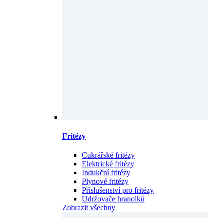
Fritézy
Cukrářské fritézy
Elektrické fritézy
Indukční fritézy
Plynové fritézy
Příslušenství pro fritézy
Udržovače hranolků
Zobrazit všechny