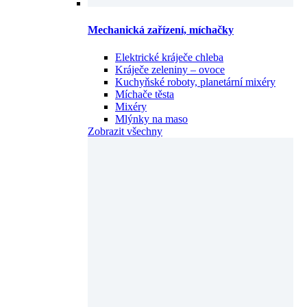
Mechanická zařízení, míchačky
Elektrické kráječe chleba
Kráječe zeleniny – ovoce
Kuchyňské roboty, planetární mixéry
Míchače těsta
Mixéry
Mlýnky na maso
Zobrazit všechny