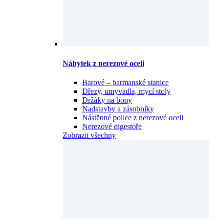
Nábytek z nerezové oceli
Barové – barmanské stanice
Dřezy, umyvadla, mycí stoly
Držáky na bony
Nadstavby a zásobníky
Nástěnné police z nerezové oceli
Nerezové digestoře
Zobrazit všechny