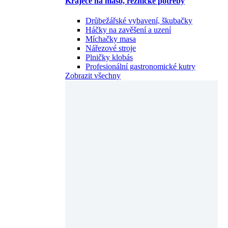
Kráječe na maso, řeznické potřeby
Drůbežářské vybavení, škubačky
Háčky na zavěšení a uzení
Míchačky masa
Nářezové stroje
Plničky klobás
Profesionální gastronomické kutry
Zobrazit všechny