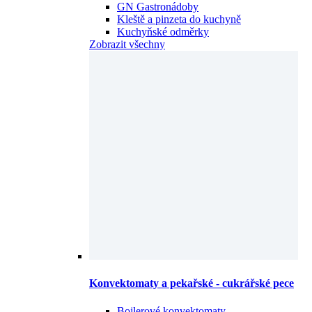
GN Gastronádoby
Kleště a pinzeta do kuchyně
Kuchyňské odměrky
Zobrazit všechny
Konvektomaty a pekařské - cukrářské pece
Bojlerové konvektomaty