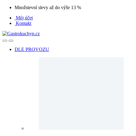
Přeskočit
Přeskočit
Množstevní slevy až do výše 13 %
na
na
Můj účet
navigaci
obsah
Kontakt
Open
Close
DLE PROVOZU