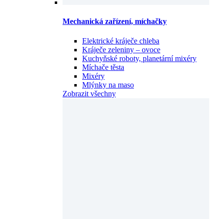
Mechanická zařízení, míchačky
Elektrické kráječe chleba
Kráječe zeleniny – ovoce
Kuchyňské roboty, planetární mixéry
Míchače těsta
Mixéry
Mlýnky na maso
Zobrazit všechny