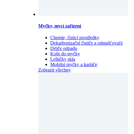
Myčky, mycí zařízení
Chemie, čisticí prostředky
Dekarbonizační čističe a odmašťovače
Drtiče odpadu
Koše do myčky
Leštičky skla
Mobilní myčky a kartáče
Zobrazit všechny