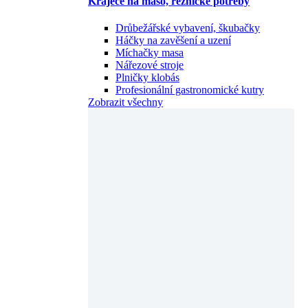
Kráječe na maso, řeznické potřeby
Drůbežářské vybavení, škubačky
Háčky na zavěšení a uzení
Míchačky masa
Nářezové stroje
Plničky klobás
Profesionální gastronomické kutry
Zobrazit všechny