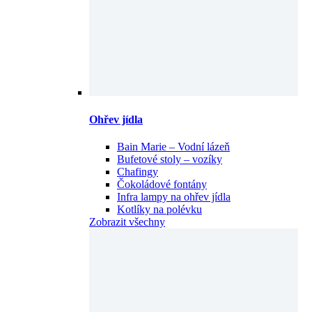
Ohřev jídla
Bain Marie – Vodní lázeň
Bufetové stoly – vozíky
Chafingy
Čokoládové fontány
Infra lampy na ohřev jídla
Kotlíky na polévku
Zobrazit všechny