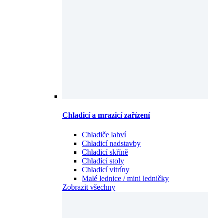
Chladicí a mrazicí zařízení
Chladiče lahví
Chladicí nadstavby
Chladicí skříně
Chladící stoly
Chladicí vitríny
Malé lednice / mini ledničky
Zobrazit všechny