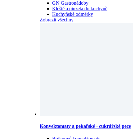
GN Gastronádoby
Kleště a pinzeta do kuchyně
Kuchyňské odměrky
Zobrazit všechny
Konvektomaty a pekařské - cukrářské pece
Bojlerové konvektomaty