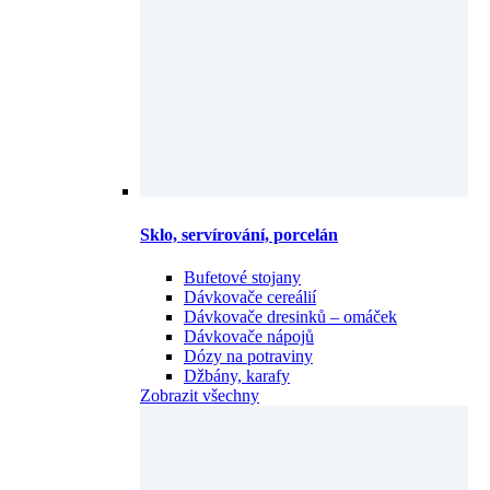
Sklo, servírování, porcelán
Bufetové stojany
Dávkovače cereálií
Dávkovače dresinků – omáček
Dávkovače nápojů
Dózy na potraviny
Džbány, karafy
Zobrazit všechny