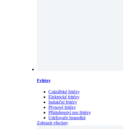
Fritézy
Cukrářské fritézy
Elektrické fritézy
Indukční fritézy
Plynové fritézy
Příslušenství pro fritézy
Udržovače hranolků
Zobrazit všechny