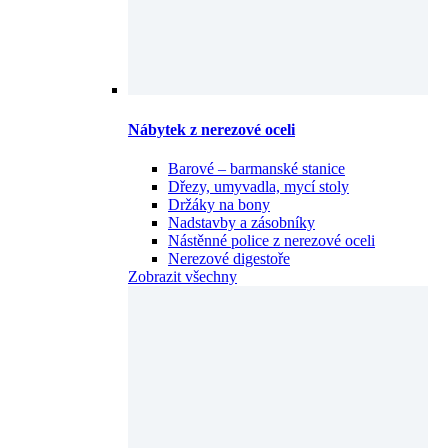
Nábytek z nerezové oceli
Barové – barmanské stanice
Dřezy, umyvadla, mycí stoly
Držáky na bony
Nadstavby a zásobníky
Nástěnné police z nerezové oceli
Nerezové digestoře
Zobrazit všechny