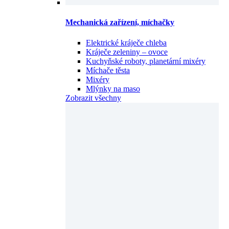
Mechanická zařízení, míchačky
Elektrické kráječe chleba
Kráječe zeleniny – ovoce
Kuchyňské roboty, planetární mixéry
Míchače těsta
Mixéry
Mlýnky na maso
Zobrazit všechny