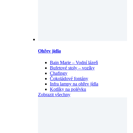
Ohřev jídla
Bain Marie – Vodní lázeň
Bufetové stoly – vozíky
Chafingy
Čokoládové fontány
Infra lampy na ohřev jídla
Kotlíky na polévku
Zobrazit všechny