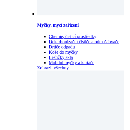
Myčky, mycí zařízení
Chemie, čisticí prostředky
Dekarbonizační čističe a odmašťovače
Drtiče odpadu
Koše do myčky
Leštičky skla
Mobilní myčky a kartáče
Zobrazit všechny