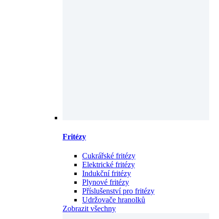
Fritézy
Cukrářské fritézy
Elektrické fritézy
Indukční fritézy
Plynové fritézy
Příslušenství pro fritézy
Udržovače hranolků
Zobrazit všechny