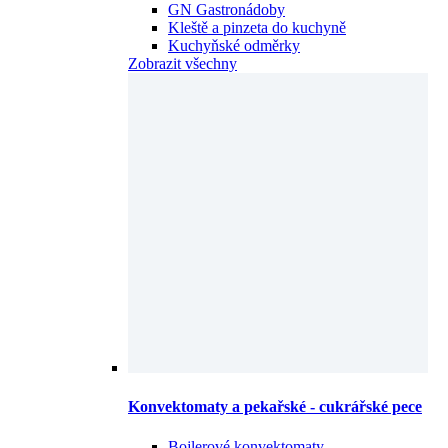
GN Gastronádoby
Kleště a pinzeta do kuchyně
Kuchyňské odměrky
Zobrazit všechny
Konvektomaty a pekařské - cukrářské pece
Bojlerové konvektomaty