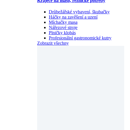
Kráječe na maso, řeznické potřeby
Drůbežářské vybavení, škubačky
Háčky na zavěšení a uzení
Míchačky masa
Nářezové stroje
Plničky klobás
Profesionální gastronomické kutry
Zobrazit všechny