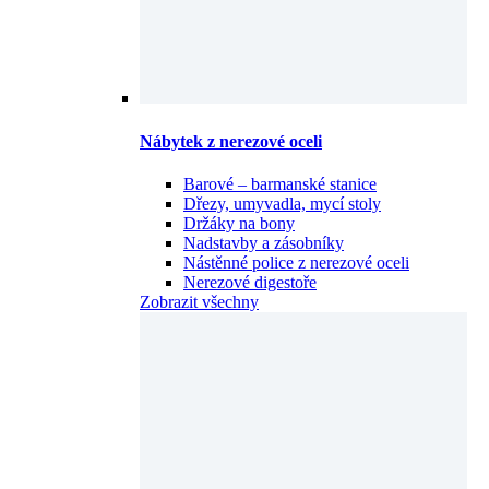
Nábytek z nerezové oceli
Barové – barmanské stanice
Dřezy, umyvadla, mycí stoly
Držáky na bony
Nadstavby a zásobníky
Nástěnné police z nerezové oceli
Nerezové digestoře
Zobrazit všechny