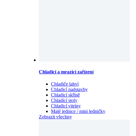
Chladicí a mrazicí zařízení
Chladiče lahví
Chladicí nadstavby
Chladicí skříně
Chladící stoly
Chladicí vitríny
Malé lednice / mini ledničky
Zobrazit všechny