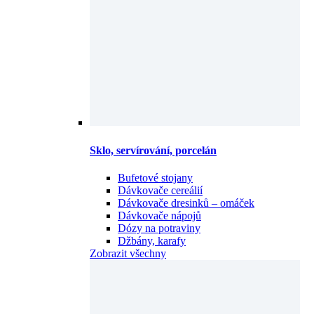
Sklo, servírování, porcelán
Bufetové stojany
Dávkovače cereálií
Dávkovače dresinků – omáček
Dávkovače nápojů
Dózy na potraviny
Džbány, karafy
Zobrazit všechny