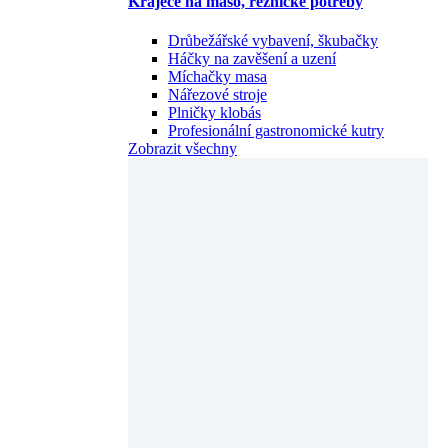
Kráječe na maso, řeznické potřeby
Drůbežářské vybavení, škubačky
Háčky na zavěšení a uzení
Míchačky masa
Nářezové stroje
Plničky klobás
Profesionální gastronomické kutry
Zobrazit všechny