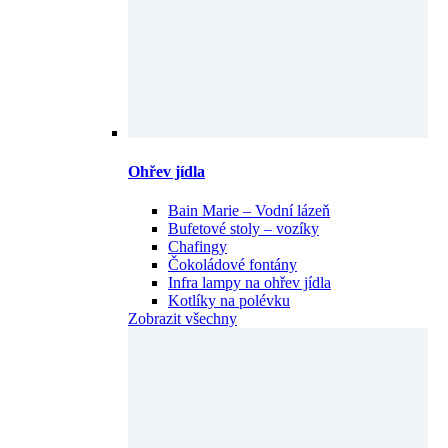
Ohřev jídla
Bain Marie – Vodní lázeň
Bufetové stoly – vozíky
Chafingy
Čokoládové fontány
Infra lampy na ohřev jídla
Kotlíky na polévku
Zobrazit všechny