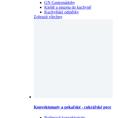
GN Gastronádoby
Kleště a pinzeta do kuchyně
Kuchyňské odměrky
Zobrazit všechny
Konvektomaty a pekařské - cukrářské pece
Bojlerové konvektomaty