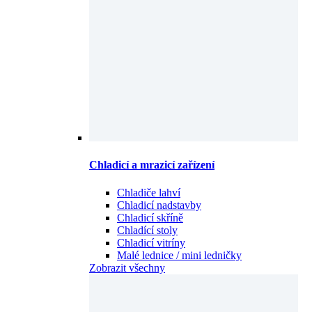
Chladicí a mrazicí zařízení
Chladiče lahví
Chladicí nadstavby
Chladicí skříně
Chladící stoly
Chladicí vitríny
Malé lednice / mini ledničky
Zobrazit všechny