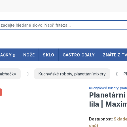
s search
NAČKY
NOŽE
SKLO
GASTRO OBALY
ZNÁTE Z T
 míchačky
Kuchyňské roboty, planetární mixéry
P
Kuchyňské roboty, plan
Planetární 
lila | Max
Dostupnost:
Sklade
dnů)