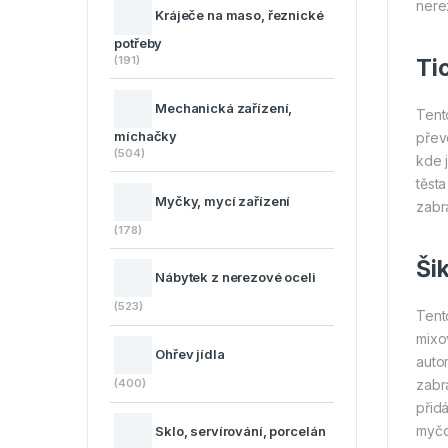
nerez
Kráječe na maso, řeznické
potřeby
(191)
Ti
Mechanická zařízení,
Tent
míchačky
přev
(504)
kde 
těst
Myčky, mycí zařízení
zabr
(178)
Ši
Nábytek z nerezové oceli
(523)
Tent
mixo
Ohřev jídla
auto
zabr
(400)
přid
myčc
Sklo, servírování, porcelán