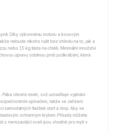
uchyně. Díky výkonnému motoru a kovovým
kže nebude nikoho rušit bez ohledu na to, jak a
zzu nebo 1,5 kg těsta na chléb. Minimální množství
rchovou úpravu odolnou proti poškrábání, která
. Páka otevírá mixér, což usnadňuje vyjímání
bezpečnostním spínačem, takže se zařízení
í samostatných tlačítek start a stop. Aby se
plastovým ochranným krytem. Přísady můžete
i z nerezavějící oceli jsou vhodné pro mytí v