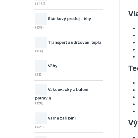
(1 161)
Vl
Stánkový prodej – trhy
(139)
Transport a udržování tepla
(114)
Váhy
Te
(31)
Vakuovačky a balení
potravin
(128)
Varná zařízení
Vý
(421)