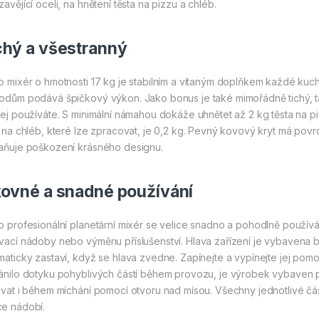
avějící oceli, na hnětení těsta na pizzu a chléb.
chý a všestranný
o mixér o hmotnosti 17 kg je stabilním a vítaným doplňkem každé k
odům podává špičkový výkon. Jako bonus je také mimořádně tichý, ta
jej používáte. S minimální námahou dokáže uhnětet až 2 kg těsta na pi
a na chléb, které lze zpracovat, je 0,2 kg. Pevný kovový kryt má pov
aňuje poškození krásného designu.
kovné a snadné používání
o profesionální planetární mixér se velice snadno a pohodlně používá
vací nádoby nebo výměnu příslušenství. Hlava zařízení je vybavena 
maticky zastaví, když se hlava zvedne. Zapínejte a vypínejte jej pomoc
ánilo dotyku pohyblivých částí během provozu, je výrobek vybaven 
ávat i během míchání pomocí otvoru nad mísou. Všechny jednotlivé část
e nádobí.