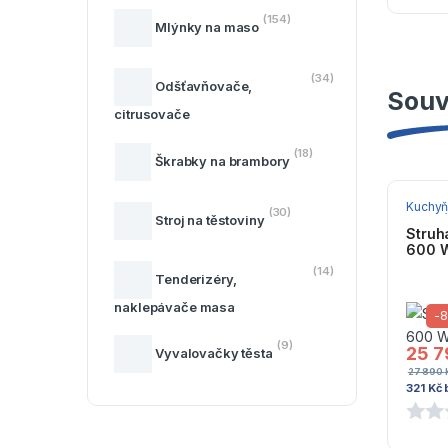
(154)
Mlýnky na maso
(34)
Odšťavňovače,
Souv
citrusovače
(18)
Škrabky na brambory
Kuchyň
(30)
planetá
Stroj na těstoviny
Struh
600 W
(14)
Tenderizéry,
naklepávače masa
-
(9)
25 
Vyvalovačky těsta
27 890
321
Kč