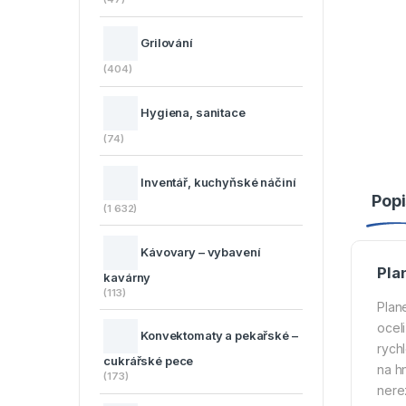
Grilování
(404)
Hygiena, sanitace
(74)
Inventář, kuchyňské náčiní
Popi
(1 632)
Kávovary – vybavení
Pla
kavárny
(113)
Plan
ocel
Konvektomaty a pekařské –
rych
cukrářské pece
na h
(173)
nerez