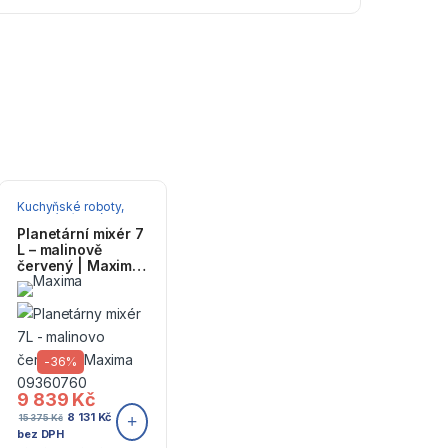
Kuchyňské roboty,
planetární mixéry
Planetární mixér 7
L – malinově
červený | Maxima
09360760
-
36%
9 839
Kč
8 131
Kč
15 375
Kč
bez DPH