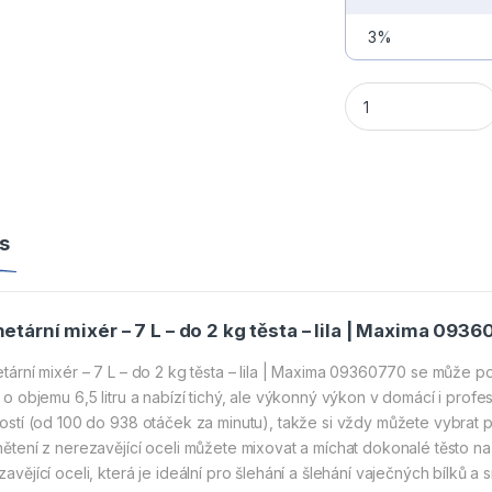
3%
Planetární mixér – 
s
netární mixér – 7 L – do 2 kg těsta – lila | Maxima 093
etární mixér – 7 L – do 2 kg těsta – lila | Maxima 09360770 se může p
i o objemu 6,5 litru a nabízí tichý, ale výkonný výkon v domácí i prof
lostí (od 100 do 938 otáček za minutu), takže si vždy můžete vybrat p
nětení z nerezavějící oceli můžete mixovat a míchat dokonalé těsto n
avějící oceli, která je ideální pro šlehání a šlehání vaječných bílků a 