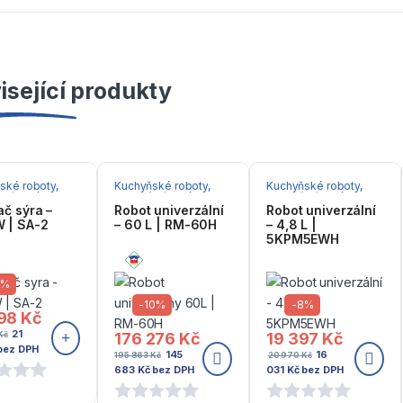
isející produkty
ské roboty,
Kuchyňské roboty,
Kuchyňské roboty,
rní mixéry
planetární mixéry
planetární mixéry
ač sýra –
Robot univerzální
Robot univerzální
 | SA-2
– 60 L | RM-60H
– 4,8 L |
5KPM5EWH
8%
-
10%
-
8%
798
Kč
21
Kč
176 276
Kč
19 397
Kč
bez DPH
145
16
195 863
Kč
20 970
Kč
683
Kč
bez DPH
031
Kč
bez DPH