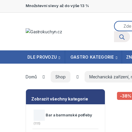
Přeskočit na navigaci
Přeskočit na obsah
Množstevní slevy až do výše 13 %
Product
DLE PROVOZU
GASTRO KATEGORIE
Z
Domů
Shop
Mechanická zařízení,
-
38%
Zobrazit všechny kategorie
Bar a barmanské potřeby
(111)