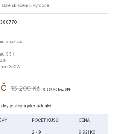
e stále skladem u výrobce
360770
mu používání
u 6,5 l
ostí
1fáze 350W
Kč
16 200
Kč
8 367
Kč
bez DPH
dny je stejná jako aktuální.
EVY
POČET KUSŮ
CENA
2 - 9
9 921
Kč