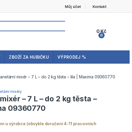
Můj účet
Kontakt
0
Kč
0
My Account
V
ZBOŽÍ ZA HUBIČKU
VÝPRODEJ %
lanetární mixér – 7 L – do 2 kg těsta – lila | Maxima 09360770
etární mixéry
mixér – 7 L – do 2 kg těsta –
ima 09360770
m u výrobce (obvykle doručení 4-11 pracovních