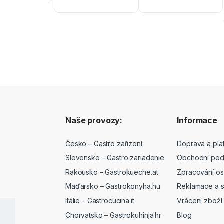
Naše provozy:
Informace
Česko –
Gastro zařizení
Doprava a pla
Slovensko – Gastro zariadenie
Obchodní pod
Rakousko –
Gastrokueche.at
Zpracování os
Maďarsko –
Gastrokonyha.hu
Reklamace a s
Itálie –
Gastrocucina.it
Vrácení zboží
Chorvatsko –
Gastrokuhinja.hr
Blog