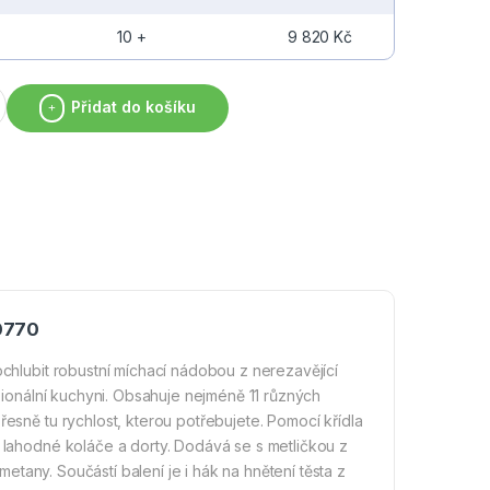
10 +
9 820
Kč
7 L – do 2 kg těsta – lila | Maxima 09360770 množství
Přidat do košíku
60770
ochlubit robustní míchací nádobou z nerezavějící
esionální kuchyni. Obsahuje nejméně 11 různých
řesně tu rychlost, kterou potřebujete. Pomocí křídla
a lahodné koláče a dorty. Dodává se s metličkou z
smetany. Součástí balení je i hák na hnětení těsta z