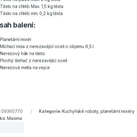
Těsto na chléb Max. 1,5 kg těsta
Těsto na chléb min. 0,2 kg těsta
sah balení:
Planetární mixér
Míchací mísa z nerezavějící oceli o objemu 6,5 l
Nerezový hák na těsto
Plochý šlehač z nerezavějící oceli
Nerezová metla na vejce
:
09360770
Kategorie:
Kuchyňské roboty, planetární mixéry
ka:
Maxima