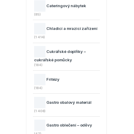
Cateringový nábytek
(85)
Chladicí a mrazicí zařízení
(1 414)
Cukrářské doplňky –
cukrářské pomůcky
(184)
Fritézy
(184)
Gastro obalový materiál
(1 408)
Gastro oblečení – oděvy
(47)