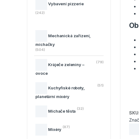
Vybavení pizzerie
(242)
Ob
Mechanická zařízení,
míchačky
(504)
(79)
Kráječe zeleniny –
ovoce
(51)
Kuchyňské roboty,
planetární mixéry
(32)
Míchače těsta
SKU
Znač
(87)
Mixéry