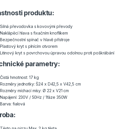
astnosti produktu:
Silná převodovka s kovovými převody
Naklápěcí hlava s fixačním knoflíkem
Bezpečnostní spínač v hlavě přístroje
Plastový kryt s plnícím otvorem
Litinový kryt s povrchovou úpravou odolnou proti poškrábání
chnické parametry:
Čistá hmotnost: 17 kg
Rozměry jednotky: Š24 x D42,5 x V42,5 cm
Rozměry míchací mísy: Ø 22 x V21 cm
Napájení: 230V / 50Hz / 1fáze 350W
Barva: fialová
roba:
Těsto na pizzu Max. 2 kg těsta