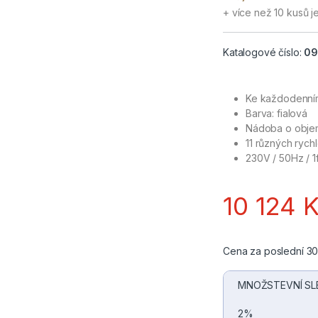
+ více než 10 kusů j
Katalogové číslo:
09
Ke každodenní
Barva: fialová
Nádoba o objem
11 různých rychl
230V / 50Hz / 
10 124
Cena za poslední 30 
MNOŽSTEVNÍ SL
2%