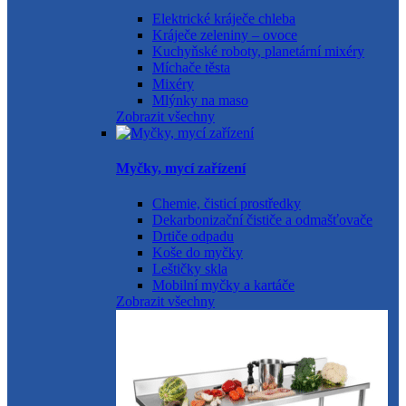
Elektrické kráječe chleba
Kráječe zeleniny – ovoce
Kuchyňské roboty, planetární mixéry
Míchače těsta
Mixéry
Mlýnky na maso
Zobrazit všechny
Myčky, mycí zařízení
Chemie, čisticí prostředky
Dekarbonizační čističe a odmašťovače
Drtiče odpadu
Koše do myčky
Leštičky skla
Mobilní myčky a kartáče
Zobrazit všechny