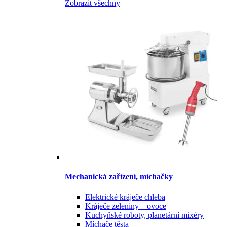
Zobrazit všechny
Mechanická zařízení, míchačky
Elektrické kráječe chleba
Kráječe zeleniny – ovoce
Kuchyňské roboty, planetární mixéry
Míchače těsta