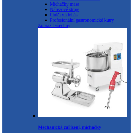
Míchačky masa
Nářezové stroje
Plničky klobás
Profesionální gastronomické kutry
Zobrazit všechny
Mechanická zařízení, míchačky