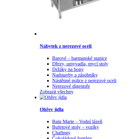
Nábytek z nerezové oceli
Barové – barmanské stanice
Dřezy, umyvadla, mycí stoly
Držáky na bony
Nadstavby a zásobníky
Nástěnné police z nerezové oceli
Nerezové digestoře
Zobrazit všechny
Ohřev jídla
Bain Marie – Vodní lázeň
Bufetové stoly – vozíky
Chafingy
Čokoládové fontány