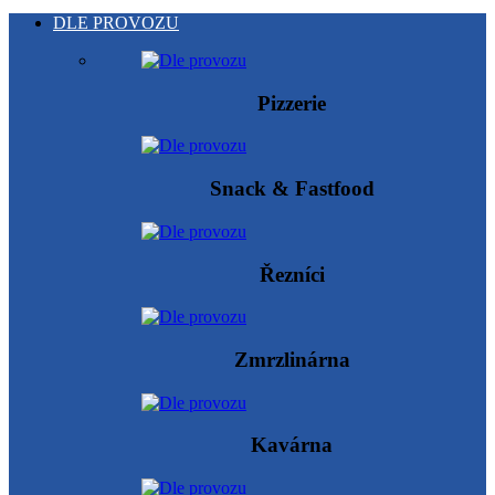
DLE PROVOZU
Pizzerie
Snack & Fastfood
Řezníci
Zmrzlinárna
Kavárna