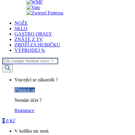
NOŽE
SKLO
GASTRO OBALY
ZNÁTE Z TV
ZBOŽÍ ZA HUBIČKU
VÝPRODEJ %
Products
search
My
Vracející se zákazník ?
Account
Přihlásit se
Nemáte účet ?
Registrace
0
0
Kč
V košíku nic není.