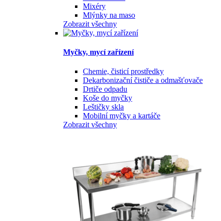
Mixéry
Mlýnky na maso
Zobrazit všechny
Myčky, mycí zařízení
Chemie, čisticí prostředky
Dekarbonizační čističe a odmašťovače
Drtiče odpadu
Koše do myčky
Leštičky skla
Mobilní myčky a kartáče
Zobrazit všechny