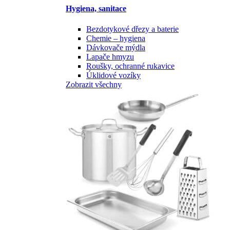
Hygiena, sanitace
Bezdotykové dřezy a baterie
Chemie – hygiena
Dávkovače mýdla
Lapače hmyzu
Roušky, ochranné rukavice
Úklidové vozíky
Zobrazit všechny