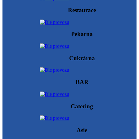
Restaurace
Pekárna
Cukrárna
BAR
Catering
Asie