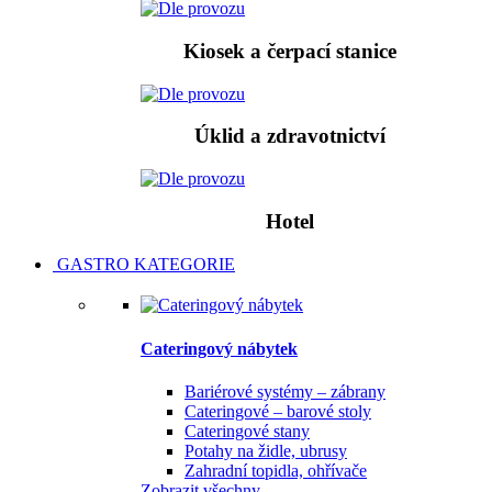
Kiosek a čerpací stanice
Úklid a zdravotnictví
Hotel
GASTRO KATEGORIE
Cateringový nábytek
Bariérové systémy – zábrany
Cateringové – barové stoly
Cateringové stany
Potahy na židle, ubrusy
Zahradní topidla, ohřívače
Zobrazit všechny