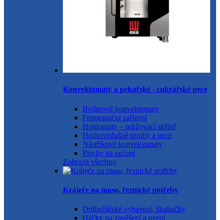
Konvektomaty a pekařské - cukrářské pece
Bojlerové konvektomaty
Fermentační zařízení
Holdomaty – udržovací skříně
Horkovzdušné trouby a pece
Nástřikové konvektomaty
Plechy na pečení
Zobrazit všechny
Kráječe na maso, řeznické potřeby
Drůbežářské vybavení, škubačky
Háčky na zavěšení a uzení