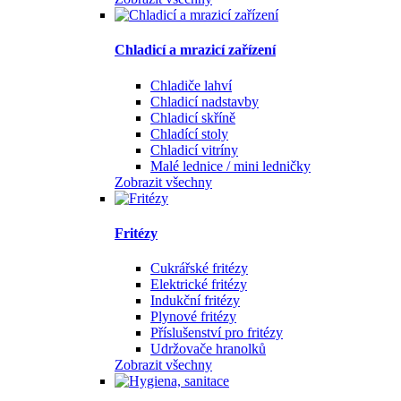
Chladicí a mrazicí zařízení
Chladiče lahví
Chladicí nadstavby
Chladicí skříně
Chladící stoly
Chladicí vitríny
Malé lednice / mini ledničky
Zobrazit všechny
Fritézy
Cukrářské fritézy
Elektrické fritézy
Indukční fritézy
Plynové fritézy
Příslušenství pro fritézy
Udržovače hranolků
Zobrazit všechny