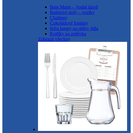
Bain Marie – Vodní lázeň
Bufetové stoly – vozíky
Chafingy
Čokoládové fontány
Infra lampy na ohřev jídla
Kotlíky na polévku
Zobrazit všechny