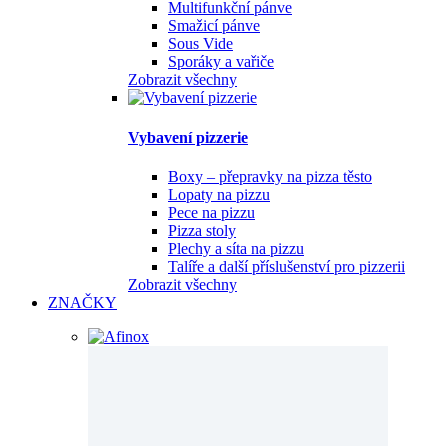
Multifunkční pánve
Smažicí pánve
Sous Vide
Sporáky a vařiče
Zobrazit všechny
Vybavení pizzerie
Boxy – přepravky na pizza těsto
Lopaty na pizzu
Pece na pizzu
Pizza stoly
Plechy a síta na pizzu
Talíře a další příslušenství pro pizzerii
Zobrazit všechny
ZNAČKY