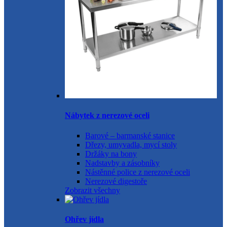
Nábytek z nerezové oceli
Barové – barmanské stanice
Dřezy, umyvadla, mycí stoly
Držáky na bony
Nadstavby a zásobníky
Nástěnné police z nerezové oceli
Nerezové digestoře
Zobrazit všechny
Ohřev jídla