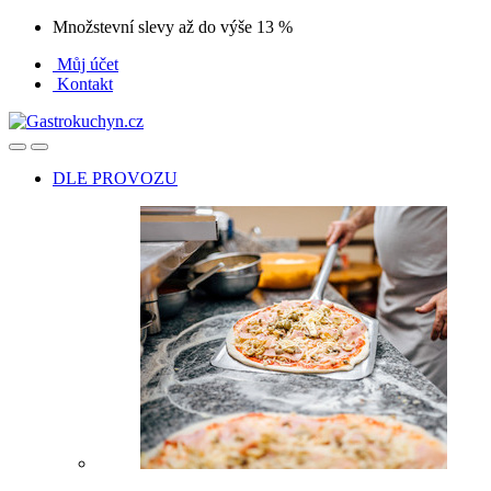
Přeskočit
Přeskočit
Množstevní slevy až do výše 13 %
na
na
Můj účet
navigaci
obsah
Kontakt
Open
Close
DLE PROVOZU