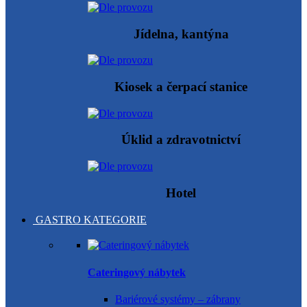
Jídelna, kantýna
Kiosek a čerpací stanice
Úklid a zdravotnictví
Hotel
GASTRO KATEGORIE
Cateringový nábytek
Bariérové systémy – zábrany