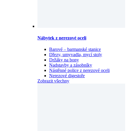
Nábytek z nerezové oceli
Barové – barmanské stanice
Dřezy, umyvadla, mycí stoly
Držáky na bony
Nadstavby a zásobníky
Nástěnné police z nerezové oceli
Nerezové digestoře
Zobrazit všechny