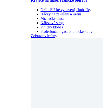
Kráječe na maso, řeznické potřeby
Drůbežářské vybavení, škubačky
Háčky na zavěšení a uzení
Míchačky masa
Nářezové stroje
Plničky klobás
Profesionální gastronomické kutry
Zobrazit všechny