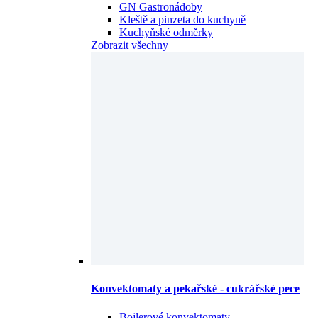
GN Gastronádoby
Kleště a pinzeta do kuchyně
Kuchyňské odměrky
Zobrazit všechny
Konvektomaty a pekařské - cukrářské pece
Bojlerové konvektomaty