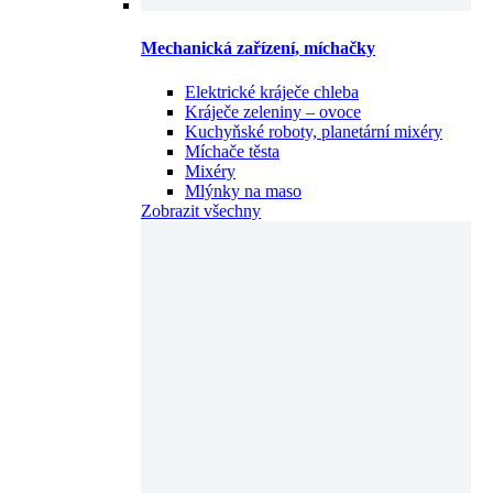
Mechanická zařízení, míchačky
Elektrické kráječe chleba
Kráječe zeleniny – ovoce
Kuchyňské roboty, planetární mixéry
Míchače těsta
Mixéry
Mlýnky na maso
Zobrazit všechny