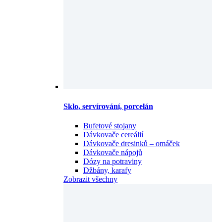
Sklo, servírování, porcelán
Bufetové stojany
Dávkovače cereálií
Dávkovače dresinků – omáček
Dávkovače nápojů
Dózy na potraviny
Džbány, karafy
Zobrazit všechny