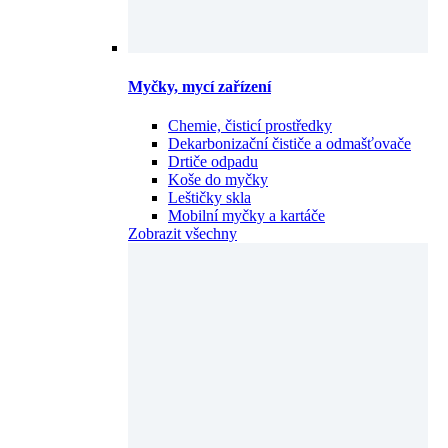
Myčky, mycí zařízení
Chemie, čisticí prostředky
Dekarbonizační čističe a odmašťovače
Drtiče odpadu
Koše do myčky
Leštičky skla
Mobilní myčky a kartáče
Zobrazit všechny