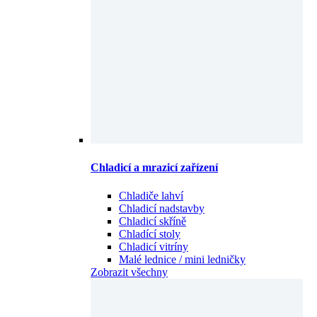
Chladicí a mrazicí zařízení
Chladiče lahví
Chladicí nadstavby
Chladicí skříně
Chladící stoly
Chladicí vitríny
Malé lednice / mini ledničky
Zobrazit všechny