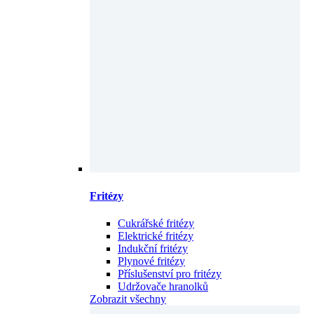
Fritézy
Cukrářské fritézy
Elektrické fritézy
Indukční fritézy
Plynové fritézy
Příslušenství pro fritézy
Udržovače hranolků
Zobrazit všechny