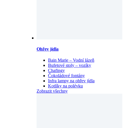
Ohřev jídla
Bain Marie – Vodní lázeň
Bufetové stoly – vozíky
Chafingy
Čokoládové fontány
Infra lampy na ohřev jídla
Kotlíky na polévku
Zobrazit všechny