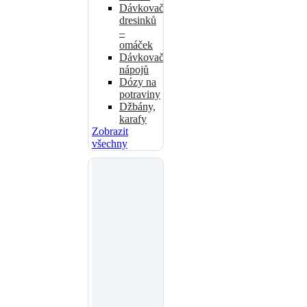
Dávkovače
dresinků
–
omáček
Dávkovače
nápojů
Dózy na
potraviny
Džbány,
karafy
Zobrazit
všechny