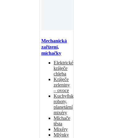
Mechanická
zařízení,
míchačky
Elektrické
kráječe
chleba
Kráječe
zeleniny
– ovoce
Kuchyňské
roboty,
planetární
mixéry
Míchače
těsta
Mixéry
Mlýnky