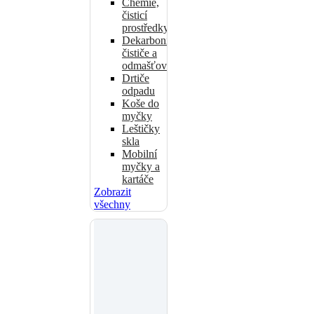
Chemie,
čisticí
prostředky
Dekarbonizační
čističe a
odmašťovače
Drtiče
odpadu
Koše do
myčky
Leštičky
skla
Mobilní
myčky a
kartáče
Zobrazit
všechny