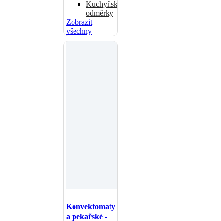
Kuchyňské
odměrky
Zobrazit
všechny
Konvektomaty
a pekařské -