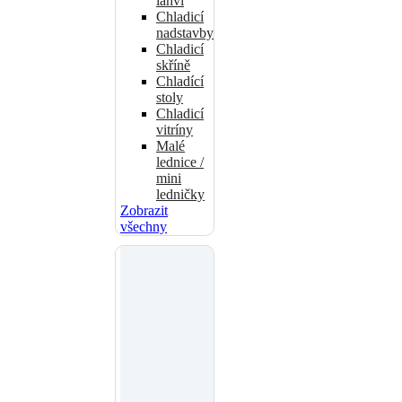
lahví
Chladicí
nadstavby
Chladicí
skříně
Chladící
stoly
Chladicí
vitríny
Malé
lednice /
mini
ledničky
Zobrazit
všechny