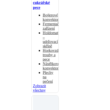
cukrářské
pece
Bojlerové
konvektomaty
Fermentační
zařízení
Holdomaty
–
udržovací
skříně
Horkovzdušné
trouby a
pece
Nástřikové
konvektomaty
Plechy
na
pečení
Zobrazit
všechny