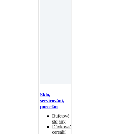
Sklo,
servírování,
porcelán
Bufetové
stojany
Dávkovače
cereálií