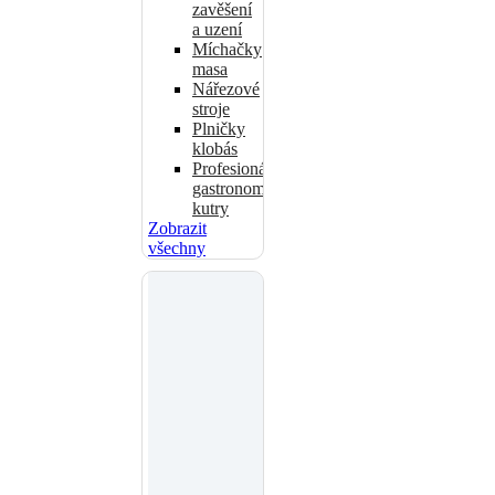
zavěšení
a uzení
Míchačky
masa
Nářezové
stroje
Plničky
klobás
Profesionální
gastronomické
kutry
Zobrazit
všechny