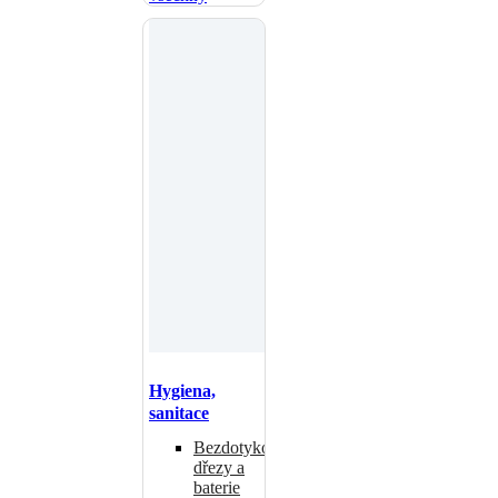
Hygiena,
sanitace
Bezdotykové
dřezy a
baterie