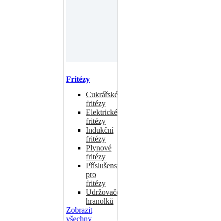
Fritézy
Cukrářské
fritézy
Elektrické
fritézy
Indukční
fritézy
Plynové
fritézy
Příslušenství
pro
fritézy
Udržovače
hranolků
Zobrazit
všechny