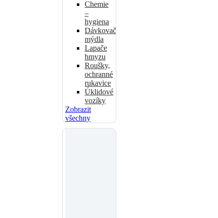
Chemie
–
hygiena
Dávkovače
mýdla
Lapače
hmyzu
Roušky,
ochranné
rukavice
Úklidové
vozíky
Zobrazit
všechny