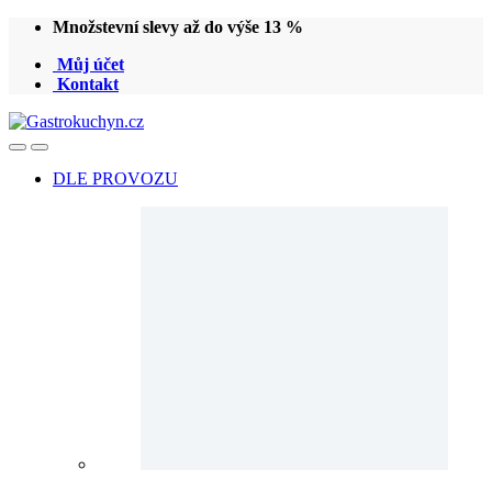
Přeskočit
Přeskočit
Množstevní slevy až do výše 13 %
na
na
Můj účet
navigaci
obsah
Kontakt
Open
Close
DLE PROVOZU