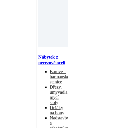
Nábytek z
nerezové oceli
Barové –
barmanské
stanice
Dřezy,
umyvadla,
mycí
stoly
Držáky
na bony
Nadstavby
a