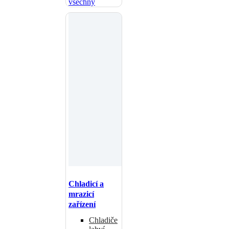
všechny
Chladicí a
mrazicí
zařízení
Chladiče