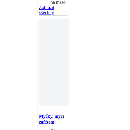
na maso
Zobrazit
všechny
Myčky, mycí
zařízení