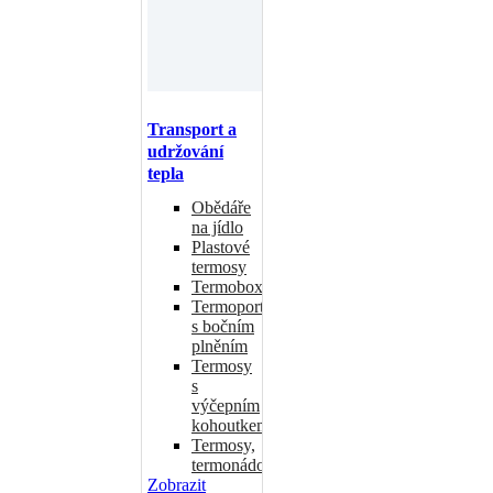
Transport a
udržování
tepla
Obědáře
na jídlo
Plastové
termosy
Termoboxy
Termoporty
s bočním
plněním
Termosy
s
výčepním
kohoutkem
Termosy,
termonádoby
Zobrazit