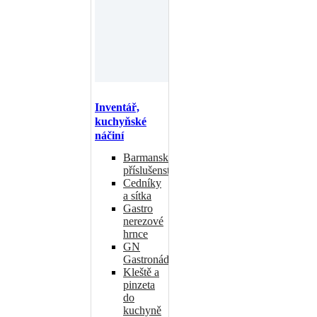
Inventář,
kuchyňské
náčiní
Barmanské
příslušenství
Cedníky
a sítka
Gastro
nerezové
hrnce
GN
Gastronádoby
Kleště a
pinzeta
do
kuchyně