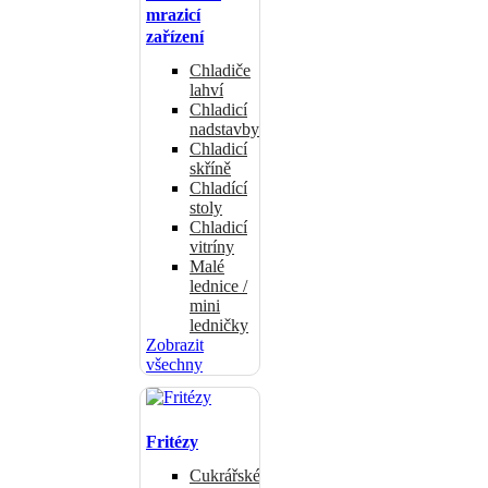
mrazicí
zařízení
Chladiče
lahví
Chladicí
nadstavby
Chladicí
skříně
Chladící
stoly
Chladicí
vitríny
Malé
lednice /
mini
ledničky
Zobrazit
všechny
Fritézy
Cukrářské