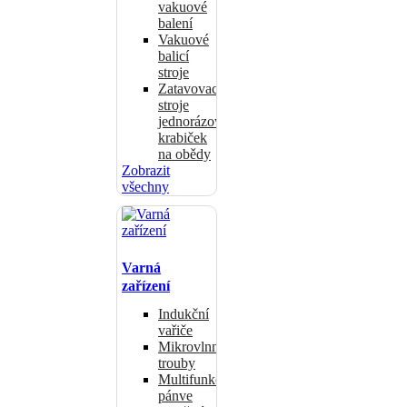
vakuové
balení
Vakuové
balicí
stroje
Zatavovací
stroje
jednorázových
krabiček
na obědy
Zobrazit
všechny
Varná
zařízení
Indukční
vařiče
Mikrovlnné
trouby
Multifunkční
pánve