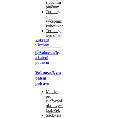
s bočním
plněním
Termosy
s
výčepním
kohoutkem
Termosy,
termonádoby
Zobrazit
všechny
Vakuovačky a
balení
potravin
Matrice
pro
svařování
plastových
krabiček
Sáčky na