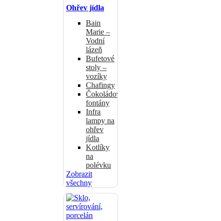
Ohřev jídla
Bain
Marie –
Vodní
lázeň
Bufetové
stoly –
vozíky
Chafingy
Čokoládové
fontány
Infra
lampy na
ohřev
jídla
Kotlíky
na
polévku
Zobrazit
všechny