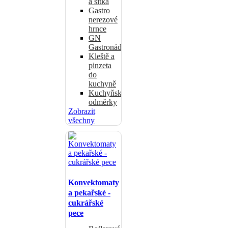
a sítka
Gastro
nerezové
hrnce
GN
Gastronádoby
Kleště a
pinzeta
do
kuchyně
Kuchyňské
odměrky
Zobrazit
všechny
Konvektomaty
a pekařské -
cukrářské
pece