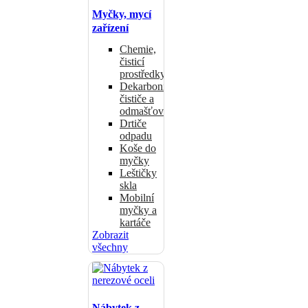
Myčky, mycí
zařízení
Chemie,
čisticí
prostředky
Dekarbonizační
čističe a
odmašťovače
Drtiče
odpadu
Koše do
myčky
Leštičky
skla
Mobilní
myčky a
kartáče
Zobrazit
všechny
Nábytek z