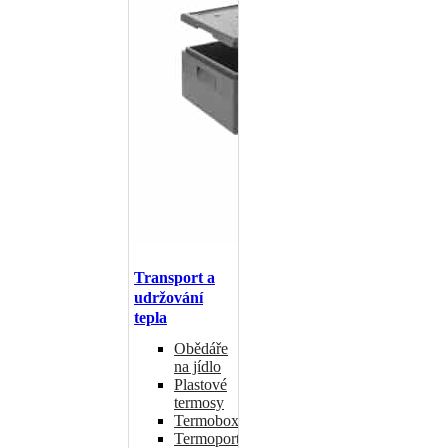
Transport a
udržování
tepla
Obědáře
na jídlo
Plastové
termosy
Termoboxy
Termoporty