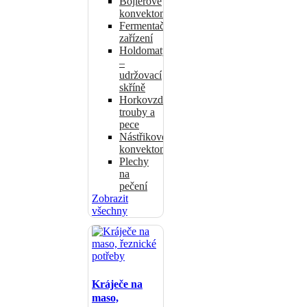
Bojlerové
konvektomaty
Fermentační
zařízení
Holdomaty
–
udržovací
skříně
Horkovzdušné
trouby a
pece
Nástřikové
konvektomaty
Plechy
na
pečení
Zobrazit
všechny
Kráječe na
maso,