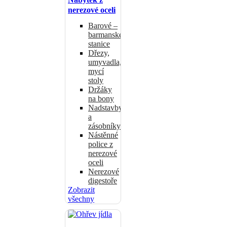
nerezové oceli
Barové –
barmanské
stanice
Dřezy,
umyvadla,
mycí
stoly
Držáky
na bony
Nadstavby
a
zásobníky
Nástěnné
police z
nerezové
oceli
Nerezové
digestoře
Zobrazit
všechny