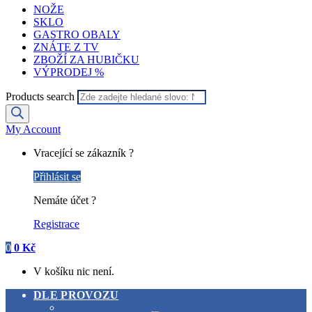
NOŽE
SKLO
GASTRO OBALY
ZNÁTE Z TV
ZBOŽÍ ZA HUBIČKU
VÝPRODEJ %
Products search
My Account
Vracející se zákazník ?
Přihlásit se
Nemáte účet ?
Registrace
0
0
Kč
V košíku nic není.
DLE PROVOZU