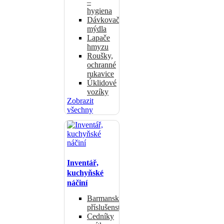
–
hygiena
Dávkovače
mýdla
Lapače
hmyzu
Roušky,
ochranné
rukavice
Úklidové
vozíky
Zobrazit
všechny
Inventář,
kuchyňské
náčiní
Barmanské
příslušenství
Cedníky