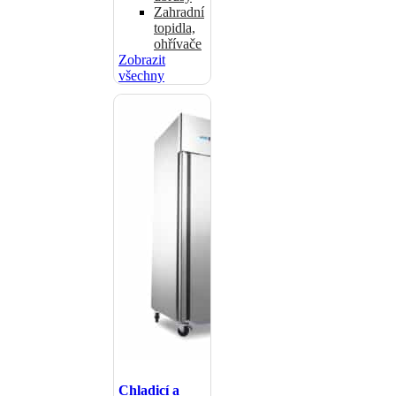
Zahradní
topidla,
ohřívače
Zobrazit
všechny
Chladicí a