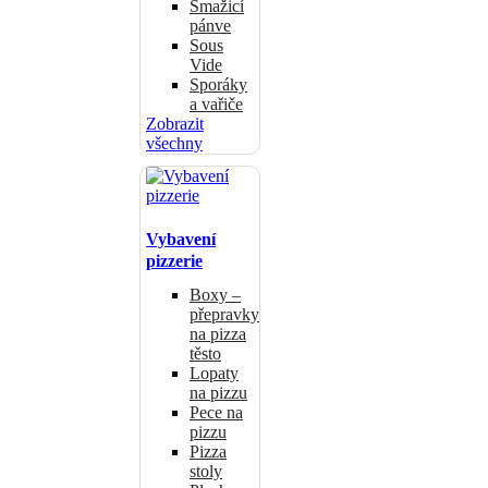
Smažicí
pánve
Sous
Vide
Sporáky
a vařiče
Zobrazit
všechny
Vybavení
pizzerie
Boxy –
přepravky
na pizza
těsto
Lopaty
na pizzu
Pece na
pizzu
Pizza
stoly