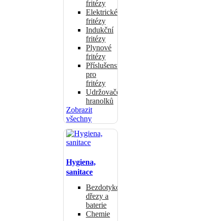
fritézy
Elektrické
fritézy
Indukční
fritézy
Plynové
fritézy
Příslušenství
pro
fritézy
Udržovače
hranolků
Zobrazit
všechny
Hygiena,
sanitace
Bezdotykové
dřezy a
baterie
Chemie