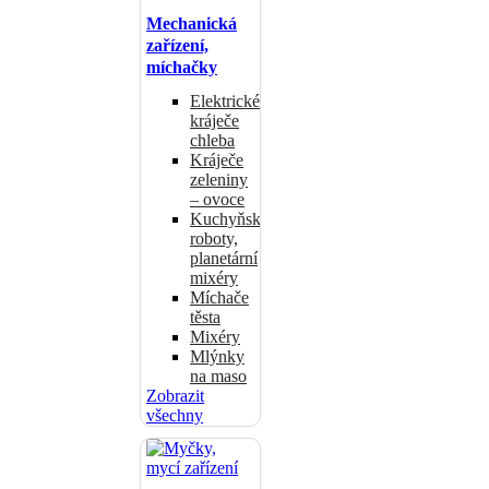
Mechanická
zařízení,
míchačky
Elektrické
kráječe
chleba
Kráječe
zeleniny
– ovoce
Kuchyňské
roboty,
planetární
mixéry
Míchače
těsta
Mixéry
Mlýnky
na maso
Zobrazit
všechny