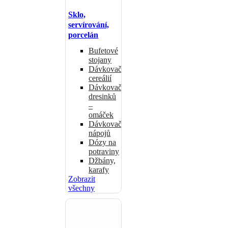
Sklo,
servírování,
porcelán
Bufetové
stojany
Dávkovače
cereálií
Dávkovače
dresinků
–
omáček
Dávkovače
nápojů
Dózy na
potraviny
Džbány,
karafy
Zobrazit
všechny