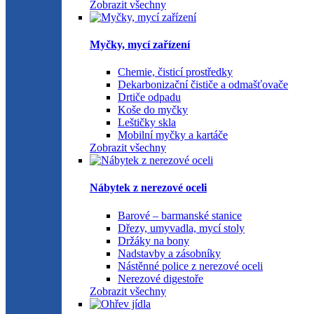
Zobrazit všechny
Myčky, mycí zařízení
Chemie, čisticí prostředky
Dekarbonizační čističe a odmašťovače
Drtiče odpadu
Koše do myčky
Leštičky skla
Mobilní myčky a kartáče
Zobrazit všechny
Nábytek z nerezové oceli
Barové – barmanské stanice
Dřezy, umyvadla, mycí stoly
Držáky na bony
Nadstavby a zásobníky
Nástěnné police z nerezové oceli
Nerezové digestoře
Zobrazit všechny