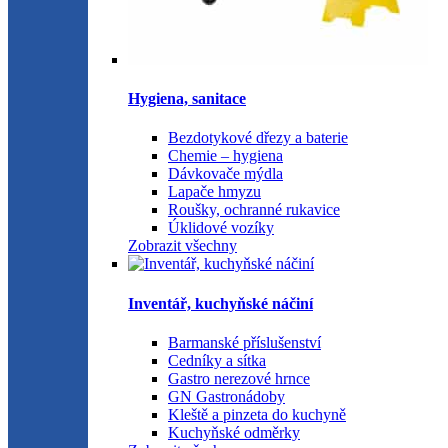
Hygiena, sanitace
Bezdotykové dřezy a baterie
Chemie – hygiena
Dávkovače mýdla
Lapače hmyzu
Roušky, ochranné rukavice
Úklidové vozíky
Zobrazit všechny
Inventář, kuchyňské náčiní
Barmanské příslušenství
Cedníky a sítka
Gastro nerezové hrnce
GN Gastronádoby
Kleště a pinzeta do kuchyně
Kuchyňské odměrky