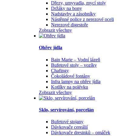
Dřezy, umyvadla, mycí stoly
Držáky na bony
Nadstavby a zásobníky
Nástěnné police z nerezové oceli
Nerezové digestoře
Zobrazit všechny
Ohřev jídla
Bain Marie – Vodní lázeň
Bufetové stoly – vozíky
Chafingy
Čokoládové fontány
Infra lampy na ohřev jídla
Kotlíky na polévku
Zobrazit všechny
Sklo, servírování, porcelán
Bufetové stojany
Dávkovače cereálií
Dávkovače dresinků – omáček