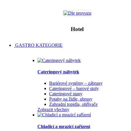
Hotel
GASTRO KATEGORIE
Cateringový nábytek
Bariérové systémy – zábrany
Cateringové – barové stoly
Cateringové stany
Potahy na židle, ubrusy
Zahradní topidla, ohřívače
Zobrazit všechny
Chladicí a mrazicí zařízení