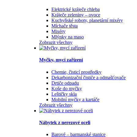
Elektrické kráječe chleba
Kráječe zeleniny – ovoce
Kuchyňské roboty, planetární mixéry
Míchače těsta
Mixéry
Mlýnky na maso
Zobrazit všechny
Myčky, mycí zařízení
Chemie, čisticí prostředky
Dekarbonizační čističe a odmašťovače
Drtiče odpadu
Koše do myčky
Leštičky skla
Mobilní myčky a kartáče
Zobrazit všechny
Nábytek z nerezové oceli
Barové – barmanské stanice