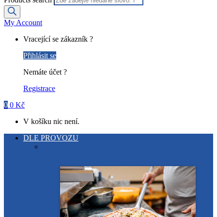
My Account
Vracející se zákazník ?
Přihlásit se
Nemáte účet ?
Registrace
0
0
Kč
V košíku nic není.
DLE PROVOZU