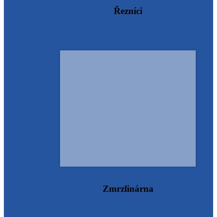
Řezníci
Zmrzlinárna