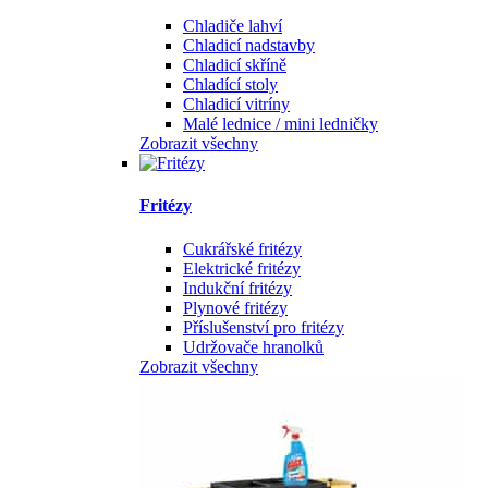
Chladiče lahví
Chladicí nadstavby
Chladicí skříně
Chladící stoly
Chladicí vitríny
Malé lednice / mini ledničky
Zobrazit všechny
Fritézy
Cukrářské fritézy
Elektrické fritézy
Indukční fritézy
Plynové fritézy
Příslušenství pro fritézy
Udržovače hranolků
Zobrazit všechny