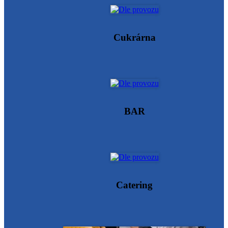
Cukrárna
BAR
Catering