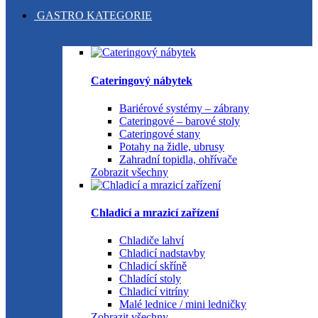
GASTRO KATEGORIE
Cateringový nábytek
Bariérové systémy – zábrany
Cateringové – barové stoly
Cateringové stany
Potahy na židle, ubrusy
Zahradní topidla, ohřívače
Zobrazit všechny
Chladicí a mrazicí zařízení
Chladiče lahví
Chladicí nadstavby
Chladicí skříně
Chladící stoly
Chladicí vitríny
Malé lednice / mini ledničky
Zobrazit všechny