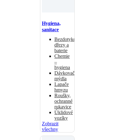
Hygiena,
sanitace
Bezdotykové
dřezy a
baterie
Chemie
–
hygiena
Dávkovače
mýdla
Lapače
hmyzu
Roušky,
ochranné
rukavice
Úklidové
vozíky
Zobrazit
všechny