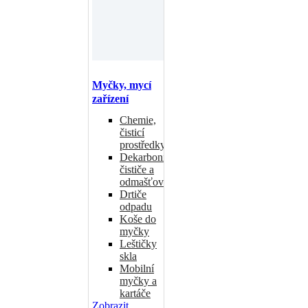
Myčky, mycí
zařízení
Chemie,
čisticí
prostředky
Dekarbonizační
čističe a
odmašťovače
Drtiče
odpadu
Koše do
myčky
Leštičky
skla
Mobilní
myčky a
kartáče
Zobrazit