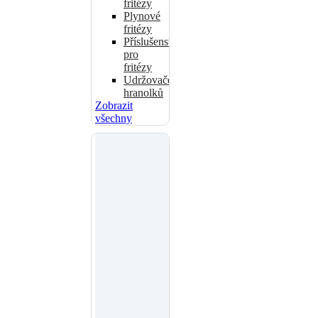
fritézy
Plynové
fritézy
Příslušenství
pro
fritézy
Udržovače
hranolků
Zobrazit
všechny