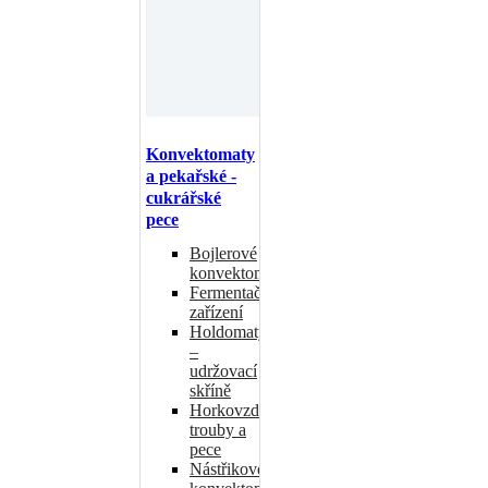
Konvektomaty
a pekařské -
cukrářské
pece
Bojlerové
konvektomaty
Fermentační
zařízení
Holdomaty
–
udržovací
skříně
Horkovzdušné
trouby a
pece
Nástřikové