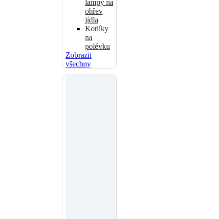
lampy na
ohřev
jídla
Kotlíky
na
polévku
Zobrazit
všechny