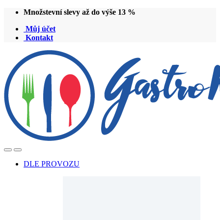
Přeskočit
Přeskočit
Množstevní slevy až do výše 13 %
na
na
Můj účet
navigaci
obsah
Kontakt
Open
Close
DLE PROVOZU