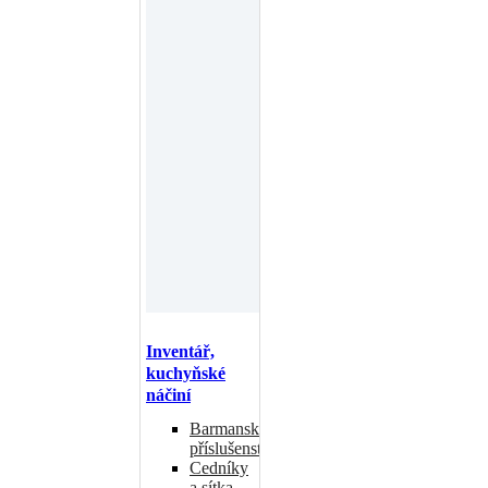
Inventář,
kuchyňské
náčiní
Barmanské
příslušenství
Cedníky
a sítka