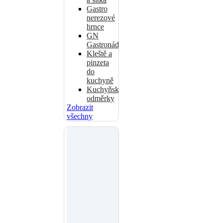
Gastro
nerezové
hrnce
GN
Gastronádoby
Kleště a
pinzeta
do
kuchyně
Kuchyňské
odměrky
Zobrazit
všechny