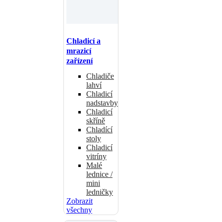
Chladicí a
mrazicí
zařízení
Chladiče
lahví
Chladicí
nadstavby
Chladicí
skříně
Chladící
stoly
Chladicí
vitríny
Malé
lednice /
mini
ledničky
Zobrazit
všechny