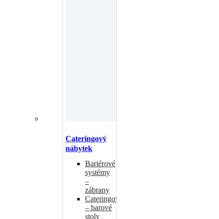
Cateringový
nábytek
Bariérové
systémy
–
zábrany
Cateringové
– barové
stoly