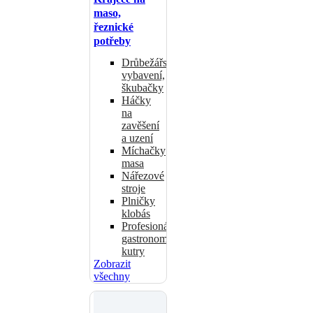
maso,
řeznické
potřeby
Drůbežářské
vybavení,
škubačky
Háčky
na
zavěšení
a uzení
Míchačky
masa
Nářezové
stroje
Plničky
klobás
Profesionální
gastronomické
kutry
Zobrazit
všechny