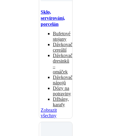
Sklo,
servírování,
porcelán
Bufetové
stojany
Dávkovače
cereálií
Dávkovače
dresinků
–
omáček
Dávkovače
nápojů
Dózy na
potraviny
Džbány,
karafy
Zobrazit
všechny