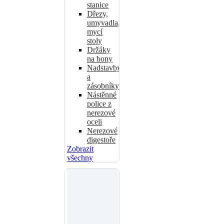
stanice
Dřezy,
umyvadla,
mycí
stoly
Držáky
na bony
Nadstavby
a
zásobníky
Nástěnné
police z
nerezové
oceli
Nerezové
digestoře
Zobrazit
všechny