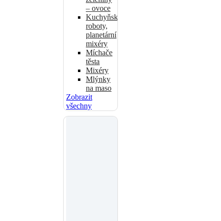
– ovoce
Kuchyňské
roboty,
planetární
mixéry
Míchače
těsta
Mixéry
Mlýnky
na maso
Zobrazit
všechny