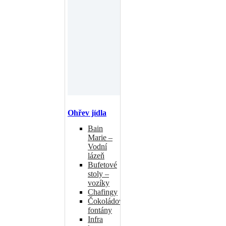
Ohřev jídla
Bain
Marie –
Vodní
lázeň
Bufetové
stoly –
vozíky
Chafingy
Čokoládové
fontány
Infra