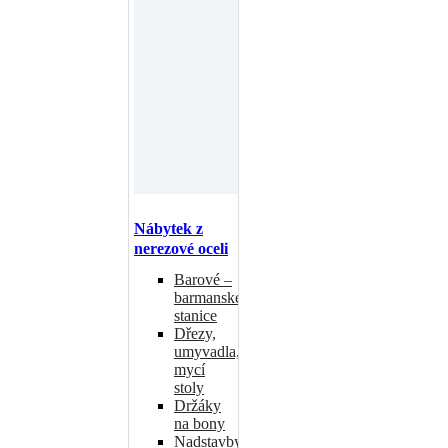
Nábytek z
nerezové oceli
Barové –
barmanské
stanice
Dřezy,
umyvadla,
mycí
stoly
Držáky
na bony
Nadstavby