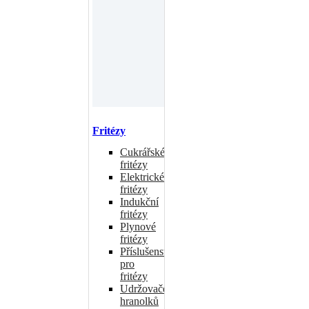
Fritézy
Cukrářské
fritézy
Elektrické
fritézy
Indukční
fritézy
Plynové
fritézy
Příslušenství
pro
fritézy
Udržovače
hranolků