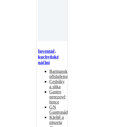
Inventář,
kuchyňské
náčiní
Barmanské
příslušenství
Cedníky
a sítka
Gastro
nerezové
hrnce
GN
Gastronádoby
Kleště a
pinzeta