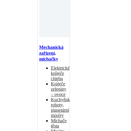
Mechanická
zařízení,
míchačky
Elektrické
kráječe
chleba
Kráječe
zeleniny
– ovoce
Kuchyňské
roboty,
planetární
mixéry
Míchače
těsta