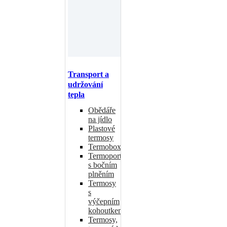
Transport a
udržování
tepla
Obědáře
na jídlo
Plastové
termosy
Termoboxy
Termoporty
s bočním
plněním
Termosy
s
výčepním
kohoutkem
Termosy,