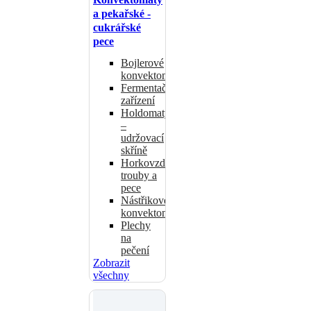
a pekařské -
cukrářské
pece
Bojlerové
konvektomaty
Fermentační
zařízení
Holdomaty
–
udržovací
skříně
Horkovzdušné
trouby a
pece
Nástřikové
konvektomaty
Plechy
na
pečení
Zobrazit
všechny