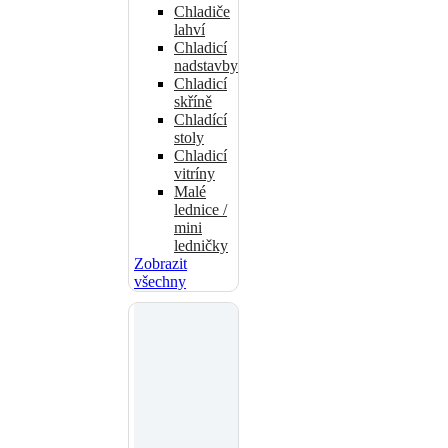
Chladiče
lahví
Chladicí
nadstavby
Chladicí
skříně
Chladící
stoly
Chladicí
vitríny
Malé
lednice /
mini
ledničky
Zobrazit
všechny