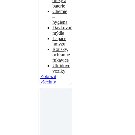
dřezy a
baterie
Chemie
–
hygiena
Dávkovače
mýdla
Lapače
hmyzu
Roušky,
ochranné
rukavice
Úklidové
vozíky
Zobrazit
všechny