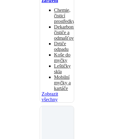
zařízení
Chemie,
čisticí
prostředky
Dekarbonizační
čističe a
odmašťovače
Drtiče
odpadu
Koše do
myčky
Leštičky
skla
Mobilní
myčky a
kartáče
Zobrazit
všechny