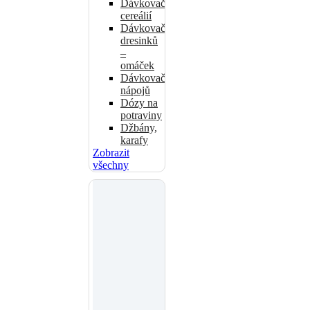
Dávkovače
cereálií
Dávkovače
dresinků
–
omáček
Dávkovače
nápojů
Dózy na
potraviny
Džbány,
karafy
Zobrazit
všechny