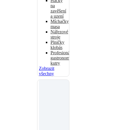
Háčky
na
zavěšení
a uzení
Míchačky
masa
Nářezové
stroje
Plničky
klobás
Profesionální
gastronomické
kutry
Zobrazit
všechny