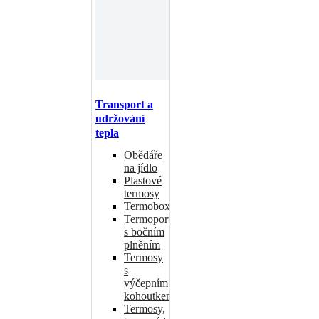
Transport a
udržování
tepla
Obědáře
na jídlo
Plastové
termosy
Termoboxy
Termoporty
s bočním
plněním
Termosy
s
výčepním
kohoutkem
Termosy,