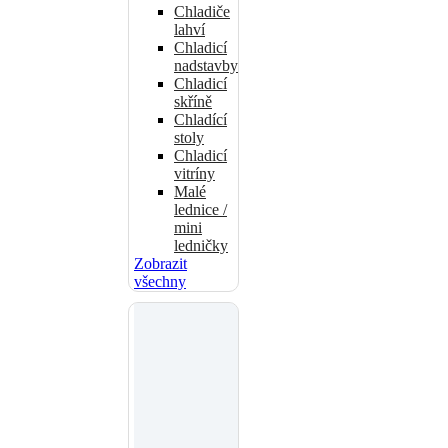
Chladiče
lahví
Chladicí
nadstavby
Chladicí
skříně
Chladící
stoly
Chladicí
vitríny
Malé
lednice /
mini
ledničky
Zobrazit
všechny