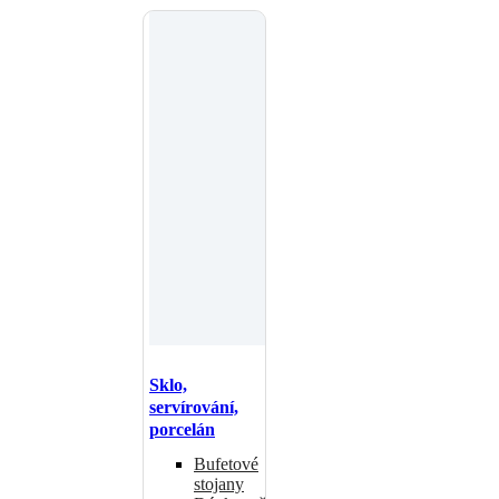
Sklo,
servírování,
porcelán
Bufetové
stojany