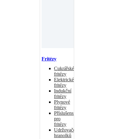
Fritézy
Cukrářské
fritézy
Elektrické
fritézy
Indukční
fritézy
Plynové
fritézy
Příslušenství
pro
fritézy
Udržovače
hranolků