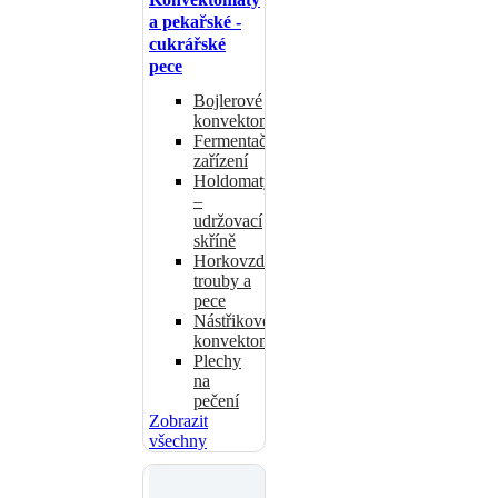
a pekařské -
cukrářské
pece
Bojlerové
konvektomaty
Fermentační
zařízení
Holdomaty
–
udržovací
skříně
Horkovzdušné
trouby a
pece
Nástřikové
konvektomaty
Plechy
na
pečení
Zobrazit
všechny