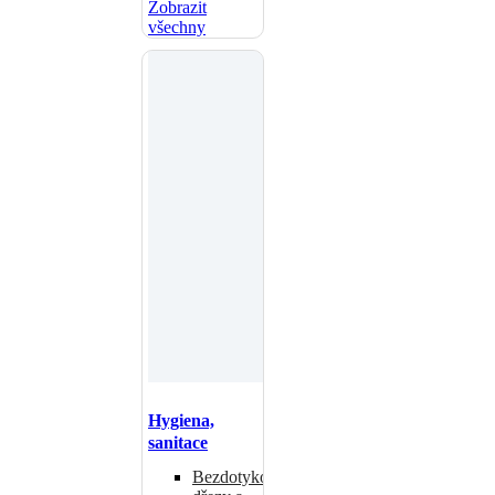
Zobrazit
všechny
Hygiena,
sanitace
Bezdotykové