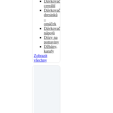
Dávkovače
cereálií
Dávkovače
dresinků
–
omáček
Dávkovače
nápojů
Dózy na
potraviny
Džbány,
karafy
Zobrazit
všechny