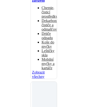
zařízení
Chemie,
čisticí
prostředky
Dekarbonizační
čističe a
odmašťovače
Drtiče
odpadu
Koše do
myčky
Leštičky
skla
Mobilní
myčky a
kartáče
Zobrazit
všechny