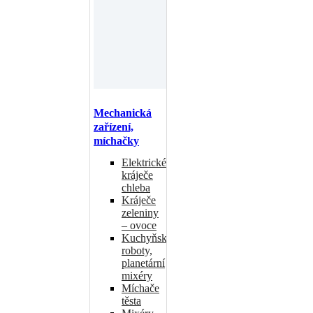
Mechanická
zařízení,
míchačky
Elektrické
kráječe
chleba
Kráječe
zeleniny
– ovoce
Kuchyňské
roboty,
planetární
mixéry
Míchače
těsta