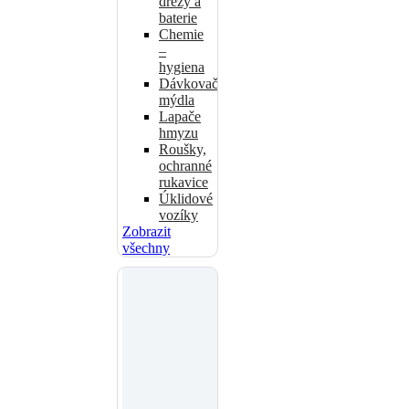
dřezy a
baterie
Chemie
–
hygiena
Dávkovače
mýdla
Lapače
hmyzu
Roušky,
ochranné
rukavice
Úklidové
vozíky
Zobrazit
všechny