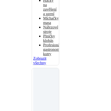
Háčky
na
zavěšení
a uzení
Míchačky
masa
Nářezové
stroje
Plničky
klobás
Profesionální
gastronomické
kutry
Zobrazit
všechny