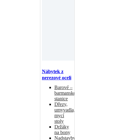
Nábytek z
nerezové oceli
Barové –
barmanské
stanice
Dřezy,
umyvadla,
mycí
stoly
Držáky
na bony
Nadstavby