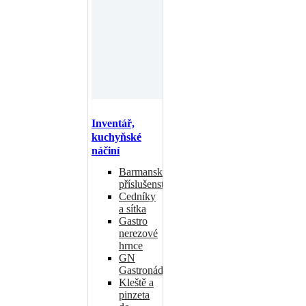
Inventář,
kuchyňské
náčiní
Barmanské
příslušenství
Cedníky
a sítka
Gastro
nerezové
hrnce
GN
Gastronádoby
Kleště a
pinzeta