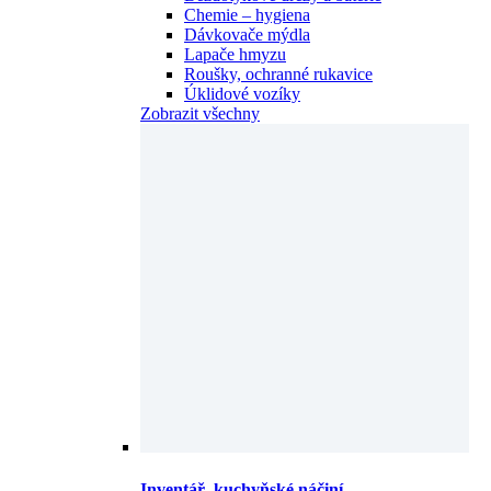
Lapače hmyzu
Roušky, ochranné rukavice
Úklidové vozíky
Zobrazit všechny
Inventář, kuchyňské náčiní
Barmanské příslušenství