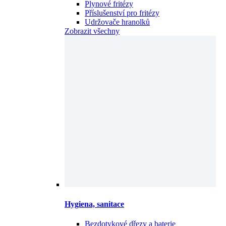
Udržovače hranolků
Zobrazit všechny
Hygiena, sanitace
Bezdotykové dřezy a baterie
Chemie – hygiena
Dávkovače mýdla