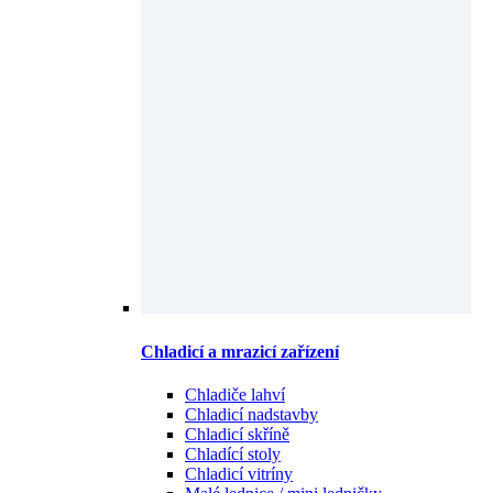
Chladicí a mrazicí zařízení
Chladiče lahví
Chladicí nadstavby
Chladicí skříně
Chladící stoly
Chladicí vitríny
Malé lednice / mini ledničky
Zobrazit všechny