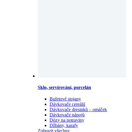
Sklo, servírování, porcelán
Bufetové stojany
Dávkovače cereálií
Dávkovače dresinků – omáček
Dávkovače nápojů
Dózy na potraviny
Džbány, karafy
Zobrazit všechny