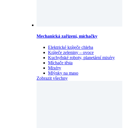
Mechanická zařízení, míchačky
Elektrické kráječe chleba
Kráječe zeleniny – ovoce
Kuchyňské roboty, planetární mixéry
Míchače těsta
Mixéry
Mlýnky na maso
Zobrazit všechny