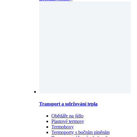
Transport a udržování tepla
Obědáře na jídlo
Plastové termosy
Termoboxy
Termoporty s bočním plněním
Termosy s výčepním kohoutkem
Termosy, termonádoby
Zobrazit všechny