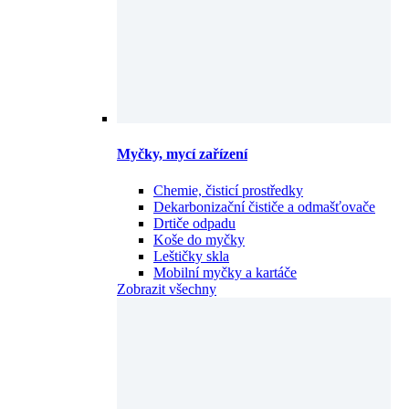
Myčky, mycí zařízení
Chemie, čisticí prostředky
Dekarbonizační čističe a odmašťovače
Drtiče odpadu
Koše do myčky
Leštičky skla
Mobilní myčky a kartáče
Zobrazit všechny