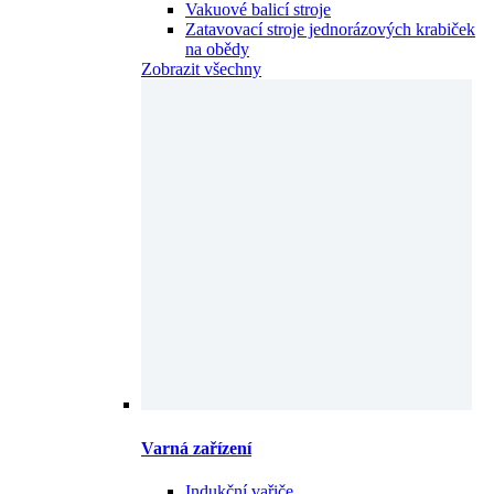
na obědy
Zobrazit všechny
Varná zařízení
Indukční vařiče
Mikrovlnné trouby
Multifunkční pánve