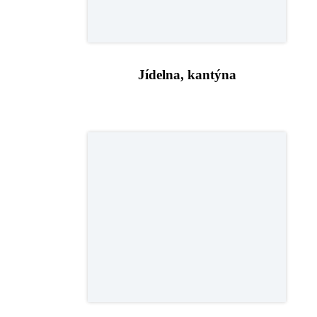
Jídelna, kantýna
Kiosek a čerpací stanice