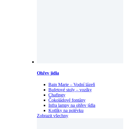
Ohřev jídla
Bain Marie – Vodní lázeň
Bufetové stoly – vozíky
Chafingy
Čokoládové fontány
Infra lampy na ohřev jídla
Kotlíky na polévku
Zobrazit všechny