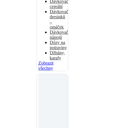
Dávkovače
cereálií
Dávkovače
dresinků
–
omáček
Dávkovače
nápojů
Dózy na
potraviny
Džbány,
karafy
Zobrazit
všechny