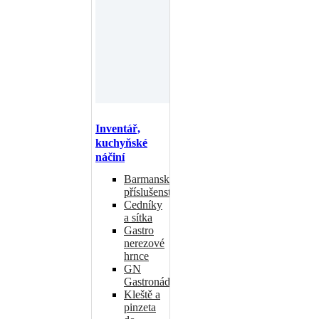
Inventář,
kuchyňské
náčiní
Barmanské
příslušenství
Cedníky
a sítka
Gastro
nerezové
hrnce
GN
Gastronádoby
Kleště a
pinzeta