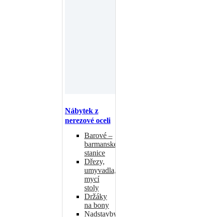
Nábytek z
nerezové oceli
Barové –
barmanské
stanice
Dřezy,
umyvadla,
mycí
stoly
Držáky
na bony
Nadstavby