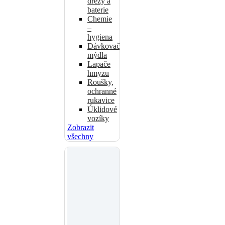
dřezy a
baterie
Chemie
–
hygiena
Dávkovače
mýdla
Lapače
hmyzu
Roušky,
ochranné
rukavice
Úklidové
vozíky
Zobrazit
všechny