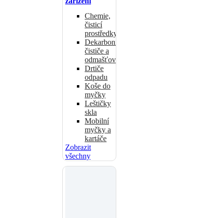
zařízení
Chemie,
čisticí
prostředky
Dekarbonizační
čističe a
odmašťovače
Drtiče
odpadu
Koše do
myčky
Leštičky
skla
Mobilní
myčky a
kartáče
Zobrazit
všechny