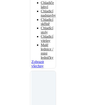
Chladiče
lahví
Chladicí
nadstavby
Chladicí
skříně
Chladící
stoly
Chladicí
vitríny
Malé
lednice /
mini
ledničky
Zobrazit
všechny