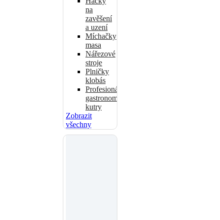
Háčky
na
zavěšení
a uzení
Míchačky
masa
Nářezové
stroje
Plničky
klobás
Profesionální
gastronomické
kutry
Zobrazit
všechny