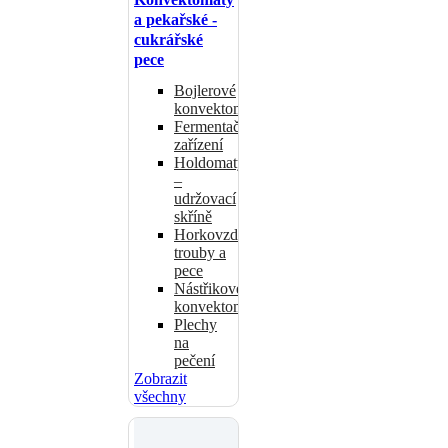
a pekařské -
cukrářské
pece
Bojlerové
konvektomaty
Fermentační
zařízení
Holdomaty
–
udržovací
skříně
Horkovzdušné
trouby a
pece
Nástřikové
konvektomaty
Plechy
na
pečení
Zobrazit
všechny