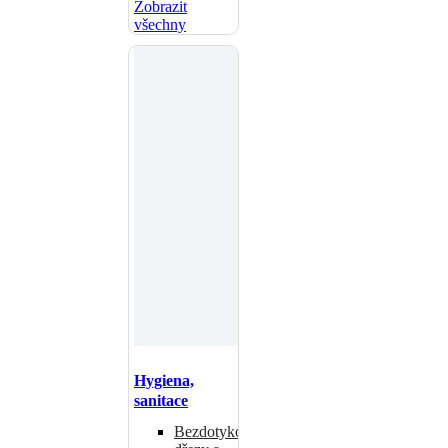
Zobrazit
všechny
Hygiena,
sanitace
Bezdotykové