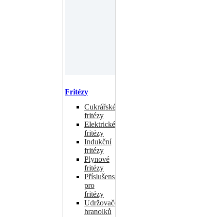
Fritézy
Cukrářské
fritézy
Elektrické
fritézy
Indukční
fritézy
Plynové
fritézy
Příslušenství
pro
fritézy
Udržovače
hranolků