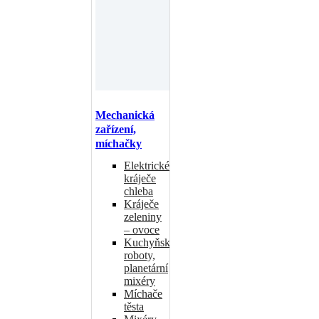
Mechanická
zařízení,
míchačky
Elektrické
kráječe
chleba
Kráječe
zeleniny
– ovoce
Kuchyňské
roboty,
planetární
mixéry
Míchače
těsta