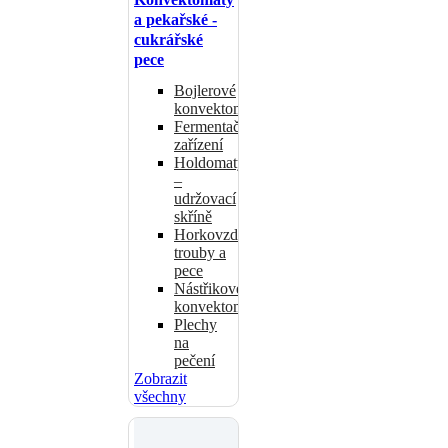
a pekařské -
cukrářské
pece
Bojlerové
konvektomaty
Fermentační
zařízení
Holdomaty
–
udržovací
skříně
Horkovzdušné
trouby a
pece
Nástřikové
konvektomaty
Plechy
na
pečení
Zobrazit
všechny