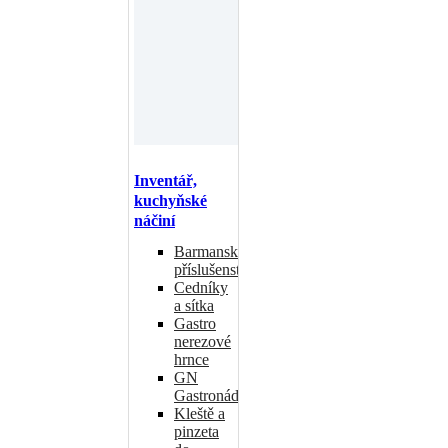
Inventář,
kuchyňské
náčiní
Barmanské
příslušenství
Cedníky
a sítka
Gastro
nerezové
hrnce
GN
Gastronádoby
Kleště a
pinzeta