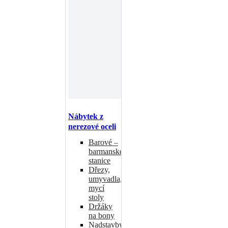
Nábytek z
nerezové oceli
Barové –
barmanské
stanice
Dřezy,
umyvadla,
mycí
stoly
Držáky
na bony
Nadstavby