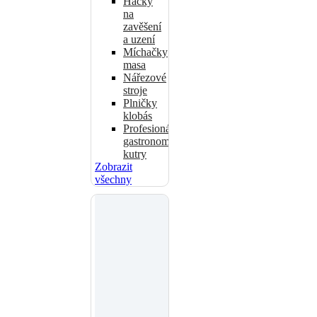
Háčky
na
zavěšení
a uzení
Míchačky
masa
Nářezové
stroje
Plničky
klobás
Profesionální
gastronomické
kutry
Zobrazit
všechny