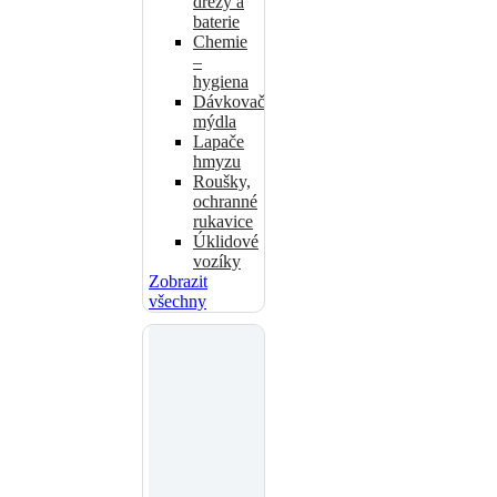
dřezy a
baterie
Chemie
–
hygiena
Dávkovače
mýdla
Lapače
hmyzu
Roušky,
ochranné
rukavice
Úklidové
vozíky
Zobrazit
všechny