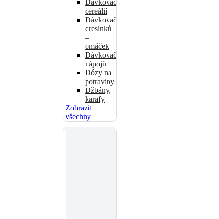
Dávkovače
cereálií
Dávkovače
dresinků
–
omáček
Dávkovače
nápojů
Dózy na
potraviny
Džbány,
karafy
Zobrazit
všechny