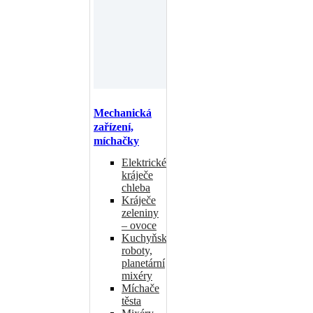
Mechanická
zařízení,
míchačky
Elektrické
kráječe
chleba
Kráječe
zeleniny
– ovoce
Kuchyňské
roboty,
planetární
mixéry
Míchače
těsta