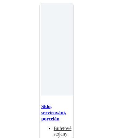
Sklo,
servírování,
porcelán
Bufetové
stojany