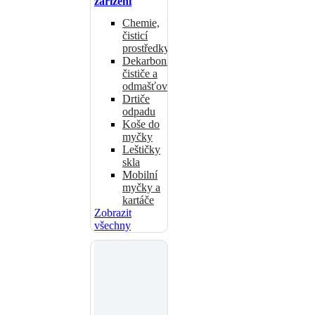
zařízení
Chemie,
čisticí
prostředky
Dekarbonizační
čističe a
odmašťovače
Drtiče
odpadu
Koše do
myčky
Leštičky
skla
Mobilní
myčky a
kartáče
Zobrazit
všechny