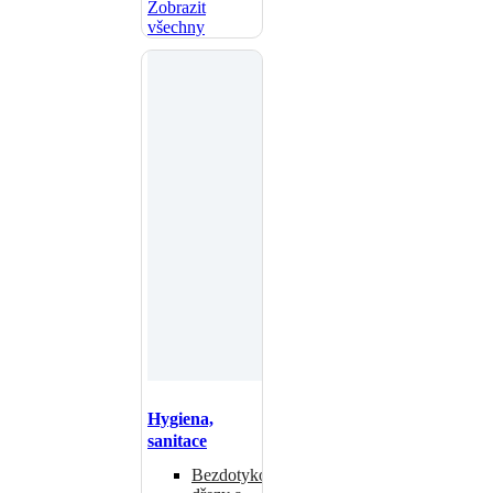
Zobrazit
všechny
Hygiena,
sanitace
Bezdotykové