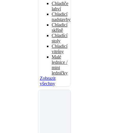
Chladiče
lahví
Chladicí
nadstavby
Chladicí
skříně
Chladící
stoly
Chladicí
vitríny
Malé
lednice /
mini
ledničky
Zobrazit
všechny