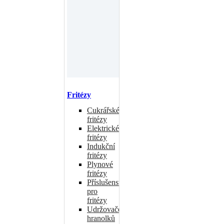
Fritézy
Cukrářské
fritézy
Elektrické
fritézy
Indukční
fritézy
Plynové
fritézy
Příslušenství
pro
fritézy
Udržovače
hranolků