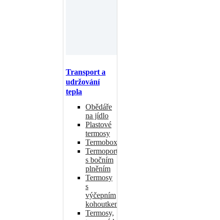
Transport a
udržování
tepla
Obědáře
na jídlo
Plastové
termosy
Termoboxy
Termoporty
s bočním
plněním
Termosy
s
výčepním
kohoutkem
Termosy,