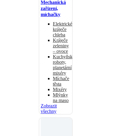
Mechanická
zařízení,
míchačky
Elektrické
kráječe
chleba
Kráječe
zeleniny
– ovoce
Kuchyňské
roboty,
planetární
mixéry
Míchače
těsta
Mixéry
Mlýnky
na maso
Zobrazit
všechny