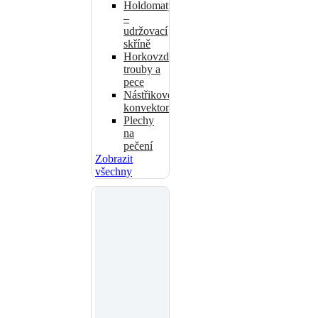
Holdomaty
–
udržovací
skříně
Horkovzdušné
trouby a
pece
Nástřikové
konvektomaty
Plechy
na
pečení
Zobrazit
všechny