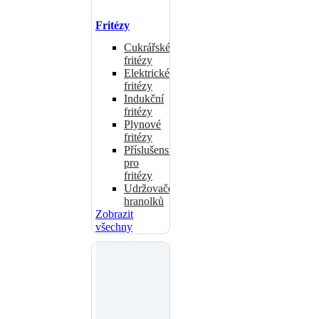
Fritézy
Cukrářské
fritézy
Elektrické
fritézy
Indukční
fritézy
Plynové
fritézy
Příslušenství
pro
fritézy
Udržovače
hranolků
Zobrazit
všechny