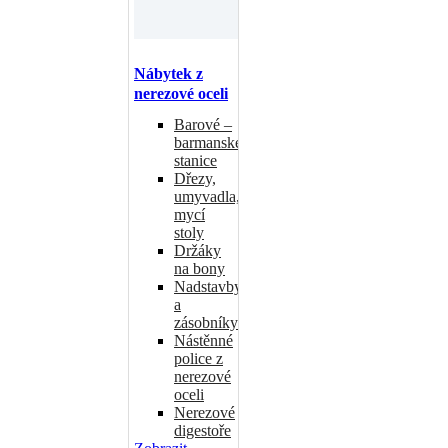
Nábytek z
nerezové oceli
Barové –
barmanské
stanice
Dřezy,
umyvadla,
mycí
stoly
Držáky
na bony
Nadstavby
a
zásobníky
Nástěnné
police z
nerezové
oceli
Nerezové
digestoře