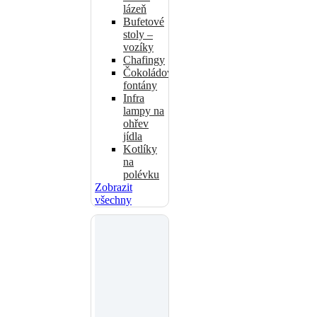
lázeň
Bufetové
stoly –
vozíky
Chafingy
Čokoládové
fontány
Infra
lampy na
ohřev
jídla
Kotlíky
na
polévku
Zobrazit
všechny