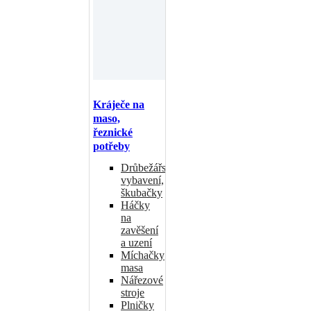
Kráječe na
maso,
řeznické
potřeby
Drůbežářské
vybavení,
škubačky
Háčky
na
zavěšení
a uzení
Míchačky
masa
Nářezové
stroje
Plničky