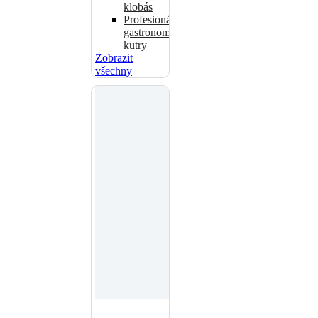
klobás
Profesionální
gastronomické
kutry
Zobrazit
všechny