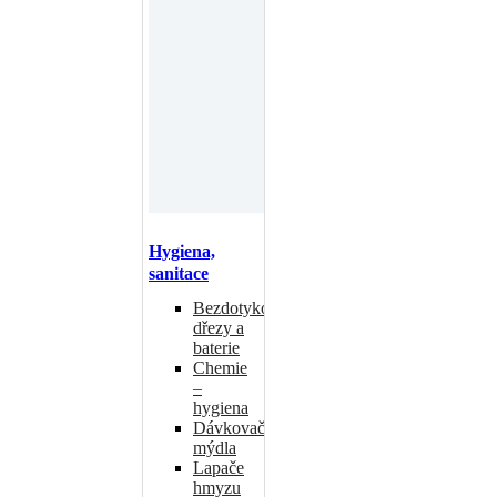
Hygiena,
sanitace
Bezdotykové
dřezy a
baterie
Chemie
–
hygiena
Dávkovače
mýdla
Lapače
hmyzu