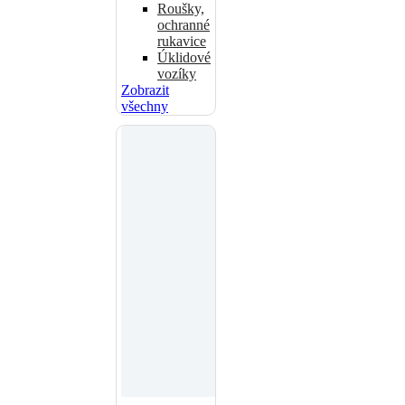
Roušky,
ochranné
rukavice
Úklidové
vozíky
Zobrazit
všechny