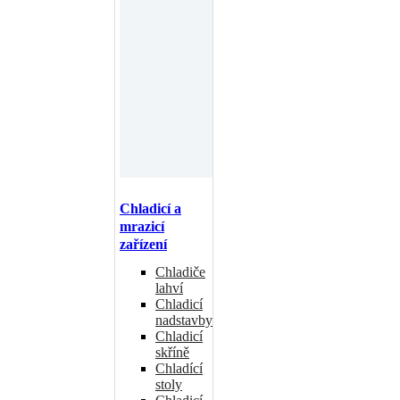
Chladicí a
mrazicí
zařízení
Chladiče
lahví
Chladicí
nadstavby
Chladicí
skříně
Chladící
stoly