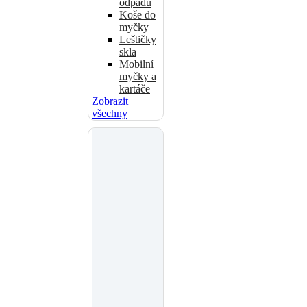
odpadu
Koše do
myčky
Leštičky
skla
Mobilní
myčky a
kartáče
Zobrazit
všechny