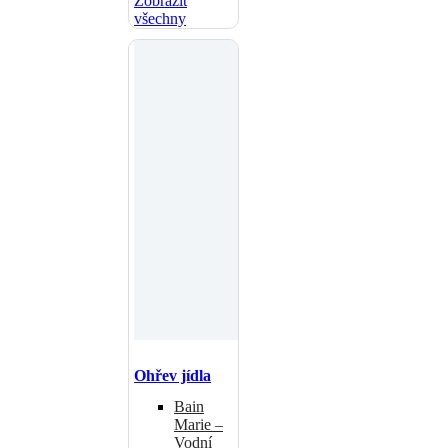
Zobrazit
všechny
Ohřev jídla
Bain
Marie –
Vodní