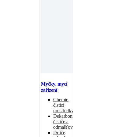
Myčky, mycí
zařízení
Chemie,
čisticí
prostředky
Dekarbonizační
čističe a
odmašťovače
Drtiče