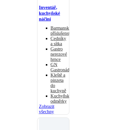
Inventář,
kuchyňské
náčiní
Barmanské
příslušenství
Cedníky
a sítka
Gastro
nerezové
hrnce
GN
Gastronádoby
Kleště a
pinzeta
do
kuchyně
Kuchyňské
odměrky
Zobrazit
všechny