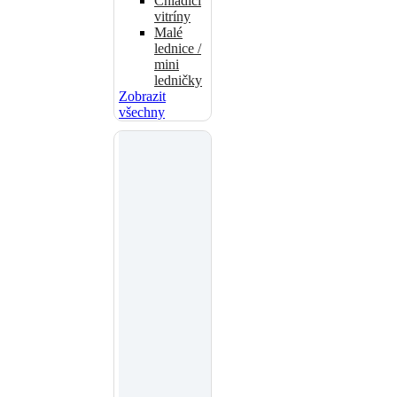
Chladicí
vitríny
Malé
lednice /
mini
ledničky
Zobrazit
všechny