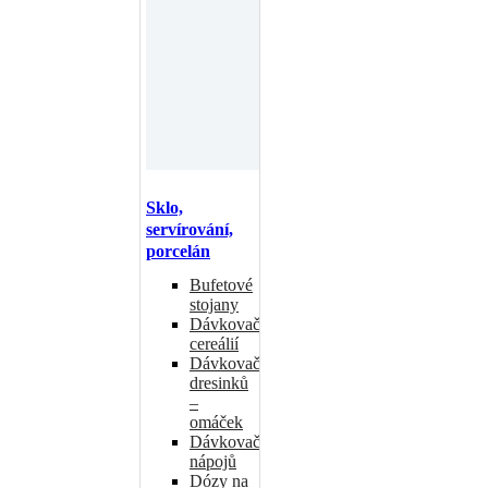
Sklo,
servírování,
porcelán
Bufetové
stojany
Dávkovače
cereálií
Dávkovače
dresinků
–
omáček
Dávkovače
nápojů
Dózy na