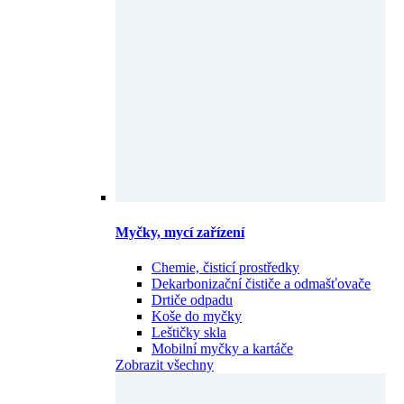
Myčky, mycí zařízení
Chemie, čisticí prostředky
Dekarbonizační čističe a odmašťovače
Drtiče odpadu
Koše do myčky
Leštičky skla
Mobilní myčky a kartáče
Zobrazit všechny