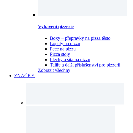
Vybavení pizzerie
Boxy – přepravky na pizza těsto
Lopaty na pizzu
Pece na pizzu
Pizza stoly
Plechy a síta na pizzu
Talíře a další příslušenství pro pizzerii
Zobrazit všechny
ZNAČKY