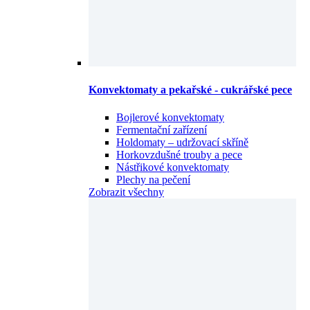
Konvektomaty a pekařské - cukrářské pece
Bojlerové konvektomaty
Fermentační zařízení
Holdomaty – udržovací skříně
Horkovzdušné trouby a pece
Nástřikové konvektomaty
Plechy na pečení
Zobrazit všechny