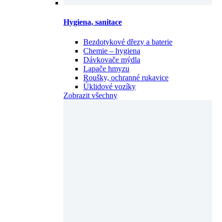
Hygiena, sanitace
Bezdotykové dřezy a baterie
Chemie – hygiena
Dávkovače mýdla
Lapače hmyzu
Roušky, ochranné rukavice
Úklidové vozíky
Zobrazit všechny