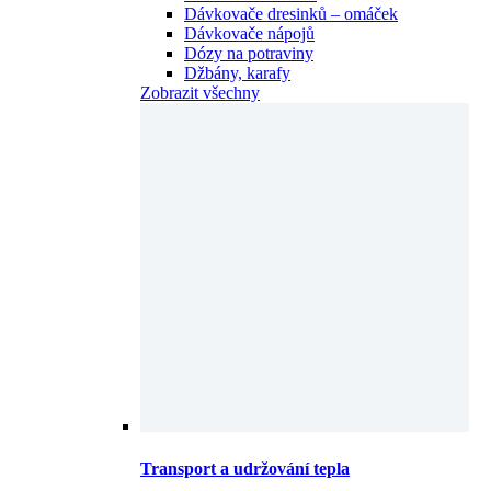
Dávkovače dresinků – omáček
Dávkovače nápojů
Dózy na potraviny
Džbány, karafy
Zobrazit všechny
Transport a udržování tepla