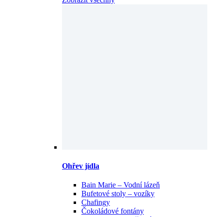
Ohřev jídla
Bain Marie – Vodní lázeň
Bufetové stoly – vozíky
Chafingy
Čokoládové fontány