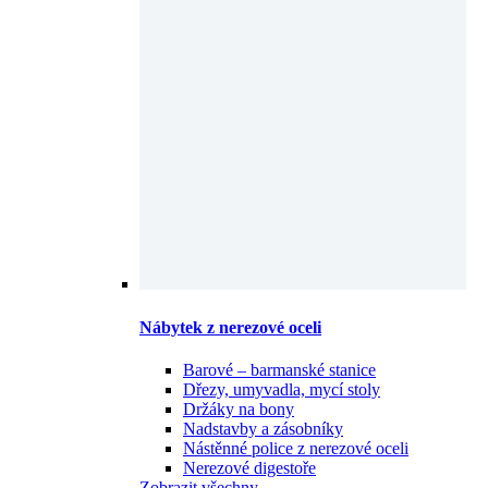
Nábytek z nerezové oceli
Barové – barmanské stanice
Dřezy, umyvadla, mycí stoly
Držáky na bony
Nadstavby a zásobníky
Nástěnné police z nerezové oceli
Nerezové digestoře
Zobrazit všechny