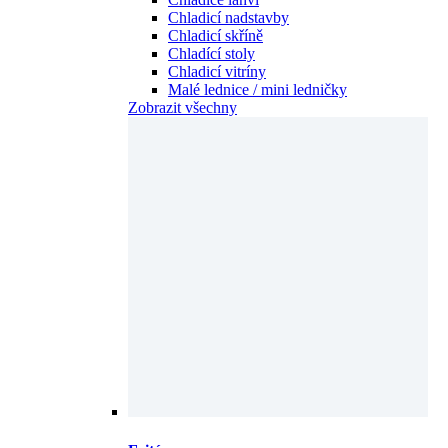
Chladicí nadstavby
Chladicí skříně
Chladící stoly
Chladicí vitríny
Malé lednice / mini ledničky
Zobrazit všechny