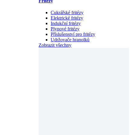
Fritézy
Cukrářské fritézy
Elektrické fritézy
Indukční fritézy
Plynové fritézy
Příslušenství pro fritézy
Udržovače hranolků
Zobrazit všechny