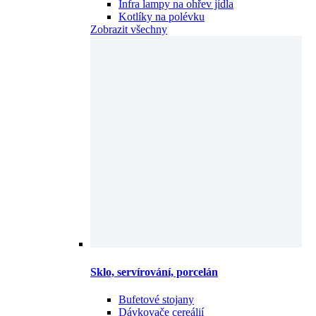
Infra lampy na ohřev jídla
Kotlíky na polévku
Zobrazit všechny
Sklo, servírování, porcelán
Bufetové stojany
Dávkovače cereálií