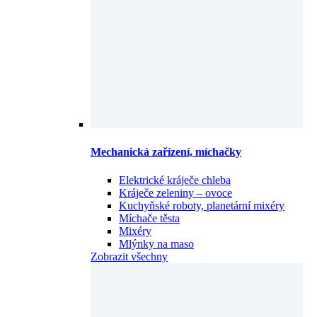
Mechanická zařízení, míchačky
Elektrické kráječe chleba
Kráječe zeleniny – ovoce
Kuchyňské roboty, planetární mixéry
Míchače těsta
Mixéry
Mlýnky na maso
Zobrazit všechny