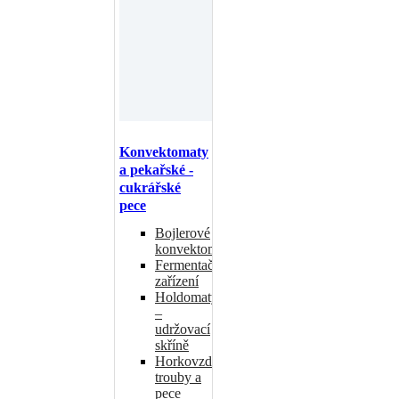
Konvektomaty
a pekařské -
cukrářské
pece
Bojlerové
konvektomaty
Fermentační
zařízení
Holdomaty
–
udržovací
skříně
Horkovzdušné
trouby a
pece