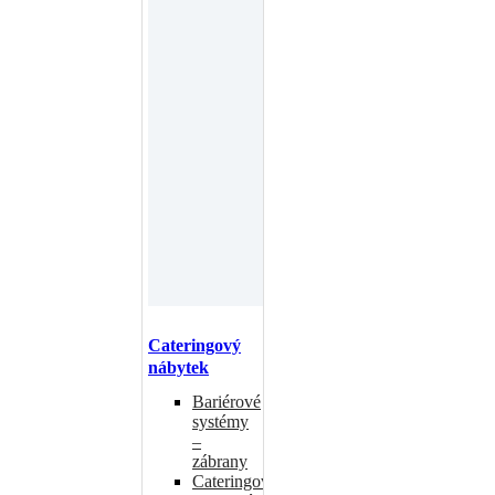
Cateringový
nábytek
Bariérové
systémy
–
zábrany
Cateringové