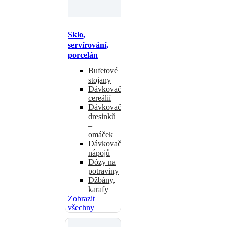
Sklo,
servírování,
porcelán
Bufetové
stojany
Dávkovače
cereálií
Dávkovače
dresinků
–
omáček
Dávkovače
nápojů
Dózy na
potraviny
Džbány,
karafy
Zobrazit
všechny