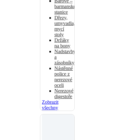
Barové –
barmanské
stanice
Dřezy,
umyvadla,
mycí
stoly
Držáky
na bony
Nadstavby
a
zásobníky
Nástěnné
police z
nerezové
oceli
Nerezové
digestoře
Zobrazit
všechny