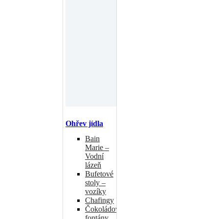
Ohřev jídla
Bain
Marie –
Vodní
lázeň
Bufetové
stoly –
vozíky
Chafingy
Čokoládové
fontány