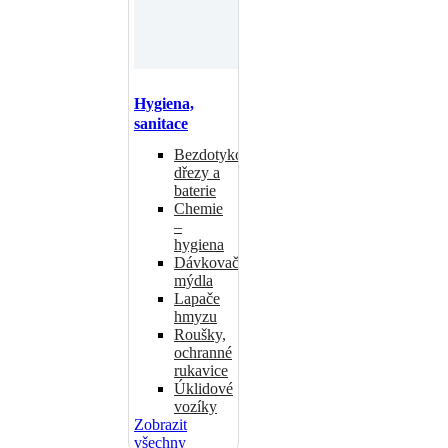
Hygiena,
sanitace
Bezdotykové
dřezy a
baterie
Chemie
–
hygiena
Dávkovače
mýdla
Lapače
hmyzu
Roušky,
ochranné
rukavice
Úklidové
vozíky
Zobrazit
všechny