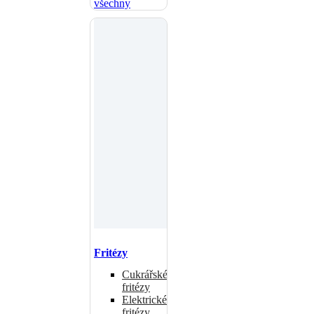
všechny
Fritézy
Cukrářské
fritézy
Elektrické
fritézy