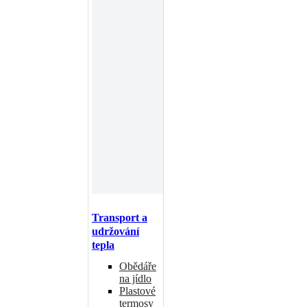
Transport a
udržování
tepla
Obědáře
na jídlo
Plastové
termosy