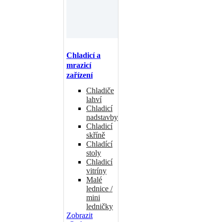
Chladicí a
mrazicí
zařízení
Chladiče
lahví
Chladicí
nadstavby
Chladicí
skříně
Chladící
stoly
Chladicí
vitríny
Malé
lednice /
mini
ledničky
Zobrazit