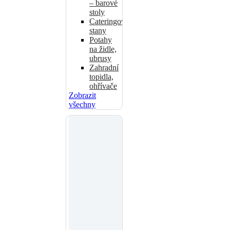
– barové
stoly
Cateringové
stany
Potahy
na židle,
ubrusy
Zahradní
topidla,
ohřívače
Zobrazit
všechny