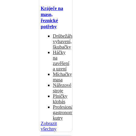
Kráječe na
maso,
řeznické
potřeby
Drůbežářské
vybavení,
škubačky
Háčky
na
zavěšení
a uzení
Míchačky
masa
Nářezové
stroje
Plničky
klobás
Profesionální
gastronomické
kutry
Zobrazit
všechny