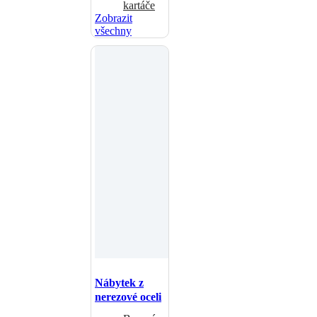
kartáče
Zobrazit
všechny
Nábytek z
nerezové oceli