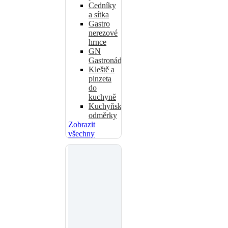
Cedníky
a sítka
Gastro
nerezové
hrnce
GN
Gastronádoby
Kleště a
pinzeta
do
kuchyně
Kuchyňské
odměrky
Zobrazit
všechny