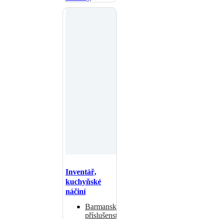
Inventář,
kuchyňské
náčiní
Barmanské
příslušenství