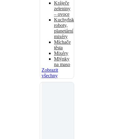
Kráječe
zeleniny
– ovoce
Kuchyňské
roboty,
planetární
mixéry
Míchače
těsta
Mixéry
Mlýnky
na maso
Zobrazit
všechny