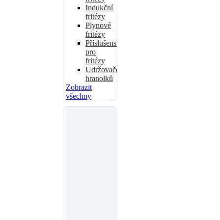
Indukční
fritézy
Plynové
fritézy
Příslušenství
pro
fritézy
Udržovače
hranolků
Zobrazit
všechny