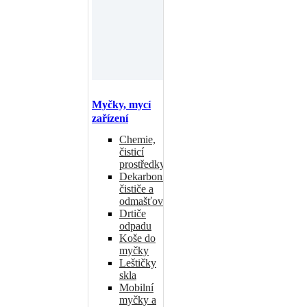
Myčky, mycí
zařízení
Chemie,
čisticí
prostředky
Dekarbonizační
čističe a
odmašťovače
Drtiče
odpadu
Koše do
myčky
Leštičky
skla
Mobilní
myčky a