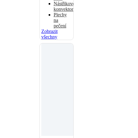
Nástřikové
konvektomaty
Plechy
na
pečení
Zobrazit
všechny