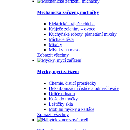
Mechanická zařízení, míchačky
Elektrické kráječe chleba
Kráječe zeleniny – ovoce
Kuchyňské roboty, planetární mixéry
Míchače těsta
Mixéry
Mlýnky na maso
Zobrazit všechny
Myčky, mycí zařízení
Chemie, čisticí prostředky
Dekarbonizační čističe a odmašťovače
Drtiče odpadu
Koše do myčky
Leštičky skla
Mobilní myčky a kartáče
Zobrazit všechny