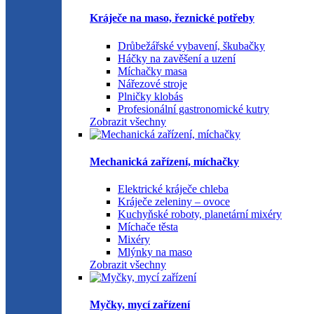
Kráječe na maso, řeznické potřeby
Drůbežářské vybavení, škubačky
Háčky na zavěšení a uzení
Míchačky masa
Nářezové stroje
Plničky klobás
Profesionální gastronomické kutry
Zobrazit všechny
Mechanická zařízení, míchačky
Elektrické kráječe chleba
Kráječe zeleniny – ovoce
Kuchyňské roboty, planetární mixéry
Míchače těsta
Mixéry
Mlýnky na maso
Zobrazit všechny
Myčky, mycí zařízení