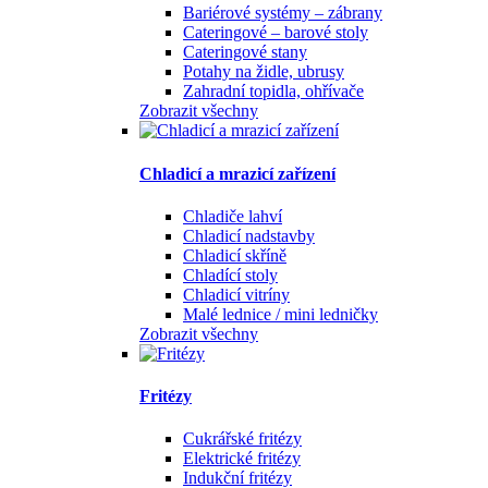
Bariérové systémy – zábrany
Cateringové – barové stoly
Cateringové stany
Potahy na židle, ubrusy
Zahradní topidla, ohřívače
Zobrazit všechny
Chladicí a mrazicí zařízení
Chladiče lahví
Chladicí nadstavby
Chladicí skříně
Chladící stoly
Chladicí vitríny
Malé lednice / mini ledničky
Zobrazit všechny
Fritézy
Cukrářské fritézy
Elektrické fritézy
Indukční fritézy