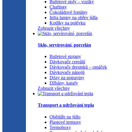
Bufetové stoly – vozíky
Chafingy
Čokoládové fontány
Infra lampy na ohřev jídla
Kotlíky na polévku
Zobrazit všechny
Sklo, servírování, porcelán
Bufetové stojany
Dávkovače cereálií
Dávkovače dresinků – omáček
Dávkovače nápojů
Dózy na potraviny
Džbány, karafy
Zobrazit všechny
Transport a udržování tepla
Obědáře na jídlo
Plastové termosy
Termoboxy