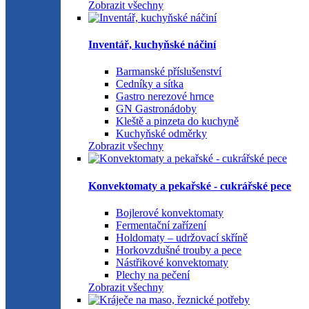
Zobrazit všechny
Inventář, kuchyňské náčiní
Barmanské příslušenství
Cedníky a sítka
Gastro nerezové hrnce
GN Gastronádoby
Kleště a pinzeta do kuchyně
Kuchyňské odměrky
Zobrazit všechny
Konvektomaty a pekařské - cukrářské pece
Bojlerové konvektomaty
Fermentační zařízení
Holdomaty – udržovací skříně
Horkovzdušné trouby a pece
Nástřikové konvektomaty
Plechy na pečení
Zobrazit všechny