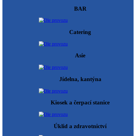
BAR
Catering
Asie
Jídelna, kantýna
Kiosek a čerpací stanice
Úklid a zdravotnictví