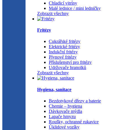
Chladicí vitríny
Malé lednice / mini ledničky
Zobrazit všechny
Fritézy
Cukrářské fritézy
Elektrické fritézy
Indukční fritézy
Plynové fritézy
Příslušenství pro fritézy
Udržovače hranolků
Zobrazit všechny
Hygiena, sanitace
Bezdotykové dřezy a baterie
Chemie – hygiena
Dávkovače mýdla
Lapače hmyzu
Roušky, ochranné rukavice
Úklidové vozíky