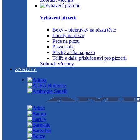
Vybavení pizzerie
Boxy – přepravky na pizza těsto
Lopaty na pizzu
Pece na pizzu
Pizza stoly
Plechy a síta na pizzu
Talíře a další příslušenství pro pizzerii
Zobrazit všechny
ZNAČKY