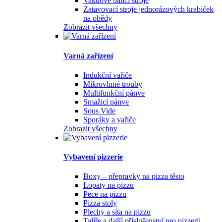
Vakuové balicí stroje
Zatavovací stroje jednorázových krabiček
na obědy
Zobrazit všechny
Varná zařízení
Indukční vařiče
Mikrovlnné trouby
Multifunkční pánve
Smažicí pánve
Sous Vide
Sporáky a vařiče
Zobrazit všechny
Vybavení pizzerie
Boxy – přepravky na pizza těsto
Lopaty na pizzu
Pece na pizzu
Pizza stoly
Plechy a síta na pizzu
Talíře a další příslušenství pro pizzerii