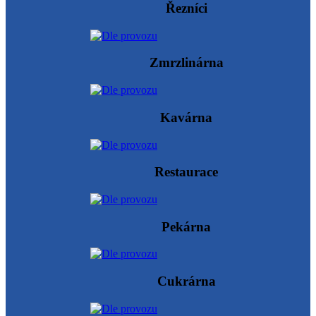
Řezníci
Zmrzlinárna
Kavárna
Restaurace
Pekárna
Cukrárna