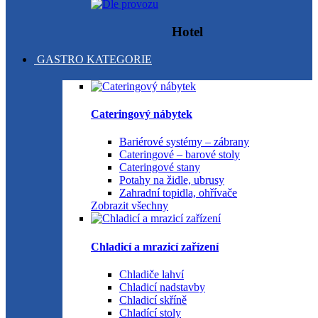
Hotel
GASTRO KATEGORIE
Cateringový nábytek
Bariérové systémy – zábrany
Cateringové – barové stoly
Cateringové stany
Potahy na židle, ubrusy
Zahradní topidla, ohřívače
Zobrazit všechny
Chladicí a mrazicí zařízení
Chladiče lahví
Chladicí nadstavby
Chladicí skříně
Chladící stoly