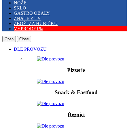
NOŽE
SKLO
GASTRO OBALY
ZNÁTE Z TV
ZBOŽÍ ZA HUBIČKU
VÝPRODEJ %
Open
Close
DLE PROVOZU
Pizzerie
Snack & Fastfood
Řezníci