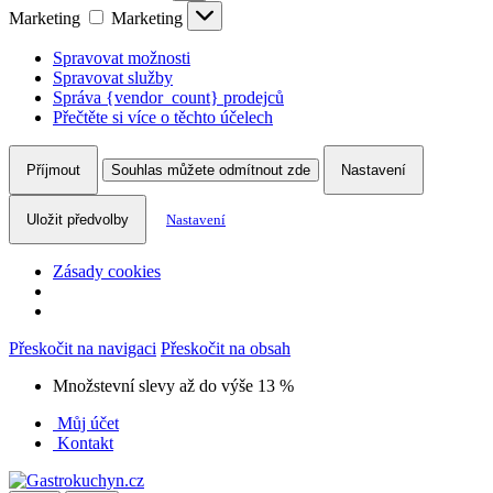
Marketing
Marketing
Spravovat možnosti
Spravovat služby
Správa {vendor_count} prodejců
Přečtěte si více o těchto účelech
Příjmout
Souhlas můžete odmítnout zde
Nastavení
Uložit předvolby
Nastavení
Zásady cookies
Přeskočit na navigaci
Přeskočit na obsah
Množstevní slevy až do výše 13 %
Můj účet
Kontakt