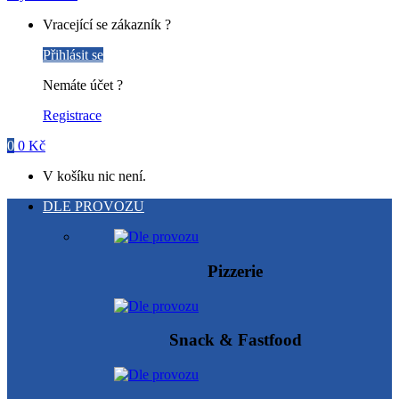
Vracející se zákazník ?
Přihlásit se
Nemáte účet ?
Registrace
0
0
Kč
V košíku nic není.
DLE PROVOZU
Pizzerie
Snack & Fastfood