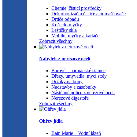
Chemie, čisticí prostředky
Dekarbonizační čističe a odmašťovače
Drtiče odpadu
Koše do myčky
Leštičky skla
Mobilní myčky a kartáče
Zobrazit všechny
Nábytek z nerezové oceli
Barové – barmanské stanice
Dřezy, umyvadla, mycí stoly
Držáky na bony
Nadstavby a zásobníky
Nástěnné police z nerezové oceli
Nerezové digestoře
Zobrazit všechny
Ohřev jídla
Bain Marie – Vodní lázeň