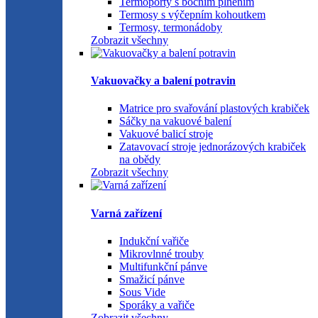
Termoporty s bočním plněním
Termosy s výčepním kohoutkem
Termosy, termonádoby
Zobrazit všechny
Vakuovačky a balení potravin
Matrice pro svařování plastových krabiček
Sáčky na vakuové balení
Vakuové balicí stroje
Zatavovací stroje jednorázových krabiček
na obědy
Zobrazit všechny
Varná zařízení
Indukční vařiče
Mikrovlnné trouby
Multifunkční pánve
Smažicí pánve
Sous Vide
Sporáky a vařiče
Zobrazit všechny