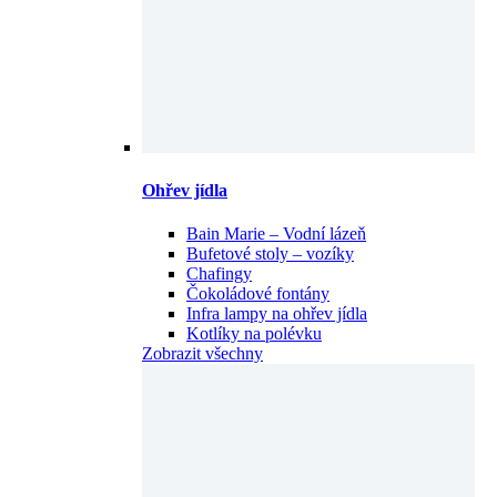
Ohřev jídla
Bain Marie – Vodní lázeň
Bufetové stoly – vozíky
Chafingy
Čokoládové fontány
Infra lampy na ohřev jídla
Kotlíky na polévku
Zobrazit všechny