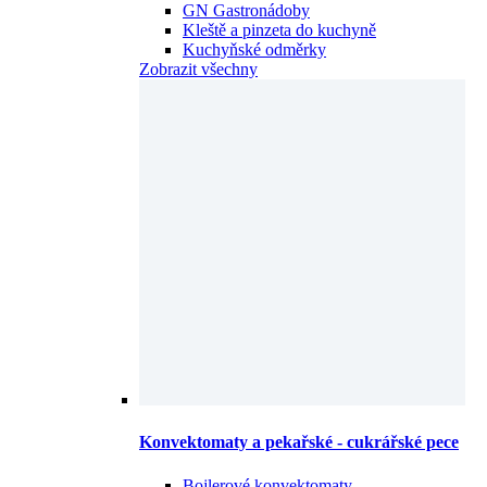
GN Gastronádoby
Kleště a pinzeta do kuchyně
Kuchyňské odměrky
Zobrazit všechny
Konvektomaty a pekařské - cukrářské pece
Bojlerové konvektomaty