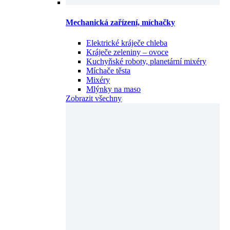
Mechanická zařízení, míchačky
Elektrické kráječe chleba
Kráječe zeleniny – ovoce
Kuchyňské roboty, planetární mixéry
Míchače těsta
Mixéry
Mlýnky na maso
Zobrazit všechny