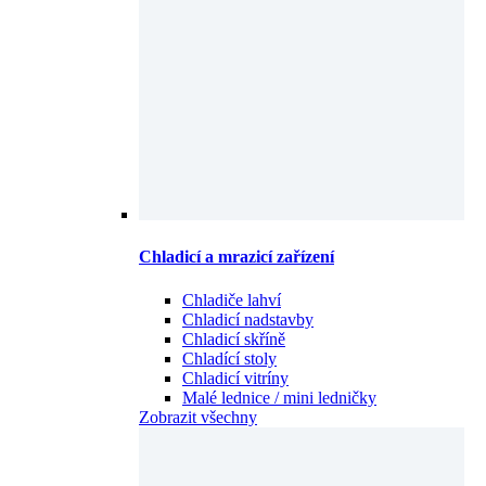
Chladicí a mrazicí zařízení
Chladiče lahví
Chladicí nadstavby
Chladicí skříně
Chladící stoly
Chladicí vitríny
Malé lednice / mini ledničky
Zobrazit všechny