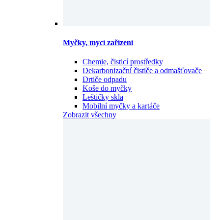
Myčky, mycí zařízení
Chemie, čisticí prostředky
Dekarbonizační čističe a odmašťovače
Drtiče odpadu
Koše do myčky
Leštičky skla
Mobilní myčky a kartáče
Zobrazit všechny