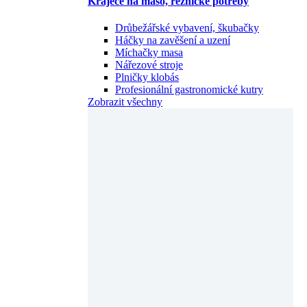
Kráječe na maso, řeznické potřeby
Drůbežářské vybavení, škubačky
Háčky na zavěšení a uzení
Míchačky masa
Nářezové stroje
Plničky klobás
Profesionální gastronomické kutry
Zobrazit všechny