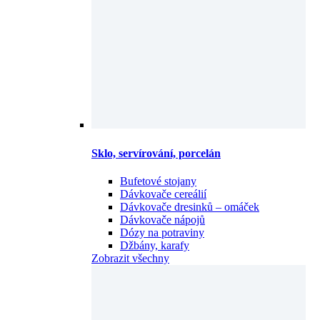
Sklo, servírování, porcelán
Bufetové stojany
Dávkovače cereálií
Dávkovače dresinků – omáček
Dávkovače nápojů
Dózy na potraviny
Džbány, karafy
Zobrazit všechny