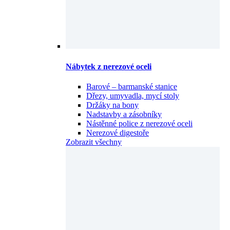
Nábytek z nerezové oceli
Barové – barmanské stanice
Dřezy, umyvadla, mycí stoly
Držáky na bony
Nadstavby a zásobníky
Nástěnné police z nerezové oceli
Nerezové digestoře
Zobrazit všechny