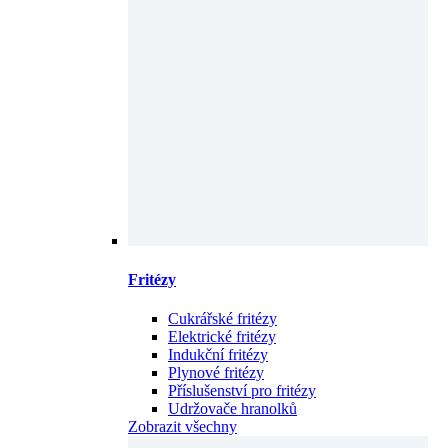
Fritézy
Cukrářské fritézy
Elektrické fritézy
Indukční fritézy
Plynové fritézy
Příslušenství pro fritézy
Udržovače hranolků
Zobrazit všechny