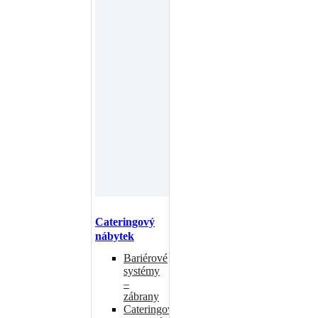
Cateringový
nábytek
Bariérové
systémy
–
zábrany
Cateringové