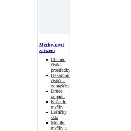
Myčky, mycí
zařízení
Chemie,
čisticí
prostředky
Dekarbonizační
čističe a
odmašťovače
Drtiče
odpadu
Koše do
myčky
Leštičky
skla
Mobilní
myčky a