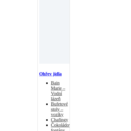
Ohřev jídla
Bain
Marie –
Vodní
lázeň
Bufetové
stoly –
vozíky
Chafingy
Čokoládové
fontány