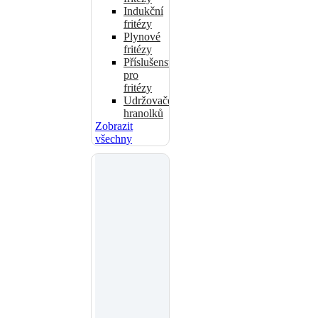
Indukční
fritézy
Plynové
fritézy
Příslušenství
pro
fritézy
Udržovače
hranolků
Zobrazit
všechny