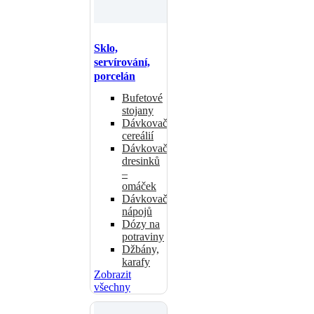
Sklo,
servírování,
porcelán
Bufetové
stojany
Dávkovače
cereálií
Dávkovače
dresinků
–
omáček
Dávkovače
nápojů
Dózy na
potraviny
Džbány,
karafy
Zobrazit
všechny