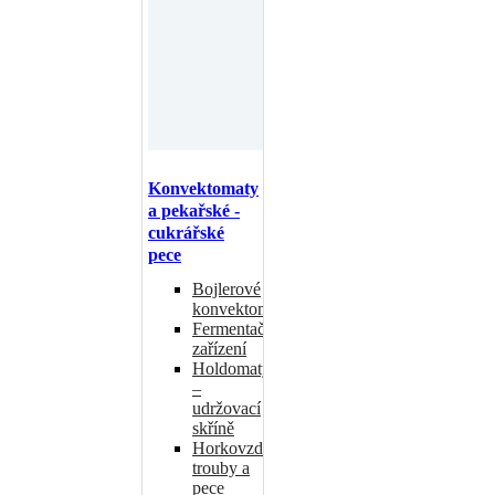
Konvektomaty
a pekařské -
cukrářské
pece
Bojlerové
konvektomaty
Fermentační
zařízení
Holdomaty
–
udržovací
skříně
Horkovzdušné
trouby a
pece