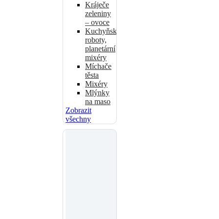
Kráječe
zeleniny
– ovoce
Kuchyňské
roboty,
planetární
mixéry
Míchače
těsta
Mixéry
Mlýnky
na maso
Zobrazit
všechny