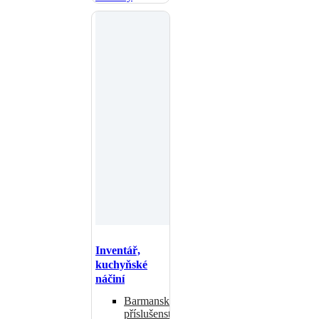
Inventář,
kuchyňské
náčiní
Barmanské
příslušenství