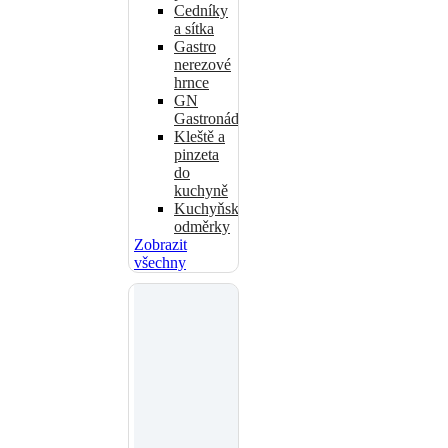
Cedníky
a sítka
Gastro
nerezové
hrnce
GN
Gastronádoby
Kleště a
pinzeta
do
kuchyně
Kuchyňské
odměrky
Zobrazit
všechny