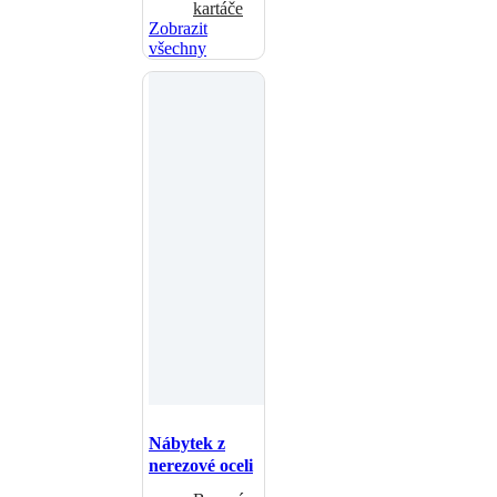
kartáče
Zobrazit
všechny
Nábytek z
nerezové oceli