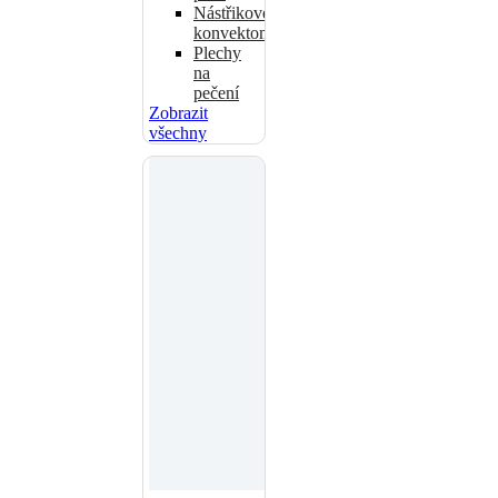
Nástřikové
konvektomaty
Plechy
na
pečení
Zobrazit
všechny