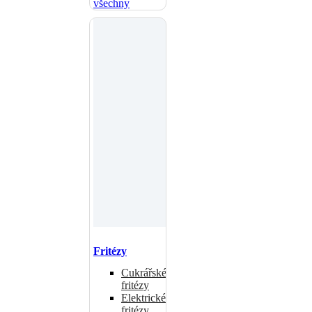
všechny
Fritézy
Cukrářské
fritézy
Elektrické
fritézy