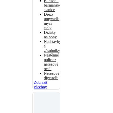
Barové –
barmanské
stanice
Dřezy,
umyvadla,
mycí
stoly
Držáky
na bony
Nadstavby
a
zásobníky
Nástěnné
police z
nerezové
oceli
Nerezové
digestoře
Zobrazit
všechny