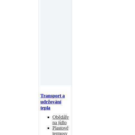
Transport a
udržování
tepla
Obědáře
na jídlo
Plastové
termosy