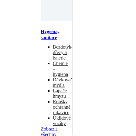
Hygiena,
sanitace
Bezdotykové
dřezy a
baterie
Chemie
–
hygiena
Dávkovače
mýdla
Lapače
hmyzu
Roušky,
ochranné
rukavice
Úklidové
vozíky
Zobrazit
všechny