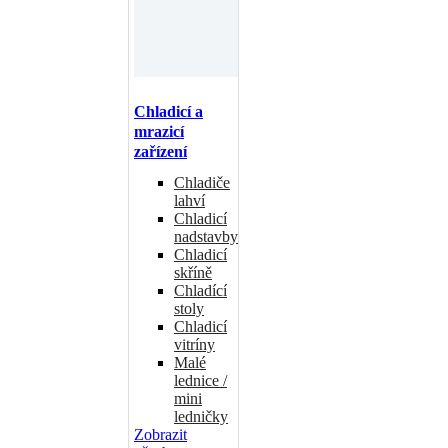
Chladicí a
mrazicí
zařízení
Chladiče
lahví
Chladicí
nadstavby
Chladicí
skříně
Chladící
stoly
Chladicí
vitríny
Malé
lednice /
mini
ledničky
Zobrazit