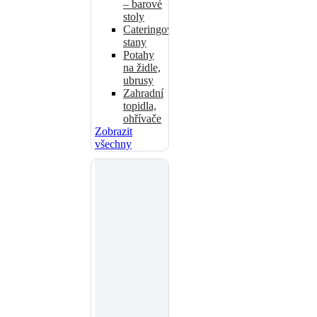
– barové
stoly
Cateringové
stany
Potahy
na židle,
ubrusy
Zahradní
topidla,
ohřívače
Zobrazit
všechny