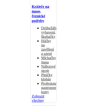
Kráječe na
maso,
řeznické
potřeby
Drůbežářské
vybavení,
škubačky
Háčky
na
zavěšení
a uzení
Míchačky
masa
Nářezové
stroje
Plničky
klobás
Profesionální
gastronomické
kutry
Zobrazit
všechny