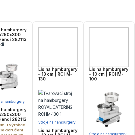
a hamburgery
0x250x300
Hendi 282113
Lis na hamburgery
Lis na hamburgery
– 13 cm | RCHM-
– 10 cm | RCHM-
130
100
 na hamburgery
a hamburgery
0x250x300
Hendi 282113
Stroje na hamburgery
em u výrobce
kle doručení
Lis na hamburgery
Stroje na hamburgery
7 pracovních