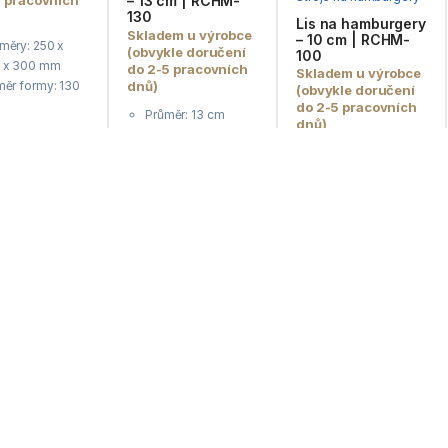
– 13 cm | RCHM-
130
Lis na hamburgery
Skladem u výrobce
– 10 cm | RCHM-
měry: 250 x
(obvykle doručení
100
 x 300 mm
do 2-5 pracovních
Skladem u výrobce
měr formy: 130
dnů)
(obvykle doručení
do 2-5 pracovních
Průměr: 13 cm
dnů)
i v kontaktu s
Nerezová ocel
avinami:
Průměr: 10 cm
500 prokládacích
: 282113
ezové
Nerezová ocel
listů v sadě
70
Kč
vedení
500 prokládacích
Protiskluzové
4 107
Kč
č
: leštěný hliník
listů
gumové nožičky
H
Protiskluzové
Kat. č.: 10010162
gumové nožičky
3 160
Kč
2
Kat. č.: 10010222
612
Kč
bez DPH
3 160
Kč
2
612
Kč
bez DPH