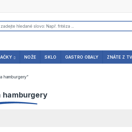
s search
NAČKY
NOŽE
SKLO
GASTRO OBALY
ZNÁTE Z T
 na hamburgery“
na hamburgery