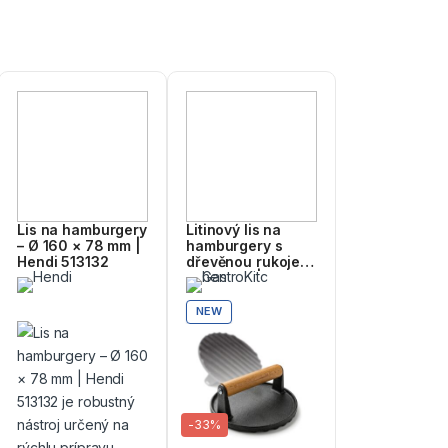
Lis na hamburgery
Litinový lis na
– Ø 160 × 78 mm |
hamburgery s
Hendi 513132
dřevěnou rukojetí
– Ø 14 cm |
Gastrokitchen
NEW
-
33%