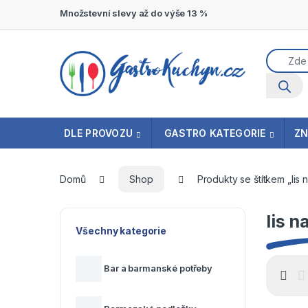
Přeskočit na navigaci
Přeskočit na obsah
Množstevní slevy až do výše 13 %
Product
DLE PROVOZU
GASTRO KATEGORIE
Z
Domů
Shop
Produkty se štítkem „lis
lis 
Všechny kategorie
Bar a barmanské potřeby