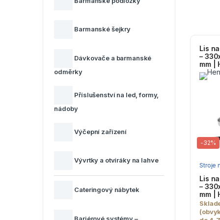
Barmanské podložky
Barmanské šejkry
Lis n
– 33
Dávkovače a barmanské
mm | 
odměrky
Příslušenství na led, formy,
nádoby
Výčepní zařízení
-
32%
Vývrtky a otvíráky na lahve
Stroje
Lis n
– 33
Cateringový nábytek
mm | 
Sklad
(obvy
Bariérové systémy –
do 4-