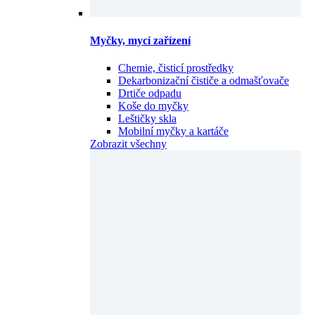
Myčky, mycí zařízení
Chemie, čisticí prostředky
Dekarbonizační čističe a odmašťovače
Drtiče odpadu
Koše do myčky
Leštičky skla
Mobilní myčky a kartáče
Zobrazit všechny