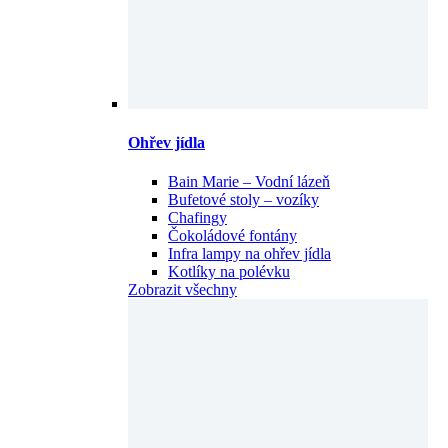
Ohřev jídla
Bain Marie – Vodní lázeň
Bufetové stoly – vozíky
Chafingy
Čokoládové fontány
Infra lampy na ohřev jídla
Kotlíky na polévku
Zobrazit všechny