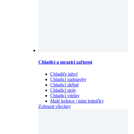
Chladicí a mrazicí zařízení
Chladiče lahví
Chladicí nadstavby
Chladicí skříně
Chladící stoly
Chladicí vitríny
Malé lednice / mini ledničky
Zobrazit všechny