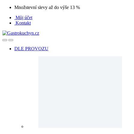
Přeskočit
Přeskočit
Množstevní slevy až do výše 13 %
na
na
Můj účet
navigaci
obsah
Kontakt
Open
Close
DLE PROVOZU