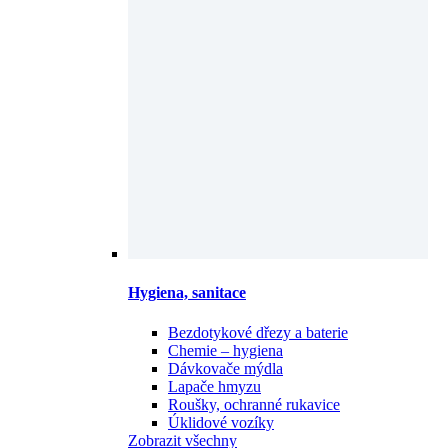
Hygiena, sanitace
Bezdotykové dřezy a baterie
Chemie – hygiena
Dávkovače mýdla
Lapače hmyzu
Roušky, ochranné rukavice
Úklidové vozíky
Zobrazit všechny