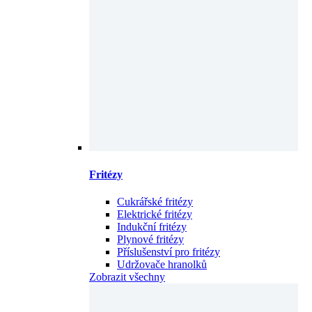
Fritézy
Cukrářské fritézy
Elektrické fritézy
Indukční fritézy
Plynové fritézy
Příslušenství pro fritézy
Udržovače hranolků
Zobrazit všechny