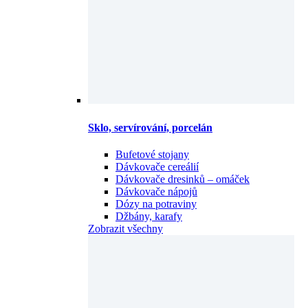
Sklo, servírování, porcelán
Bufetové stojany
Dávkovače cereálií
Dávkovače dresinků – omáček
Dávkovače nápojů
Dózy na potraviny
Džbány, karafy
Zobrazit všechny