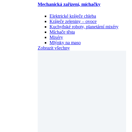
Mechanická zařízení, míchačky
Elektrické kráječe chleba
Kráječe zeleniny – ovoce
Kuchyňské roboty, planetární mixéry
Míchače těsta
Mixéry
Mlýnky na maso
Zobrazit všechny