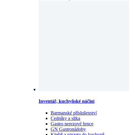
Inventář, kuchyňské náčiní
Barmanské příslušenství
Cedníky a sítka
Gastro nerezové hrnce
GN Gastronádoby
Kleště a pinzeta do kuchyně