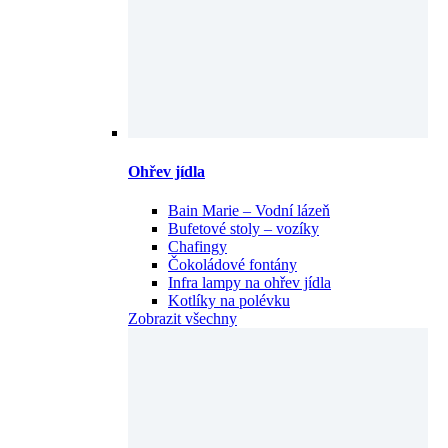
Ohřev jídla
Bain Marie – Vodní lázeň
Bufetové stoly – vozíky
Chafingy
Čokoládové fontány
Infra lampy na ohřev jídla
Kotlíky na polévku
Zobrazit všechny