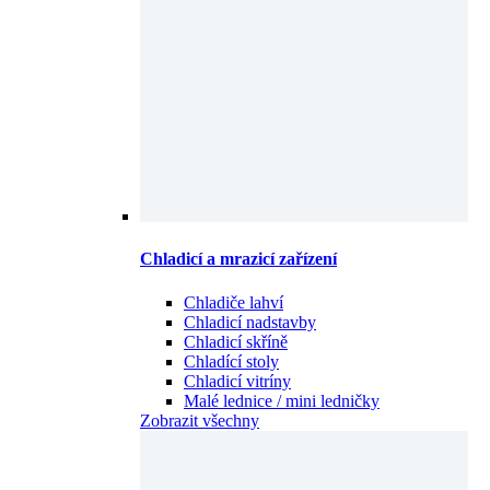
Chladicí a mrazicí zařízení
Chladiče lahví
Chladicí nadstavby
Chladicí skříně
Chladící stoly
Chladicí vitríny
Malé lednice / mini ledničky
Zobrazit všechny