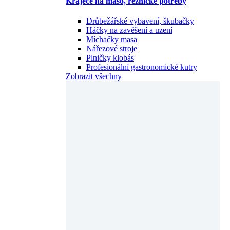
Kráječe na maso, řeznické potřeby
Drůbežářské vybavení, škubačky
Háčky na zavěšení a uzení
Míchačky masa
Nářezové stroje
Plničky klobás
Profesionální gastronomické kutry
Zobrazit všechny