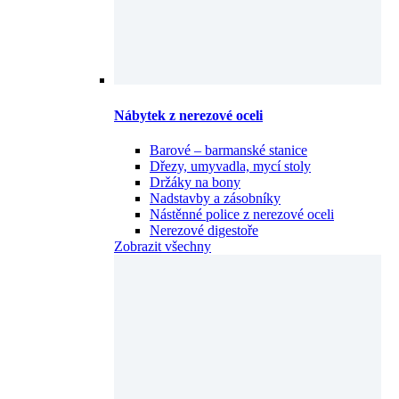
Nábytek z nerezové oceli
Barové – barmanské stanice
Dřezy, umyvadla, mycí stoly
Držáky na bony
Nadstavby a zásobníky
Nástěnné police z nerezové oceli
Nerezové digestoře
Zobrazit všechny