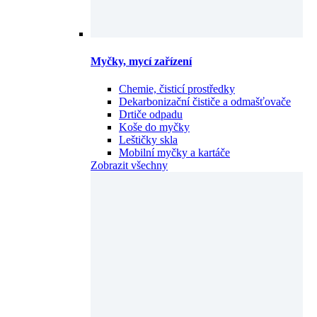
Myčky, mycí zařízení
Chemie, čisticí prostředky
Dekarbonizační čističe a odmašťovače
Drtiče odpadu
Koše do myčky
Leštičky skla
Mobilní myčky a kartáče
Zobrazit všechny