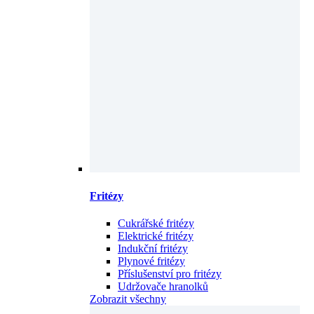
Fritézy
Cukrářské fritézy
Elektrické fritézy
Indukční fritézy
Plynové fritézy
Příslušenství pro fritézy
Udržovače hranolků
Zobrazit všechny