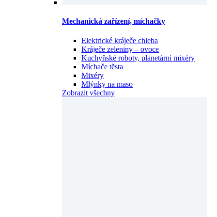
Mechanická zařízení, míchačky
Elektrické kráječe chleba
Kráječe zeleniny – ovoce
Kuchyňské roboty, planetární mixéry
Míchače těsta
Mixéry
Mlýnky na maso
Zobrazit všechny