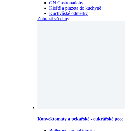
GN Gastronádoby
Kleště a pinzeta do kuchyně
Kuchyňské odměrky
Zobrazit všechny
Konvektomaty a pekařské - cukrářské pece
Bojlerové konvektomaty