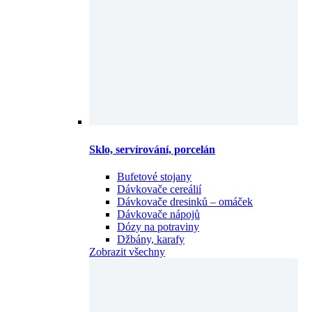
Sklo, servírování, porcelán
Bufetové stojany
Dávkovače cereálií
Dávkovače dresinků – omáček
Dávkovače nápojů
Dózy na potraviny
Džbány, karafy
Zobrazit všechny