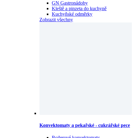
GN Gastronádoby
Kleště a pinzeta do kuchyně
Kuchyňské odměrky
Zobrazit všechny
Konvektomaty a pekařské - cukrářské pece
Bojlerové konvektomaty