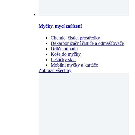
Myčky, mycí zařízení
Chemie, čisticí prostředky
Dekarbonizační čističe a odmašťovače
Drtiče odpadu
Koše do myčky
Leštičky skla
Mobilní myčky a kartáče
Zobrazit všechny