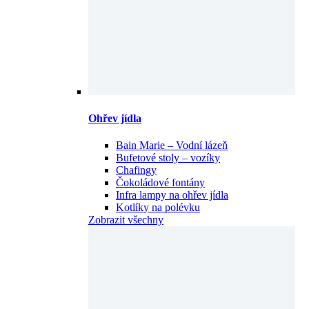
Ohřev jídla
Bain Marie – Vodní lázeň
Bufetové stoly – vozíky
Chafingy
Čokoládové fontány
Infra lampy na ohřev jídla
Kotlíky na polévku
Zobrazit všechny