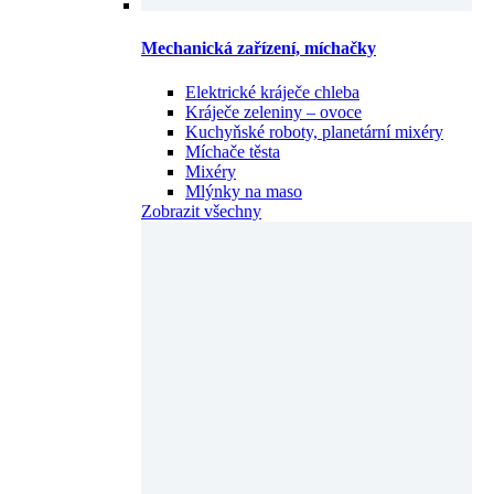
Mechanická zařízení, míchačky
Elektrické kráječe chleba
Kráječe zeleniny – ovoce
Kuchyňské roboty, planetární mixéry
Míchače těsta
Mixéry
Mlýnky na maso
Zobrazit všechny