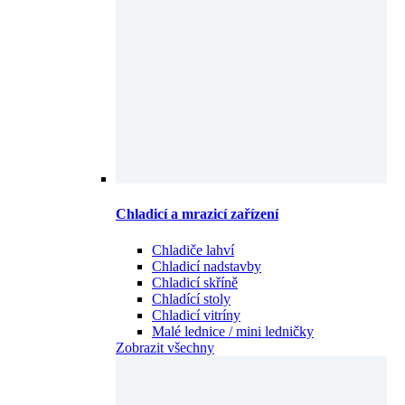
Chladicí a mrazicí zařízení
Chladiče lahví
Chladicí nadstavby
Chladicí skříně
Chladící stoly
Chladicí vitríny
Malé lednice / mini ledničky
Zobrazit všechny