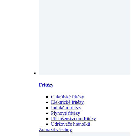
Fritézy
Cukrářské fritézy
Elektrické fritézy
Indukční fritézy
Plynové fritézy
Příslušenství pro fritézy
Udržovače hranolků
Zobrazit všechny