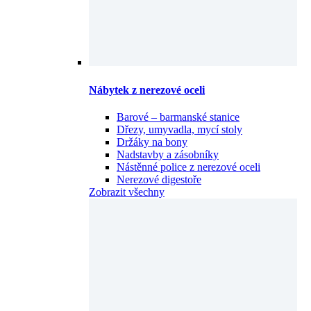
Nábytek z nerezové oceli
Barové – barmanské stanice
Dřezy, umyvadla, mycí stoly
Držáky na bony
Nadstavby a zásobníky
Nástěnné police z nerezové oceli
Nerezové digestoře
Zobrazit všechny