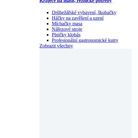
Kráječe na maso, řeznické potřeby
Drůbežářské vybavení, škubačky
Háčky na zavěšení a uzení
Míchačky masa
Nářezové stroje
Plničky klobás
Profesionální gastronomické kutry
Zobrazit všechny