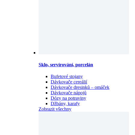
Sklo, servírování, porcelán
Bufetové stojany
Dávkovače cereálií
Dávkovače dresinků – omáček
Dávkovače nápojů
Dózy na potraviny
Džbány, karafy
Zobrazit všechny