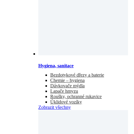
Hygiena, sanitace
Bezdotykové dřezy a baterie
Chemie – hygiena
Dávkovače mýdla
Lapače hmyzu
Roušky, ochranné rukavice
Úklidové vozíky
Zobrazit všechny