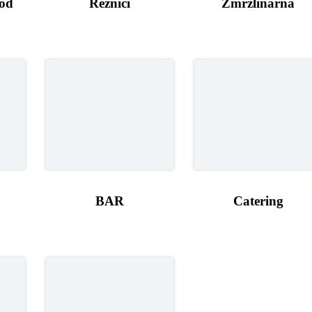
ood
Řezníci
Zmrzlinárna
BAR
Catering