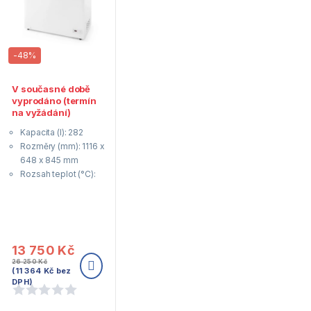
-
48%
V současné době
vyprodáno (termín
na vyžádání)
Kapacita (l): 282
Rozměry (mm): 1116 x
648 x 845 mm
Rozsah teplot (°C):
-26 / -18˚C
Elektrický výkon (W):
130
Napětí (V): 230
13 750
Kč
26 250
Kč
(
11 364
Kč
bez
DPH)