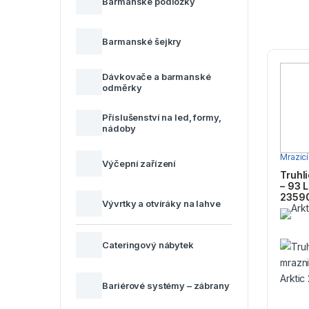
Barmanské podložky
Barmanské šejkry
Dávkovače a barmanské
odměrky
Příslušenství na led, formy,
nádoby
Mrazicí
Výčepní zařízení
Truhl
– 93 L
2359
Vývrtky a otvíráky na lahve
Cateringový nábytek
Bariérové systémy – zábrany