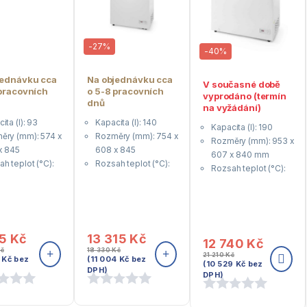
-
27%
-
40%
jednávku cca
Na objednávku cca
V současné době
 pracovních
o 5-8 pracovních
vyprodáno (termín
dnů
na vyžádání)
ita (l): 93
Kapacita (l): 140
Kapacita (l): 190
ěry (mm): 574 x
Rozměry (mm): 754 x
Rozměry (mm): 953 x
x 845
608 x 845
607 x 840 mm
h teplot (°C):
Rozsah teplot (°C):
Rozsah teplot (°C):
 -18˚C
-26 / -18˚C
-26 / -18˚C
rický výkon (W):
Elektrický výkon (W):
Elektrický výkon (W):
70
120
í (V): 230
Napětí (V): 230
Napětí (V): 230 V
55
Kč
13 315
Kč
12 740
Kč
č
18 330
Kč
21 210
Kč
9
Kč
bez
(
11 004
Kč
bez
(
10 529
Kč
bez
DPH)
DPH)