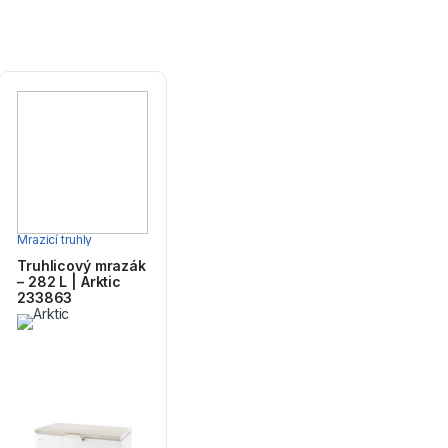
Mrazicí truhly
Truhlicový mrazák
– 282 L | Arktic
233863