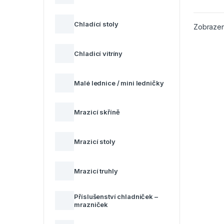
Chladící stoly
Zobrazen
Chladicí vitríny
Malé lednice / mini ledničky
Mrazicí skříně
Mrazicí stoly
Mrazicí truhly
Příslušenství chladniček –
mrazniček