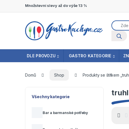
Přeskočit na navigaci
Přeskočit na obsah
Množstevní slevy až do výše 13 %
Product
DLE PROVOZU
GASTRO KATEGORIE
Z
Domů
Shop
Produkty se štítkem „tru
truh
Všechny kategorie
Bar a barmanské potřeby