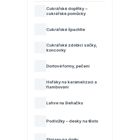
Cukrářské doplňky –
cukrářské pomůcky
Cukrářské špachtle
Cukrářské zdobicí sáčky,
koncovky
Dortové formy, pečení
Hořáky na karamelizaci a
flambování
Lahve na šlehačku
Podložky – desky na těsto
Stojany na dorty