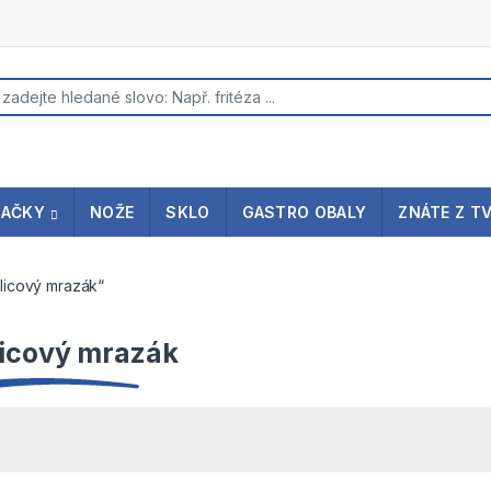
s search
NAČKY
NOŽE
SKLO
GASTRO OBALY
ZNÁTE Z T
hlicový mrazák“
licový mrazák