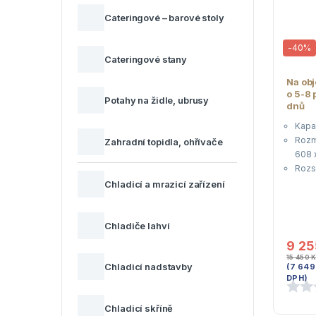
Cateringové – barové stoly
-
40%
Cateringové stany
Na ob
o 5-8
Potahy na židle, ubrusy
dnů
Kapac
Rozm
Zahradní topidla, ohřívače
608 
Rozsa
-26 /
Chladicí a mrazicí zařízení
Elekt
105
Napět
Chladiče lahví
9 2
15 450
K
Chladicí nadstavby
(
7 64
DPH)
Chladicí skříně