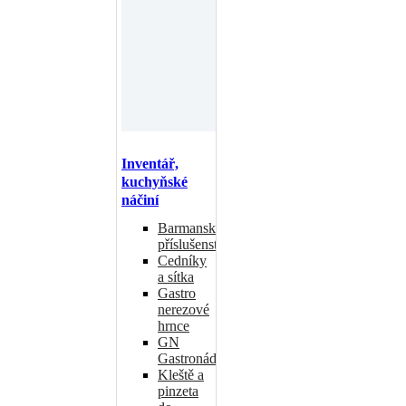
Inventář,
kuchyňské
náčiní
Barmanské
příslušenství
Cedníky
a sítka
Gastro
nerezové
hrnce
GN
Gastronádoby
Kleště a
pinzeta