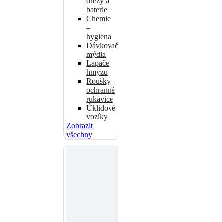
dřezy a
baterie
Chemie
–
hygiena
Dávkovače
mýdla
Lapače
hmyzu
Roušky,
ochranné
rukavice
Úklidové
vozíky
Zobrazit
všechny