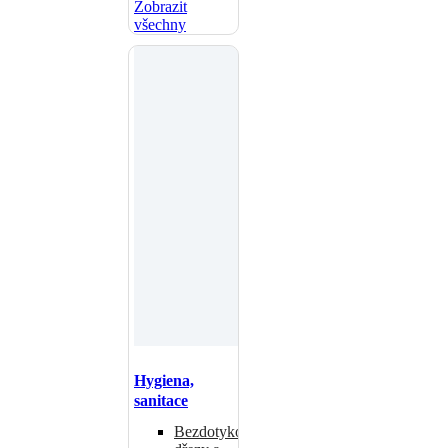
Zobrazit
všechny
Hygiena,
sanitace
Bezdotykové