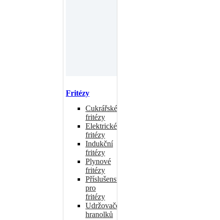
Fritézy
Cukrářské
fritézy
Elektrické
fritézy
Indukční
fritézy
Plynové
fritézy
Příslušenství
pro
fritézy
Udržovače
hranolků