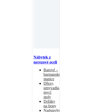
Nábytek z
nerezové oceli
Barové –
barmanské
stanice
Dřezy,
umyvadla,
mycí
stoly
Držáky
na bony
Nadstavby