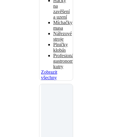
Háčky
na
zavěšení
a uzení
Míchačky
masa
Nářezové
stroje
Plničky
klobás
Profesionální
gastronomické
kutry
Zobrazit
všechny