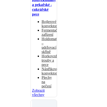
a pekařské -
cukrářské
pece
Bojlerové
konvektomaty
Fermentační
zařízení
Holdomaty
–
udržovací
skříně
Horkovzdušné
trouby a
pece
Nástřikové
konvektomaty
Plechy
na
pečení
Zobrazit
všechny