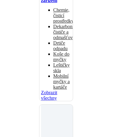
zařízení
Chemie,
čisticí
prostředky
Dekarbonizační
čističe a
odmašťovače
Drtiče
odpadu
Koše do
myčky
Leštičky
skla
Mobilní
myčky a
kartáče
Zobrazit
všechny