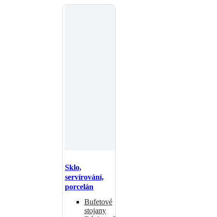
Sklo,
servírování,
porcelán
Bufetové
stojany