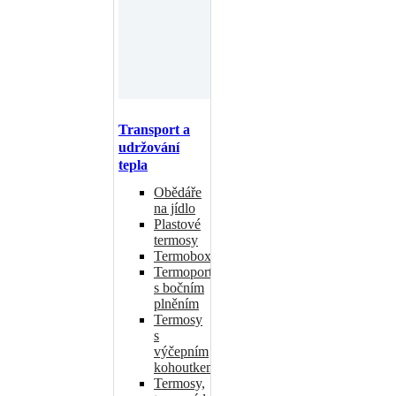
Transport a
udržování
tepla
Obědáře
na jídlo
Plastové
termosy
Termoboxy
Termoporty
s bočním
plněním
Termosy
s
výčepním
kohoutkem
Termosy,