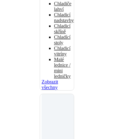
Chladiče
lahví
Chladicí
nadstavby
Chladicí
skříně
Chladící
stoly
Chladicí
vitríny
Malé
lednice /
mini
ledničky
Zobrazit
všechny