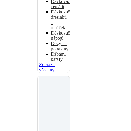
Dávkovače
cereálií
Dávkovače
dresinků
–
omáček
Dávkovače
nápojů
Dózy na
potraviny
Džbány,
karafy
Zobrazit
všechny