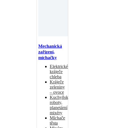
Mechanická
zařízení,
míchačky
Elektrické
kráječe
chleba
Kráječe
zeleniny
– ovoce
Kuchyňské
roboty,
planetární
mixéry
Míchače
těsta