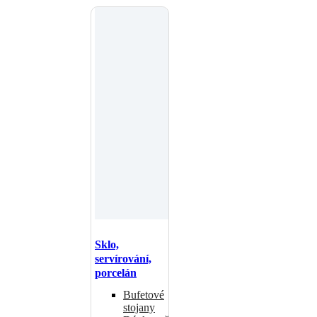
Sklo,
servírování,
porcelán
Bufetové
stojany