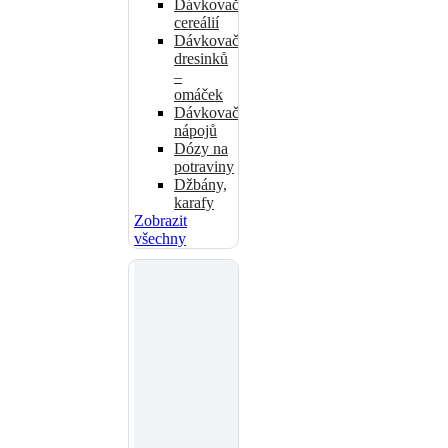
Dávkovače
cereálií
Dávkovače
dresinků
–
omáček
Dávkovače
nápojů
Dózy na
potraviny
Džbány,
karafy
Zobrazit
všechny