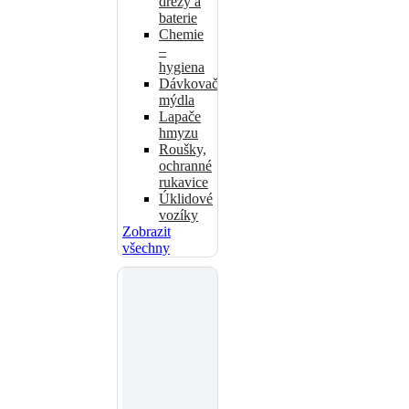
dřezy a
baterie
Chemie
–
hygiena
Dávkovače
mýdla
Lapače
hmyzu
Roušky,
ochranné
rukavice
Úklidové
vozíky
Zobrazit
všechny