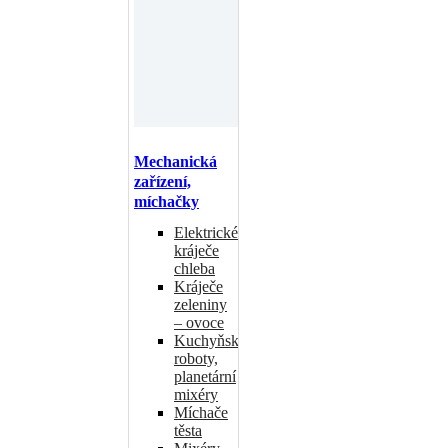
Mechanická
zařízení,
míchačky
Elektrické
kráječe
chleba
Kráječe
zeleniny
– ovoce
Kuchyňské
roboty,
planetární
mixéry
Míchače
těsta