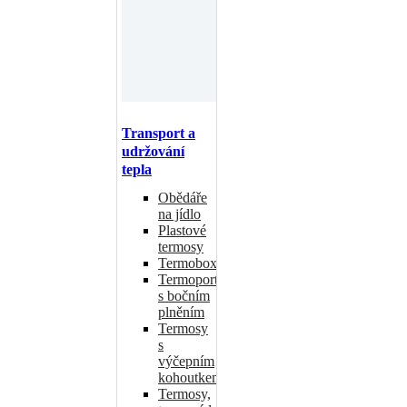
Transport a
udržování
tepla
Obědáře
na jídlo
Plastové
termosy
Termoboxy
Termoporty
s bočním
plněním
Termosy
s
výčepním
kohoutkem
Termosy,