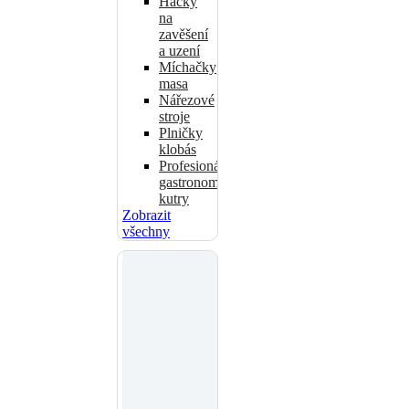
Háčky
na
zavěšení
a uzení
Míchačky
masa
Nářezové
stroje
Plničky
klobás
Profesionální
gastronomické
kutry
Zobrazit
všechny