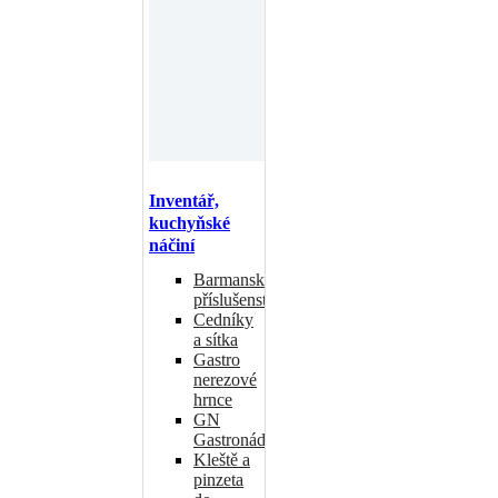
Inventář,
kuchyňské
náčiní
Barmanské
příslušenství
Cedníky
a sítka
Gastro
nerezové
hrnce
GN
Gastronádoby
Kleště a
pinzeta