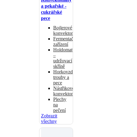
a pekařské -
cukrářské
pece
Bojlerové
konvektomaty
Fermentační
zařízení
Holdomaty
–
udržovací
skříně
Horkovzdušné
trouby a
pece
Nástřikové
konvektomaty
Plechy
na
pečení
Zobrazit
všechny