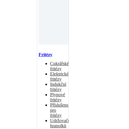
Fritézy
Cukrářské
fritézy
Elektrické
fritézy
Indukční
fritézy
Plynové
fritézy
Příslušenství
pro
fritézy
Udržovače
hranolků