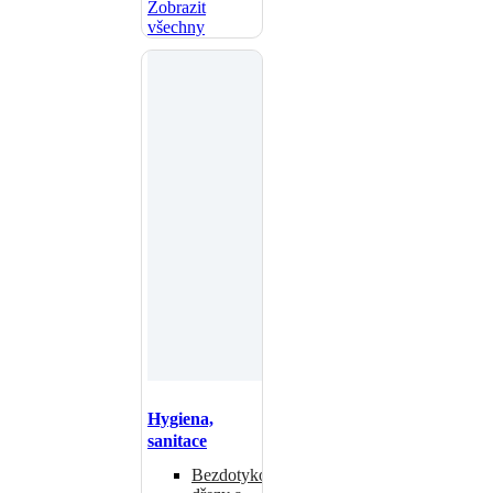
Zobrazit
všechny
Hygiena,
sanitace
Bezdotykové