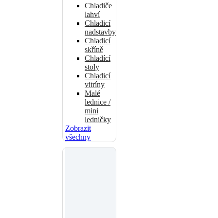
Chladiče
lahví
Chladicí
nadstavby
Chladicí
skříně
Chladící
stoly
Chladicí
vitríny
Malé
lednice /
mini
ledničky
Zobrazit
všechny