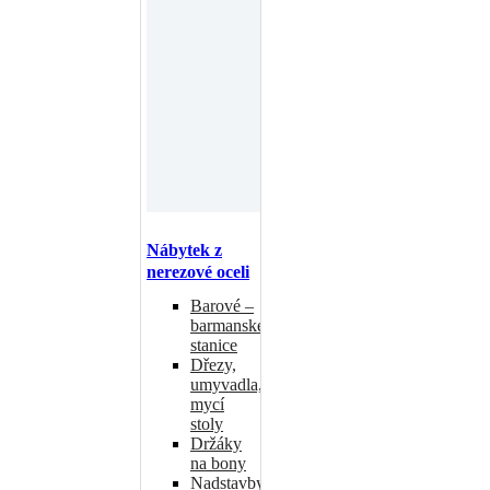
Nábytek z
nerezové oceli
Barové –
barmanské
stanice
Dřezy,
umyvadla,
mycí
stoly
Držáky
na bony
Nadstavby