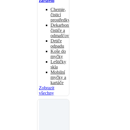
zařízení
Chemie,
čisticí
prostředky
Dekarbonizační
čističe a
odmašťovače
Drtiče
odpadu
Koše do
myčky
Leštičky
skla
Mobilní
myčky a
kartáče
Zobrazit
všechny