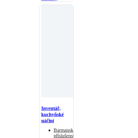
Inventář,
kuchyňské
náčiní
Barmanské
příslušenství