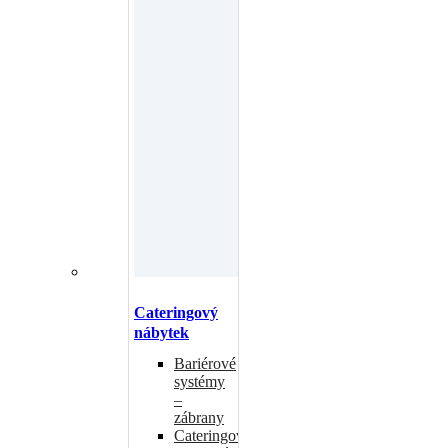
Cateringový
nábytek
Bariérové
systémy
–
zábrany
Cateringové