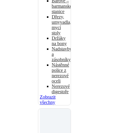
Barové –
barmanské
stanice
Dřezy,
umyvadla,
mycí
stoly
Držáky
na bony
Nadstavby
a
zásobníky
Nástěnné
police z
nerezové
oceli
Nerezové
digestoře
Zobrazit
všechny