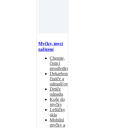
Myčky, mycí
zařízení
Chemie,
čisticí
prostředky
Dekarbonizační
čističe a
odmašťovače
Drtiče
odpadu
Koše do
myčky
Leštičky
skla
Mobilní
myčky a