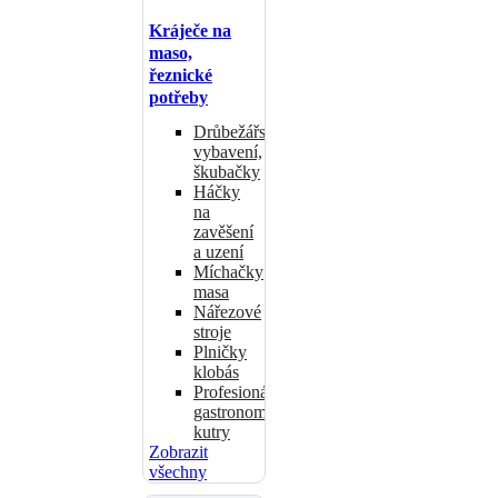
Kráječe na
maso,
řeznické
potřeby
Drůbežářské
vybavení,
škubačky
Háčky
na
zavěšení
a uzení
Míchačky
masa
Nářezové
stroje
Plničky
klobás
Profesionální
gastronomické
kutry
Zobrazit
všechny