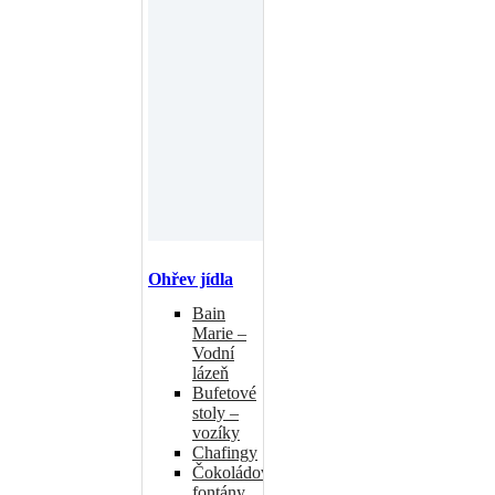
Ohřev jídla
Bain
Marie –
Vodní
lázeň
Bufetové
stoly –
vozíky
Chafingy
Čokoládové
fontány