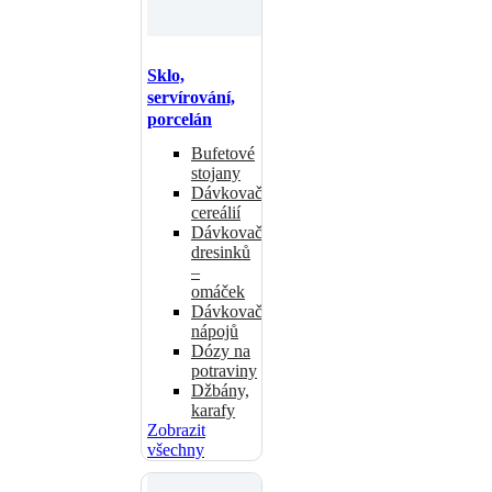
Sklo,
servírování,
porcelán
Bufetové
stojany
Dávkovače
cereálií
Dávkovače
dresinků
–
omáček
Dávkovače
nápojů
Dózy na
potraviny
Džbány,
karafy
Zobrazit
všechny