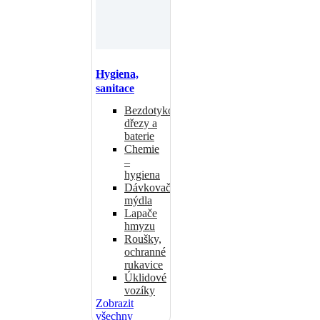
Hygiena,
sanitace
Bezdotykové
dřezy a
baterie
Chemie
–
hygiena
Dávkovače
mýdla
Lapače
hmyzu
Roušky,
ochranné
rukavice
Úklidové
vozíky
Zobrazit
všechny