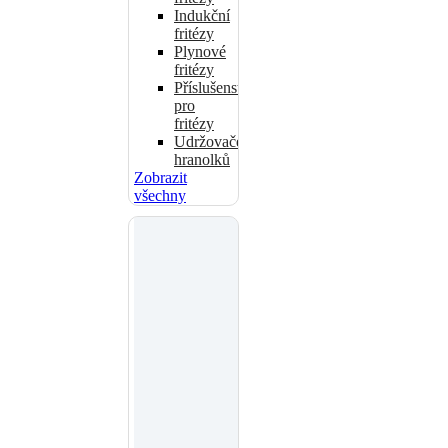
Indukční
fritézy
Plynové
fritézy
Příslušenství
pro
fritézy
Udržovače
hranolků
Zobrazit
všechny