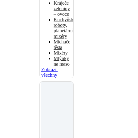
Kráječe
zeleniny
– ovoce
Kuchyňské
roboty,
planetární
mixéry
Míchače
těsta
Mixéry
Mlýnky
na maso
Zobrazit
všechny