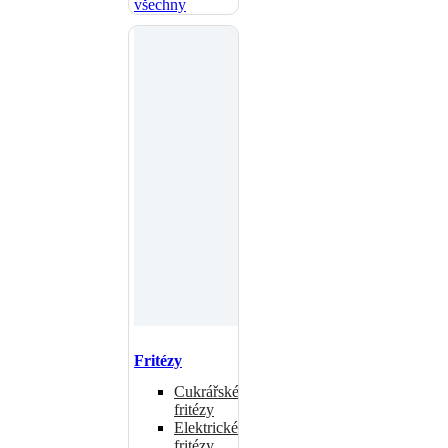
všechny
Fritézy
Cukrářské
fritézy
Elektrické
fritézy