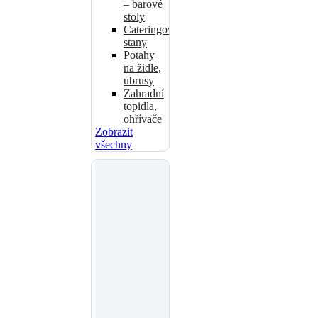
– barové
stoly
Cateringové
stany
Potahy
na židle,
ubrusy
Zahradní
topidla,
ohřívače
Zobrazit
všechny