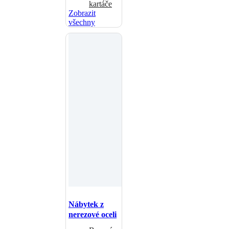
kartáče
Zobrazit
všechny
Nábytek z
nerezové oceli