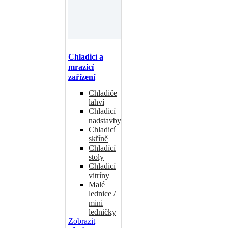
Chladicí a
mrazicí
zařízení
Chladiče
lahví
Chladicí
nadstavby
Chladicí
skříně
Chladící
stoly
Chladicí
vitríny
Malé
lednice /
mini
ledničky
Zobrazit