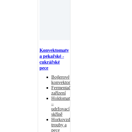
Konvektomaty
a pekařské -
cukrářské
pece
Bojlerové
konvektomaty
Fermentační
zařízení
Holdomaty
–
udržovací
skříně
Horkovzdušné
trouby a
pece