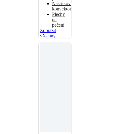
Nástřikové
konvektomaty
Plechy
na
pečení
Zobrazit
všechny