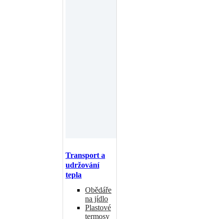
Transport a
udržování
tepla
Obědáře
na jídlo
Plastové
termosy