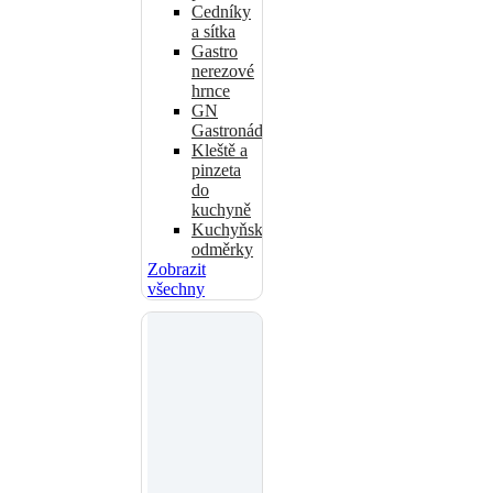
Cedníky
a sítka
Gastro
nerezové
hrnce
GN
Gastronádoby
Kleště a
pinzeta
do
kuchyně
Kuchyňské
odměrky
Zobrazit
všechny