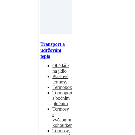
Transport a
udržování
tepla
Obědáře
na jídlo
Plastové
termosy
Termoboxy
Termoporty
s bočním
plněním
Termosy
s
výčepním
kohoutkem
Termosy,