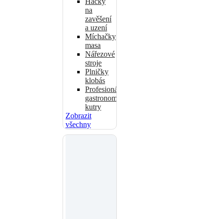
Háčky
na
zavěšení
a uzení
Míchačky
masa
Nářezové
stroje
Plničky
klobás
Profesionální
gastronomické
kutry
Zobrazit
všechny