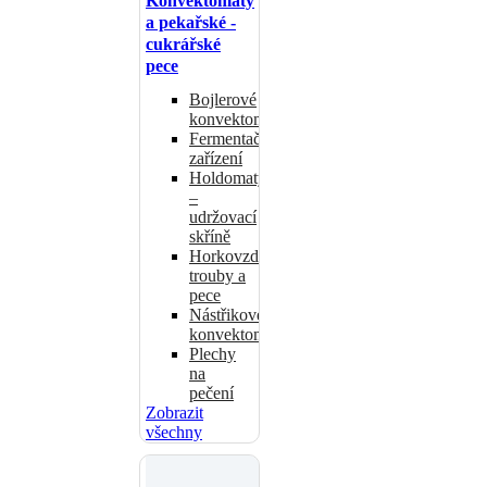
Konvektomaty
a pekařské -
cukrářské
pece
Bojlerové
konvektomaty
Fermentační
zařízení
Holdomaty
–
udržovací
skříně
Horkovzdušné
trouby a
pece
Nástřikové
konvektomaty
Plechy
na
pečení
Zobrazit
všechny