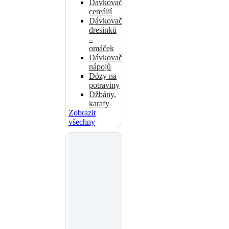
Dávkovače
cereálií
Dávkovače
dresinků
–
omáček
Dávkovače
nápojů
Dózy na
potraviny
Džbány,
karafy
Zobrazit
všechny