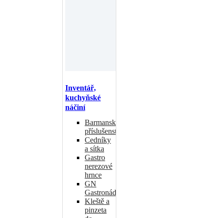
Inventář,
kuchyňské
náčiní
Barmanské
příslušenství
Cedníky
a sítka
Gastro
nerezové
hrnce
GN
Gastronádoby
Kleště a
pinzeta