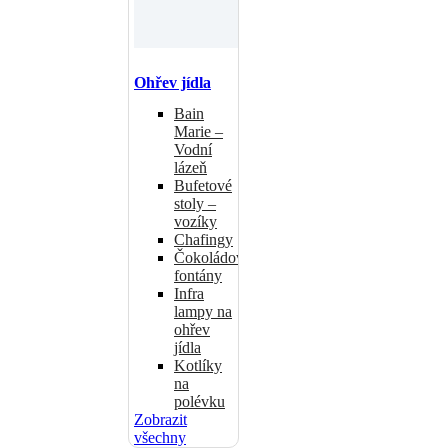
Ohřev jídla
Bain
Marie –
Vodní
lázeň
Bufetové
stoly –
vozíky
Chafingy
Čokoládové
fontány
Infra
lampy na
ohřev
jídla
Kotlíky
na
polévku
Zobrazit
všechny