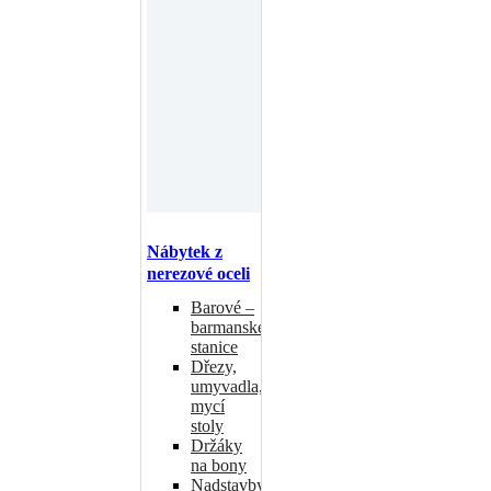
Nábytek z
nerezové oceli
Barové –
barmanské
stanice
Dřezy,
umyvadla,
mycí
stoly
Držáky
na bony
Nadstavby