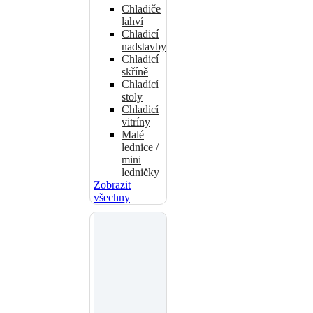
Chladiče
lahví
Chladicí
nadstavby
Chladicí
skříně
Chladící
stoly
Chladicí
vitríny
Malé
lednice /
mini
ledničky
Zobrazit
všechny