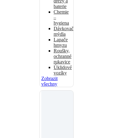
dřezy a
baterie
Chemie
–
hygiena
Dávkovače
mýdla
Lapače
hmyzu
Roušky,
ochranné
rukavice
Úklidové
vozíky
Zobrazit
všechny