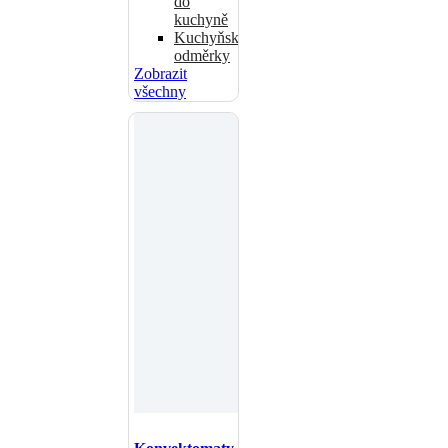
do
kuchyně
Kuchyňské
odměrky
Zobrazit
všechny