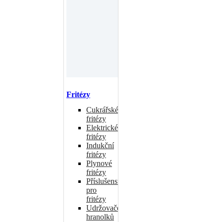
Fritézy
Cukrářské
fritézy
Elektrické
fritézy
Indukční
fritézy
Plynové
fritézy
Příslušenství
pro
fritézy
Udržovače
hranolků