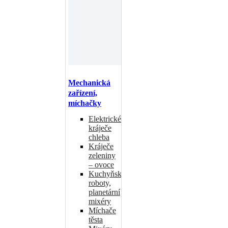
Mechanická
zařízení,
míchačky
Elektrické
kráječe
chleba
Kráječe
zeleniny
– ovoce
Kuchyňské
roboty,
planetární
mixéry
Míchače
těsta