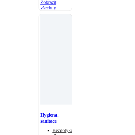
Zobrazit
všechny
Hygiena,
sanitace
Bezdotykové