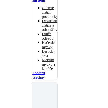
zařízení
Chemie,
čisticí
prostředky
Dekarbonizační
čističe a
odmašťovače
Drtiče
odpadu
Koše do
myčky
Leštičky
skla
Mobilní
myčky a
kartáče
Zobrazit
všechny