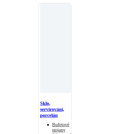
Sklo,
servírování,
porcelán
Bufetové
stojany