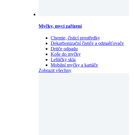
Myčky, mycí zařízení
Chemie, čisticí prostředky
Dekarbonizační čističe a odmašťovače
Drtiče odpadu
Koše do myčky
Leštičky skla
Mobilní myčky a kartáče
Zobrazit všechny