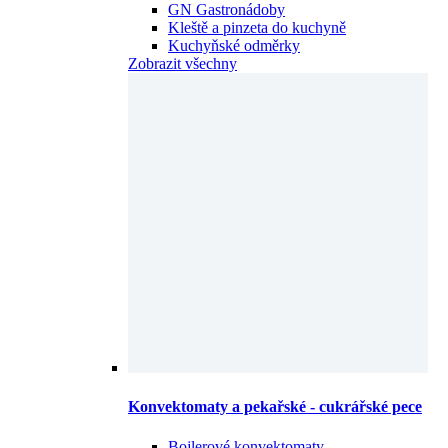
GN Gastronádoby
Kleště a pinzeta do kuchyně
Kuchyňské odměrky
Zobrazit všechny
Konvektomaty a pekařské - cukrářské pece
Bojlerové konvektomaty