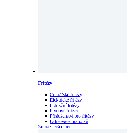
Fritézy
Cukrářské fritézy
Elektrické fritézy
Indukční fritézy
Plynové fritézy
Příslušenství pro fritézy
Udržovače hranolků
Zobrazit všechny