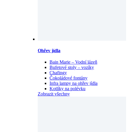
Ohřev jídla
Bain Marie – Vodní lázeň
Bufetové stoly – vozíky
Chafingy
Čokoládové fontány
Infra lampy na ohřev jídla
Kotlíky na polévku
Zobrazit všechny