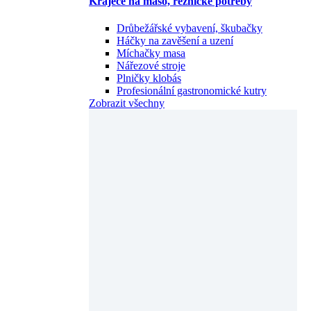
Kráječe na maso, řeznické potřeby
Drůbežářské vybavení, škubačky
Háčky na zavěšení a uzení
Míchačky masa
Nářezové stroje
Plničky klobás
Profesionální gastronomické kutry
Zobrazit všechny