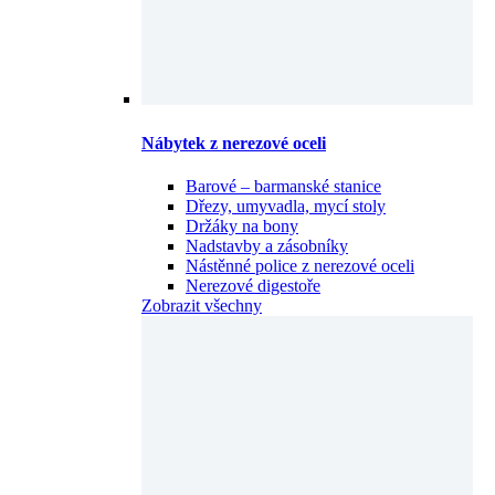
Nábytek z nerezové oceli
Barové – barmanské stanice
Dřezy, umyvadla, mycí stoly
Držáky na bony
Nadstavby a zásobníky
Nástěnné police z nerezové oceli
Nerezové digestoře
Zobrazit všechny