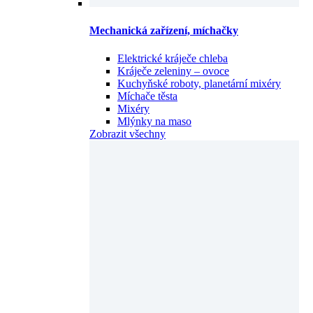
Mechanická zařízení, míchačky
Elektrické kráječe chleba
Kráječe zeleniny – ovoce
Kuchyňské roboty, planetární mixéry
Míchače těsta
Mixéry
Mlýnky na maso
Zobrazit všechny