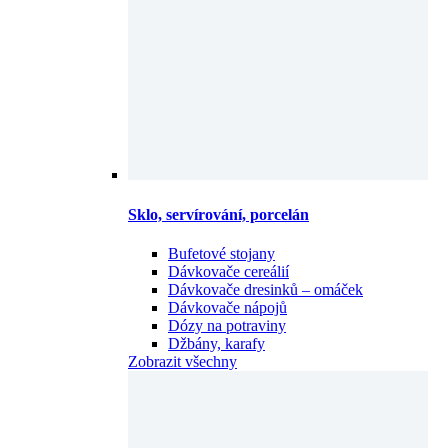
Sklo, servírování, porcelán
Bufetové stojany
Dávkovače cereálií
Dávkovače dresinků – omáček
Dávkovače nápojů
Dózy na potraviny
Džbány, karafy
Zobrazit všechny