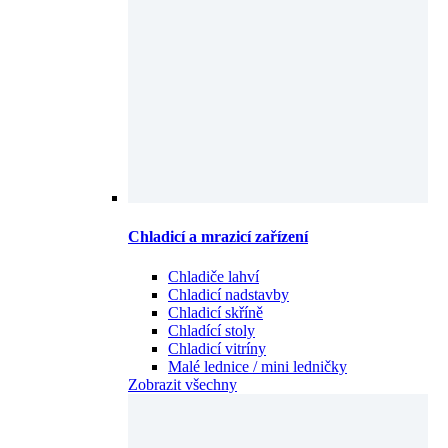
Chladicí a mrazicí zařízení
Chladiče lahví
Chladicí nadstavby
Chladicí skříně
Chladící stoly
Chladicí vitríny
Malé lednice / mini ledničky
Zobrazit všechny