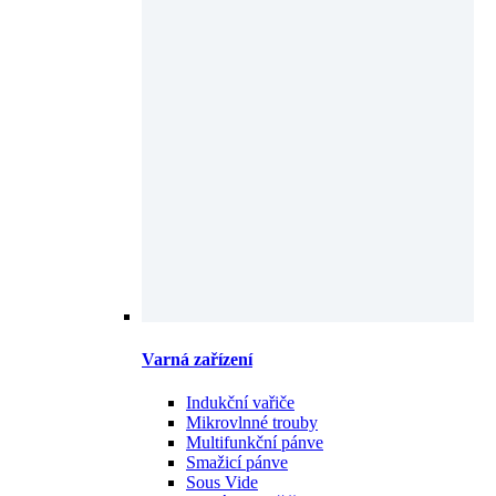
Varná zařízení
Indukční vařiče
Mikrovlnné trouby
Multifunkční pánve
Smažicí pánve
Sous Vide