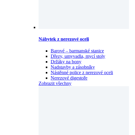
Nábytek z nerezové oceli
Barové – barmanské stanice
Dřezy, umyvadla, mycí stoly
Držáky na bony
Nadstavby a zásobníky
Nástěnné police z nerezové oceli
Nerezové digestoře
Zobrazit všechny