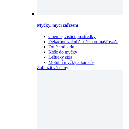
Myčky, mycí zařízení
Chemie, čisticí prostředky
Dekarbonizační čističe a odmašťovače
Drtiče odpadu
Koše do myčky
Leštičky skla
Mobilní myčky a kartáče
Zobrazit všechny