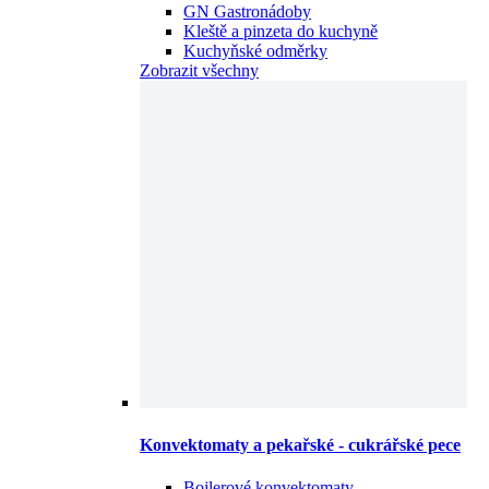
GN Gastronádoby
Kleště a pinzeta do kuchyně
Kuchyňské odměrky
Zobrazit všechny
Konvektomaty a pekařské - cukrářské pece
Bojlerové konvektomaty