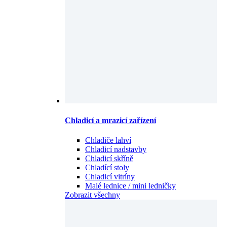
Chladicí a mrazicí zařízení
Chladiče lahví
Chladicí nadstavby
Chladicí skříně
Chladící stoly
Chladicí vitríny
Malé lednice / mini ledničky
Zobrazit všechny