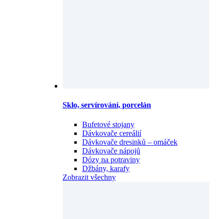
Sklo, servírování, porcelán
Bufetové stojany
Dávkovače cereálií
Dávkovače dresinků – omáček
Dávkovače nápojů
Dózy na potraviny
Džbány, karafy
Zobrazit všechny