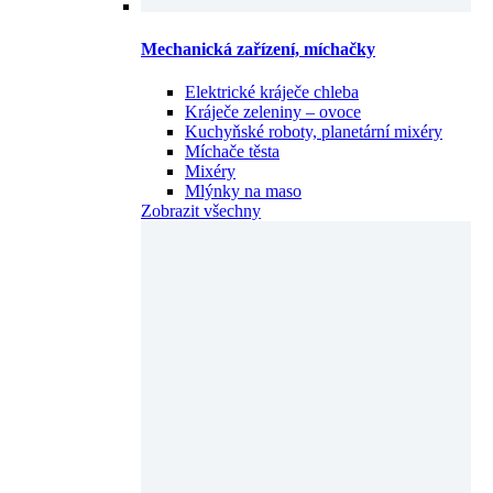
Mechanická zařízení, míchačky
Elektrické kráječe chleba
Kráječe zeleniny – ovoce
Kuchyňské roboty, planetární mixéry
Míchače těsta
Mixéry
Mlýnky na maso
Zobrazit všechny