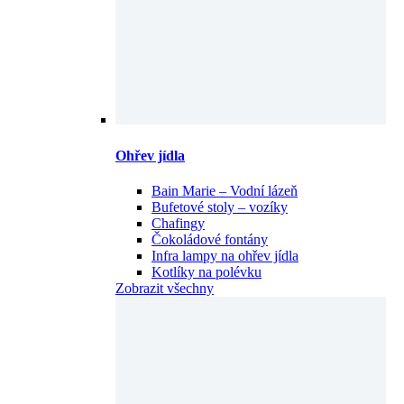
Ohřev jídla
Bain Marie – Vodní lázeň
Bufetové stoly – vozíky
Chafingy
Čokoládové fontány
Infra lampy na ohřev jídla
Kotlíky na polévku
Zobrazit všechny