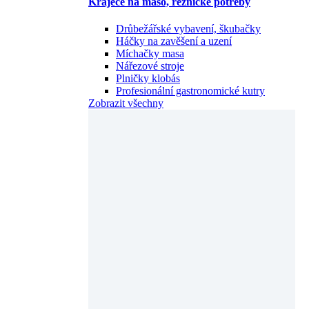
Kráječe na maso, řeznické potřeby
Drůbežářské vybavení, škubačky
Háčky na zavěšení a uzení
Míchačky masa
Nářezové stroje
Plničky klobás
Profesionální gastronomické kutry
Zobrazit všechny