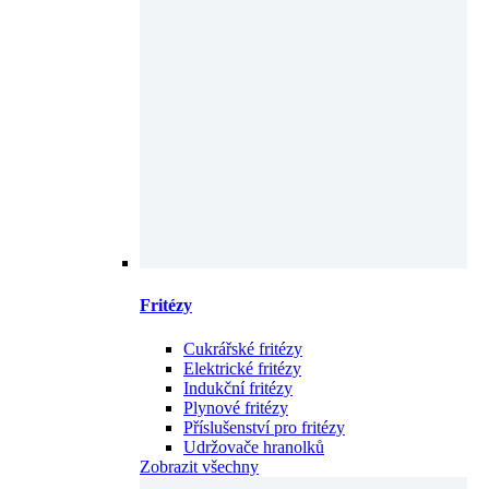
Fritézy
Cukrářské fritézy
Elektrické fritézy
Indukční fritézy
Plynové fritézy
Příslušenství pro fritézy
Udržovače hranolků
Zobrazit všechny